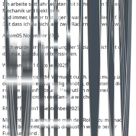
Ich arbeite seit Jahrzehnten mit technischen Systemen,
Mechanik und Elektronik
und immer, immer trat irgend wann ein Fehler auf.
Gut dass ich da nicht auf zwei Rädern unterwegs war.
Achim
05 November 2025
mich würde eine Bewertung der Soziatauglichkeit und
die max. Zuladung interessieren.
Wolfgang H.
31 Oktober 2025
Endlich setzt sich die Vernunft durch. Der Umweg über
den Quickshifter war völlig unnötig, der Automat die
richtige Zukunftslösung. Vermutlich muss meine
Husqvarna Norden der Yamaha weichen.
Rhyner Martin
11 September 2025
Mich interessiert nur wie man den Roller zu mir nach
Hause bekommt und was die kosten würde bei dir
Fünzirung sind .