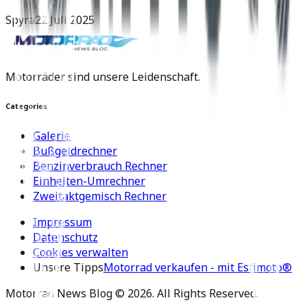
Spyra
22 Juli 2025
Motorräder sind unsere Leidenschaft.
Categories
Galerie
Bußgeldrechner
Benzinverbrauch Rechner
Einheiten-Umrechner
Zweitaktgemisch Rechner
Impressum
Datenschutz
Cookies verwalten
Unsere Tipps
Motorrad verkaufen - mit Estimoto®
Motorrad News Blog ©
2026
. All Rights Reserved.