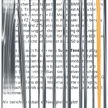
der sportlichen „Einsteigerbikes“ wie BMW F800R, Honda
Hornet 600, Triumph Street Triple R und Aprilia Shiver
750. Demnach
könnte
der FZ8 Motor eine kleinere
Version des FZ1 Aggregats sein. Kawasaki hatte bereits
mit der Z1000 und Z750 vorgemacht wie es geht.
Kostenminimierung und die Überlegung des Kunden,
warum nicht gleich 750 Kubik für den Preis von 600. Das
hat gesessen, nicht umsonst ist die Z750 so beliebt.
Gleiches gilt auch für die neue
Super Tènèrè
: mäßig
erfolgreich war der kleinere modernisierte Einzylinder,
um bei den großen Reiseenduros gewinnbringend
Stückzahlen zu verkaufen braucht es Hubraum und
Qualität. Die technische Basis sieht vielversprechend
aus. Puristen wollen weniger, aber die Masse an BMW GS
Käufern und Fans dieser Motorradsparte verlangt nun
eben nach Technik um bequem und sicher von A nach B
zu kommen.
Wir berichten sobald es Neuigkeiten gibt!