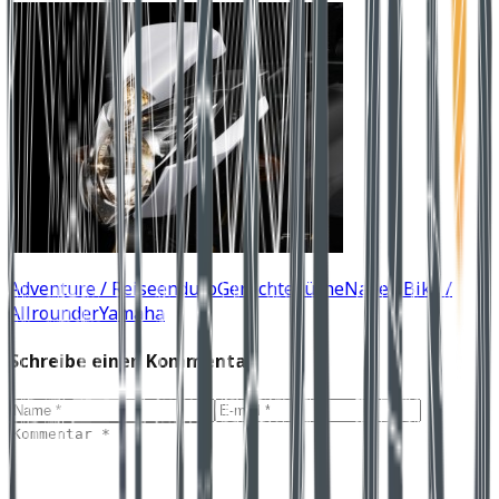
Adventure / Reiseenduro
Gerüchteküche
Naked Bike /
Allrounder
Yamaha
Schreibe einen Kommentar