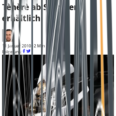
Tènèrè ab Sommer
erhältlich
11 Januar 2010
~2 Min Lesen
Folge uns: