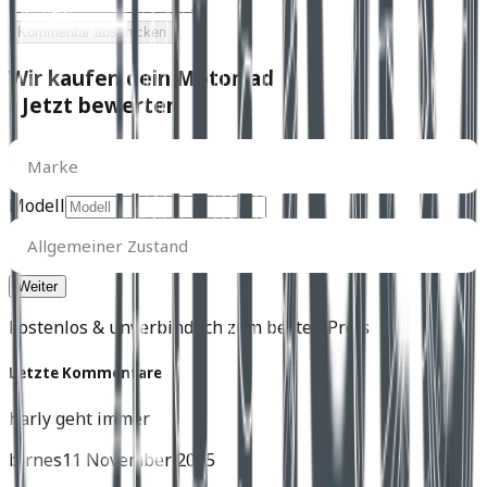
Kommentar abschicken
Wir kaufen dein Motorrad
- Jetzt bewerten
Marke
Marke
Modell
Allgemeiner
Zustand
Allgemeiner Zustand
kostenlos & unverbindlich zum besten Preis
Letzte Kommentare
harly geht immer
birnes
11 November 2025