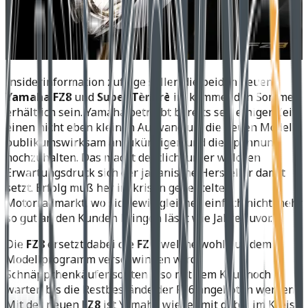
Insiderinformation zufolge sollen die beiden neuen
Yamaha FZ8
und
Super Tènèrè
im kommenden Sommer
erhältlich sein. Yamaha betreibt bereits seit einiger Zeit
einen nicht eben kleinen Aufwand um die neuen Modelle
publikumswirksam anzukündigen und die Spannung
hochzuhalten. Das macht deutlich, unter welchen
Erwartungsdruck sich der japanische Hersteller damit
setzt. Erfolg muß her im krisen gebeutelten
Motorradmarkt, wo sich ewig gleiches einfach nicht mehr
so gut an den Kunden bringen lässt wie Jahre zuvor.
Die
FZ8
ersetzt dabei die
FZ6
, welche wohl aus dem
Modellprogramm verschwinden wird.
Schnäppchenkäufer sollten also mit dem Kauf noch
warten bis die Restbestände der FZ6 angeboten werden.
Mit der neuen
FZ8
ist Yamaha wieder mit dabei im Kreise