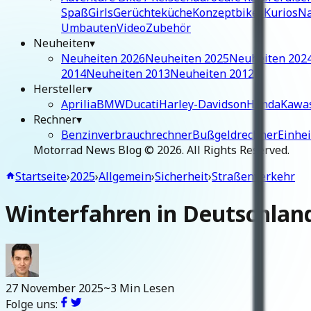
Spaß
Girls
Gerüchteküche
Konzeptbikes
Kurios
Na
Umbauten
Video
Zubehör
Neuheiten
▾
Neuheiten 2026
Neuheiten 2025
Neuheiten 202
2014
Neuheiten 2013
Neuheiten 2012
Hersteller
▾
Aprilia
BMW
Ducati
Harley-Davidson
Honda
Kawa
Rechner
▾
Benzinverbrauchrechner
Bußgeldrechner
Einhe
Motorrad News Blog ©
2026
. All Rights Reserved.
Startseite
›
2025
›
Allgemein
›
Sicherheit
›
Straßenverkehr
Winterfahren in Deutschland
27 November 2025
~3 Min Lesen
Folge uns: