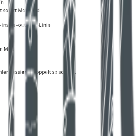
/h
t sofort Motorrad
–inside–outside“-Linie
m Mut.
ler passieren doppelt so schnell.