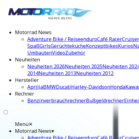
Motorrad News
Adventure Bike / Reiseenduro
Café Racer
Cruise
Spaß
Girls
Gerüchteküche
Konzeptbikes
Kurios
Na
Umbauten
Video
Zubehör
Neuheiten
Neuheiten 2026
Neuheiten 2025
Neuheiten 202
2014
Neuheiten 2013
Neuheiten 2012
Hersteller
Aprilia
BMW
Ducati
Harley-Davidson
Honda
Kawa
Rechner
Benzinverbrauchrechner
Bußgeldrechner
Einhe
Menu
✕
Motorrad News
▾
Adventure Bike / Reiseenduro
Café Racer
Cruise