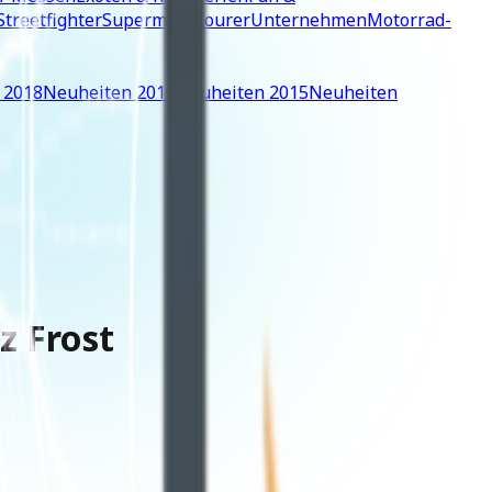
Streetfighter
Supermoto
Tourer
Unternehmen
Motorrad-
 2018
Neuheiten 2016
Neuheiten 2015
Neuheiten
z Frost