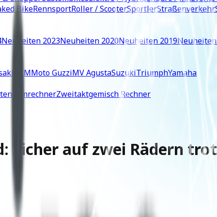
ked Bike
Rennsport
Roller / Scooter
Sportler
Straßenverkehr
4
Neuheiten 2023
Neuheiten 2020
Neuheiten 2019
Neuheiten
saki
KTM
Moto Guzzi
MV Agusta
Suzuki
Triumph
Yamaha
iten-Umrechner
Zweitaktgemisch Rechner
: Sicher auf zwei Rädern trot