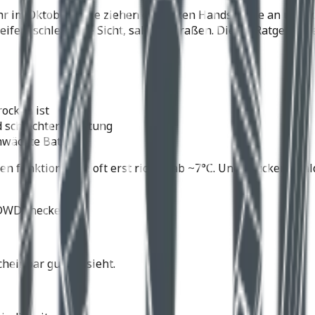
r im Oktober. Viele ziehen die dicken Handschuhe an und ro
en, schlechtere Sicht, salzige Straßen. Dieser Ratgeber zei
rocken ist
 schlechtere Haftung
hwächte Batterie
funktionieren oft erst richtig ab ~7°C. Und Brücken, Wald
DWD checken.
cheinbar gut aussieht.