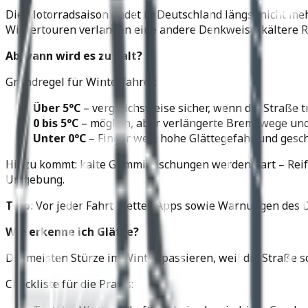
Die Motorradsaison endet in Deutschland längst nicht meh
Wintertouren verlangen eine andere Denkweise: kältere Reif
Ab wann wird es zu kalt?
Grundregel für Winterfahrer:
Über 5°C
– vergleichsweise sicher, wenn die Straße t
0 bis 5°C
– möglich, aber verlängerte Bremswege und
Unter 0°C
– Finger weg, hohe Glättegefahr und gesc
Hinzu kommt: kalte Gummimischungen werden hart – Reifen 
Umgebung.
Tipp:
Vor jeder Fahrt Wetter-Apps sowie Warnungen des 
Wie erkenne ich Glätte?
Die meisten Stürze im Winter passieren, weil die Straße s
Checkliste für die Praxis: