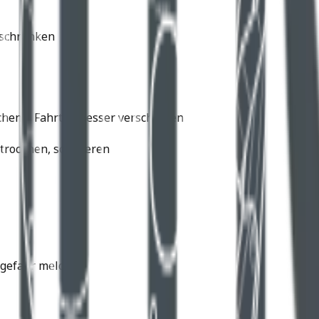
nschränken
chen – Fahrten besser verschieben
 trocknen, schmieren
egefahr meldet