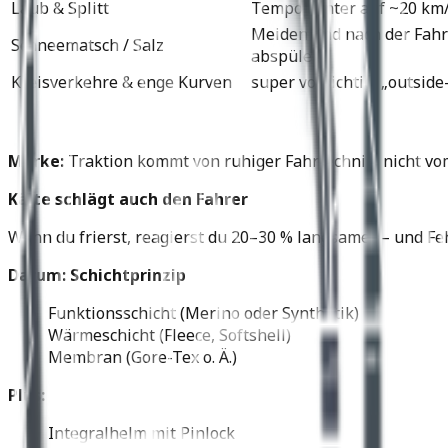
Laub & Splitt
Tempo runter auf ~20 km
Meiden und nach der Fahr
Schneematsch / Salz
abspülen
Kreisverkehre & enge Kurven
super vorsichtig, „outside
Merke:
Traktion kommt von ruhiger Fahrtechnik, nicht vo
Kälte schlägt auch den Fahrer
Wenn du frierst, reagierst du 20–30 % langsamer – und Feh
Darum: Schichtprinzip
Funktionsschicht (Merino oder Synthetik)
Wärmeschicht (Fleece, Softshell)
Membran (Gore-Tex o. Ä.)
Plus:
Integralhelm mit Pinlock