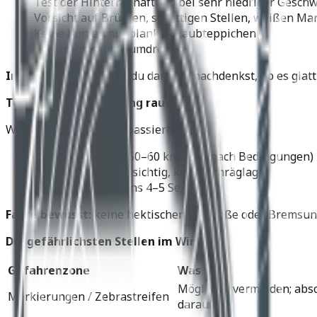
Test der Hinterradhaftung bei sehr niedriger Geschw
Vorsicht auf Brücken, schattigen Stellen, weißen M
Keine Kurven auf blanken Laubteppichen
Bei Un
sicherheit
: umdrehen
Im Zweifel gilt:
Wenn du darüber nachdenkst, ob es glatt 
Tempo runter – Planung rauf
Winter bedeutet: alles passiert träger.
Geradeaus max. ~50–60 km/h (je nach Bedingungen)
Kurven extrem vorsichtig, kaum Schräglage
Abstand mindestens 4–5 Sekunden
Fahre bewusst:
keine hektischen Gasstöße oder Bremsung
Die gefährlichsten Stellen im Winter
Gefahrenzone
Was tun?
Möglichst vermeiden; abs
Markierungen / Zebrastreifen
darauf