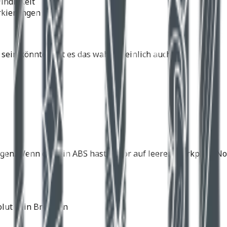
indigkeit
arkierungen
sein könnte – ist es das wahrscheinlich auch.
en. Wenn du kein ABS hast: zuvor auf leerem Parkplatz No
olut kein Bremsen