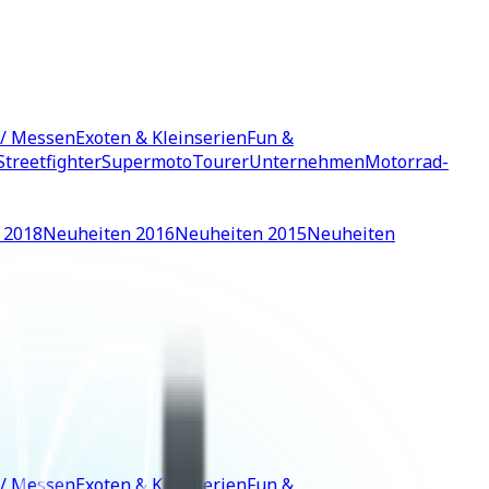
 / Messen
Exoten & Kleinserien
Fun &
Streetfighter
Supermoto
Tourer
Unternehmen
Motorrad-
 2018
Neuheiten 2016
Neuheiten 2015
Neuheiten
 / Messen
Exoten & Kleinserien
Fun &