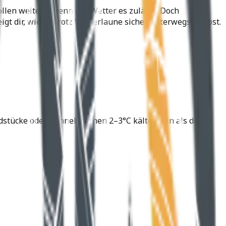
llen weiter – wenn das Wetter es zulässt. Doch
gt dir, wie du trotz Winterlaune sicher unterwegs bleibst.
stücke oder Tunnel können 2–3°C kälter sein als die