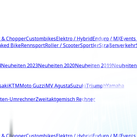
r & Chopper
Custombikes
Elektro / Hybrid
Enduro / MX
Events
ked Bike
Rennsport
Roller / Scooter
Sportler
Straßenverkehr
4
Neuheiten 2023
Neuheiten 2020
Neuheiten 2019
Neuheiten
saki
KTM
Moto Guzzi
MV Agusta
Suzuki
Triumph
Yamaha
iten-Umrechner
Zweitaktgemisch Rechner
r & Chopper
Custombikes
Elektro / Hybrid
Enduro / MX
Events