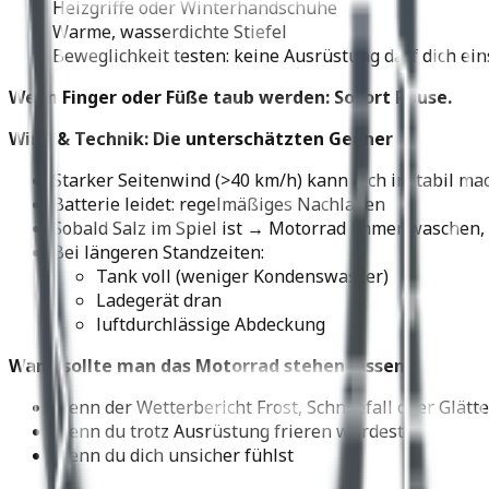
Heizgriffe oder Winterhandschuhe
Warme, wasserdichte Stiefel
Beweglichkeit testen: keine Ausrüstung darf dich ei
Wenn Finger oder Füße taub werden: Sofort Pause.
Wind & Technik: Die unterschätzten Gegner
Starker Seitenwind (>40 km/h) kann dich instabil ma
Batterie leidet: regelmäßiges Nachladen
Sobald Salz im Spiel ist → Motorrad immer waschen,
Bei längeren Standzeiten:
Tank voll (weniger Kondenswasser)
Ladegerät dran
luftdurchlässige Abdeckung
Wann sollte man das Motorrad stehen lassen?
Wenn der Wetterbericht Frost, Schneefall oder Glätt
Wenn du trotz Ausrüstung frieren würdest
Wenn du dich unsicher fühlst