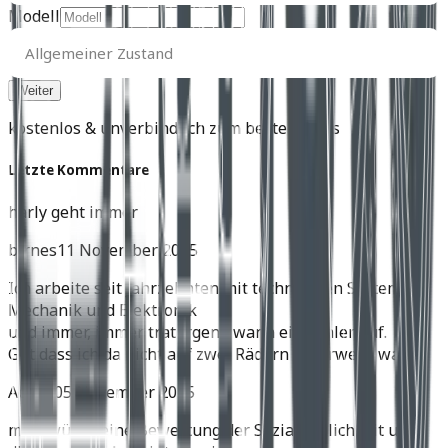
Modell
Allgemeiner
Zustand
Allgemeiner Zustand
kostenlos & unverbindlich zum besten Preis
Letzte Kommentare
harly geht immer
birnes
11 November 2025
Ich arbeite seit Jahrzehnten mit technischen Systemen,
Mechanik und Elektronik
und immer, immer trat irgend wann ein Fehler auf.
Gut dass ich da nicht auf zwei Rädern unterwegs war.
Achim
05 November 2025
mich würde eine Bewertung der Soziatauglichkeit und