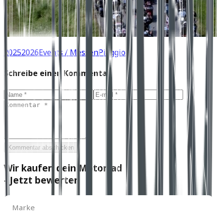
2025
2026
Events / Messen
Piaggio
Schreibe einen Kommentar
Kommentar abschicken
Wir kaufen dein Motorrad
- Jetzt bewerten
Marke
Marke