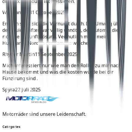
die max. Zuladung interessieren.
Wolfgang H.
31 Oktober 2025
Endlich setzt sich die Vernunft durch. Der Umweg über
den Quickshifter war völlig unnötig, der Automat die
richtige Zukunftslösung. Vermutlich muss meine
Husqvarna Norden der Yamaha weichen.
Rhyner Martin
11 September 2025
Mich interessiert nur wie man den Roller zu mir nach
Hause bekommt und was die kosten würde bei dir
Fünzirung sind .
Spyra
22 Juli 2025
Motorräder sind unsere Leidenschaft.
Categories