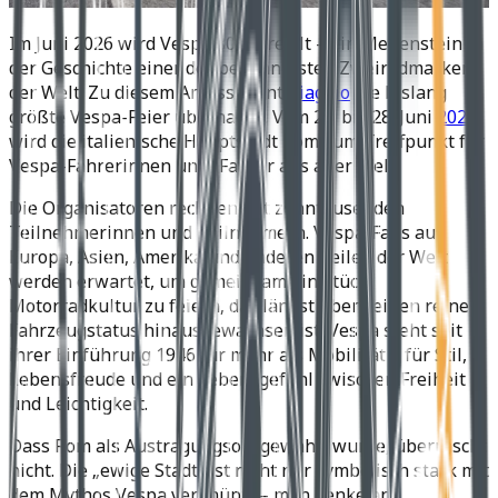
Im Juni 2026 wird Vespa 80 Jahre alt – ein Meilenstein in
der Geschichte einer der bekanntesten Zweiradmarken
der Welt. Zu diesem Anlass plant
Piaggio
die bislang
größte Vespa-Feier überhaupt. Vom 25. bis 28. Juni
2026
wird die italienische Hauptstadt Rom zum Treffpunkt für
Vespa-Fahrerinnen und -Fahrer aus aller Welt.
Die Organisatoren rechnen mit zehntausenden
Teilnehmerinnen und Teilnehmern. Vespa-Fans aus
Europa, Asien, Amerika und anderen Teilen der Welt
werden erwartet, um gemeinsam ein Stück
Motorradkultur zu feiern, das längst über seinen reinen
Fahrzeugstatus hinausgewachsen ist. Vespa steht seit
ihrer Einführung 1946 für mehr als Mobilität – für Stil,
Lebensfreude und ein Lebensgefühl zwischen Freiheit
und Leichtigkeit.
Dass Rom als Austragungsort gewählt wurde, überrascht
nicht. Die „ewige Stadt“ ist nicht nur symbolisch stark mit
dem Mythos Vespa verknüpft – man denke an