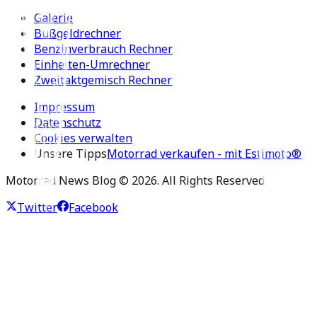
Galerie
Bußgeldrechner
Benzinverbrauch Rechner
Einheiten-Umrechner
Zweitaktgemisch Rechner
Impressum
Datenschutz
Cookies verwalten
Unsere Tipps
Motorrad verkaufen - mit Estimoto®
Motorrad News Blog ©
2026
. All Rights Reserved.
Twitter
Facebook