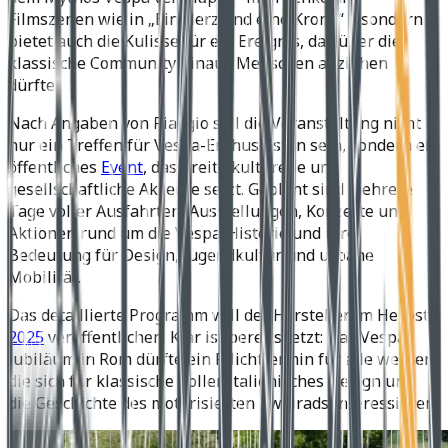
Filmszenen wie in „Ein Herz und eine Krone“ – sondern
bietet auch die Kulisse für ein Ereignis, das über die
klassische Community hinaus Menschen anziehen
dürfte.
Nach Angaben von Piaggio soll die Veranstaltung nicht
nur ein Treffen für Vespa-Enthusiasten sein, sondern ein
öffentliches
Event
, das breite kulturelle und
gesellschaftliche Akzente setzt. Geplant sind mehrere
Tage voller Ausfahrten, Ausstellungen, Konzerte und
Aktionen rund um die Vespa-Historie und ihre
Bedeutung für Design, Jugendkultur und urbane
Mobilität.
Das detaillierte Programm will der Hersteller im Herbst
2025
veröffentlichen. Klar ist bereits jetzt: Das Vespa-
Jubiläum in Rom dürfte ein Pflichttermin für alle werden,
die sich für klassische Roller, italienisches Design und
die Geschichte des motorisierten Zweirads interessieren.