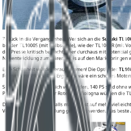
Zurück in die Vergangenheit: Wer sich an die
Suzuki TL10
bei der TL1000S (mit Halbschale), wie der TL1000R (mit V
der Presse kritisch betracht, aber durchaus mit Potenzial
Neuentwicklung zum fairen Preis auf den Markt bringen 
Eine Schönheit würde herauskommen! Die Optik der
TL10
Formen sind Pflicht. Das Ergebnis wäre ein schönes Motor
Selbst der Motor ließe sich verwenden, 140 PS sind ohne 
Preis weit unterhalb der Roten aus Bologna würden die T
Die Fotomontage jedenfalls macht Lust auf mehr, vielleicht
Vertretung auf Tuchfühlung gegangen werden. Das beste 