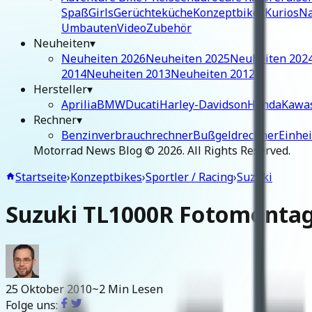
Spaß
Girls
Gerüchteküche
Konzeptbikes
Kurios
Na
Umbauten
Video
Zubehör
Neuheiten
▾
Neuheiten 2026
Neuheiten 2025
Neuheiten 202
2014
Neuheiten 2013
Neuheiten 2012
Hersteller
▾
Aprilia
BMW
Ducati
Harley-Davidson
Honda
Kawa
Rechner
▾
Benzinverbrauchrechner
Bußgeldrechner
Einhe
Motorrad News Blog ©
2026
. All Rights Reserved.
Startseite
›
Konzeptbikes
›
Sportler / Racing
›
Suzuki
Suzuki TL1000R Fotomontag
25 Oktober 2010
~2 Min Lesen
Folge uns: