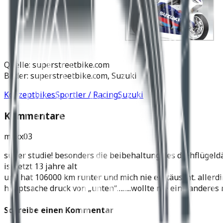
Quelle: superstreetbike.com
Bilder: superstreetbike.com, Suzuki
Konzeptbikes
Sportler / Racing
Suzuki
Kommentare
maxx03
super studie! besonders die beibehaltung des drehflügeldä
ist jetzt 13 jahre alt
und hat 106000 km runter und mich nie enttäuscht. aller
hauptsache druck von „unten“……..wollte nie eine anderes 
Schreibe einen Kommentar