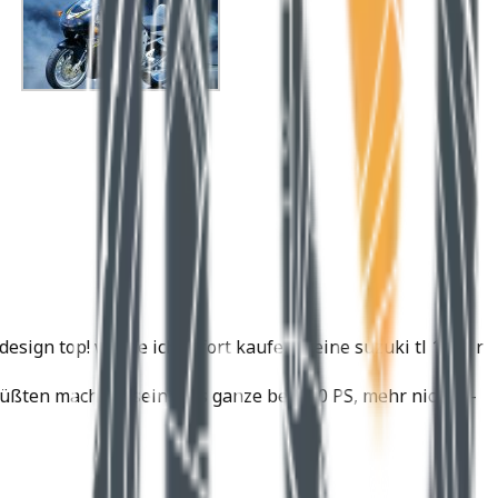
esign top! würde ich sofort kaufen.meine suzuki tl 1000 r
üßten machbar sein- das ganze bei 150 PS, mehr nicht —