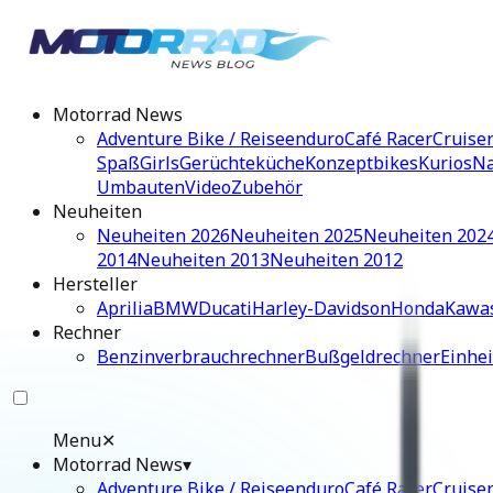
Motorrad News
Adventure Bike / Reiseenduro
Café Racer
Cruise
Spaß
Girls
Gerüchteküche
Konzeptbikes
Kurios
Na
Umbauten
Video
Zubehör
Neuheiten
Neuheiten 2026
Neuheiten 2025
Neuheiten 202
2014
Neuheiten 2013
Neuheiten 2012
Hersteller
Aprilia
BMW
Ducati
Harley-Davidson
Honda
Kawa
Rechner
Benzinverbrauchrechner
Bußgeldrechner
Einhe
Menu
✕
Motorrad News
▾
Adventure Bike / Reiseenduro
Café Racer
Cruise