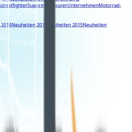
Streetfighter
Supermoto
Tourer
Unternehmen
Motorrad-
 2018
Neuheiten 2016
Neuheiten 2015
Neuheiten