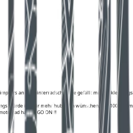
mpfers an der hinterradschwinge gefällt mir! Verkleidungsd
dings würde ich mir mehr hubraum wünschen, so 1100 ccm m
motorrad haben: GO ON !!!