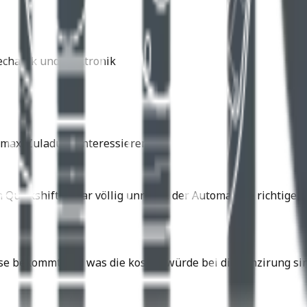
echanik und Elektronik
max. Zuladung interessieren.
n Quickshifter war völlig unnötig, der Automat die richtig
se bekommt und was die kosten würde bei dir Fünzirung sin