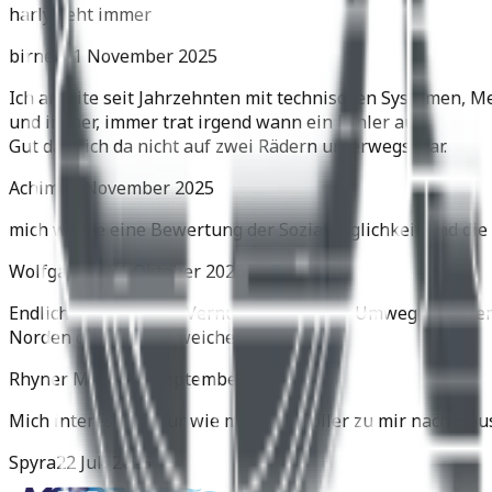
harly geht immer
birnes
11 November 2025
Ich arbeite seit Jahrzehnten mit technischen Systemen, M
und immer, immer trat irgend wann ein Fehler auf.
Gut dass ich da nicht auf zwei Rädern unterwegs war.
Achim
05 November 2025
mich würde eine Bewertung der Soziatauglichkeit und die 
Wolfgang H.
31 Oktober 2025
Endlich setzt sich die Vernunft durch. Der Umweg über de
Norden der Yamaha weichen.
Rhyner Martin
11 September 2025
Mich interessiert nur wie man den Roller zu mir nach Hau
Spyra
22 Juli 2025