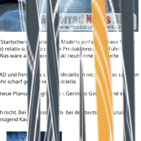
Startschwierigkeiten des Modells einfallen. Diese haben
) relativ schnell zu einem Produktionsstop geführt. Von
. Was wäre aber, wenn Suzuki heute eine komplette
AD und Formen des alten Modells in nicht ganz so üppigen
ehr scharf gezeichneten Modelle.
 neue Planung möglich sein. Geringes Gewicht und ein
h nicht. Bei Interesse sollte bei der deutschen Suzuki
nügend Käufer.