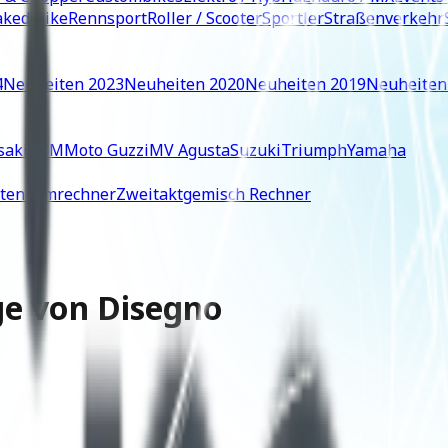
ked Bike
Rennsport
Roller / Scooter
Sportler
Straßenverkehr
4
Neuheiten 2023
Neuheiten 2020
Neuheiten 2019
Neuheiten
saki
KTM
Moto Guzzi
MV Agusta
Suzuki
Triumph
Yamaha
iten-Umrechner
Zweitaktgemisch Rechner
e von Disegno