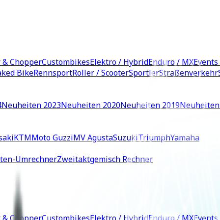
r & Chopper
Custombikes
Elektro / Hybrid
Enduro / MX
Events
ked Bike
Rennsport
Roller / Scooter
Sportler
Straßenverkehr
4
Neuheiten 2023
Neuheiten 2020
Neuheiten 2019
Neuheiten
saki
KTM
Moto Guzzi
MV Agusta
Suzuki
Triumph
Yamaha
iten-Umrechner
Zweitaktgemisch Rechner
r & Chopper
Custombikes
Elektro / Hybrid
Enduro / MX
Events