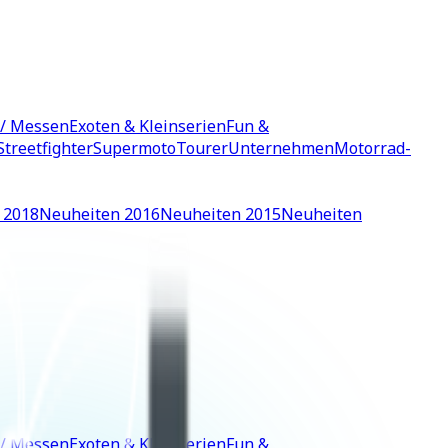
 / Messen
Exoten & Kleinserien
Fun &
Streetfighter
Supermoto
Tourer
Unternehmen
Motorrad-
 2018
Neuheiten 2016
Neuheiten 2015
Neuheiten
 / Messen
Exoten & Kleinserien
Fun &