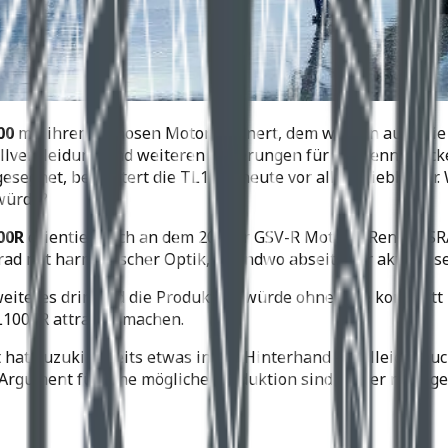
00
mit ihrem famosen Motor erinnert, dem werden auch die 
ollverkleidung und weiteren Änderungen für die Rennstrecke
 gesegnet, begeistert die TL1000 heute vor allem Liebhaber
würde?
00R
orientiert sich an dem 2005er GSV-R MotoGP Renner. SR
rad mit harmonischer Optik, irgendwo abseits der aktuell s
weiteres drin und die Produktion würde ohne eine komplett
L1000R attraktiv machen.
 hat Suzuki bereits etwas in der Hinterhand – vielleicht auc
Argument für eine mögliche Produktion sind immer noch ge