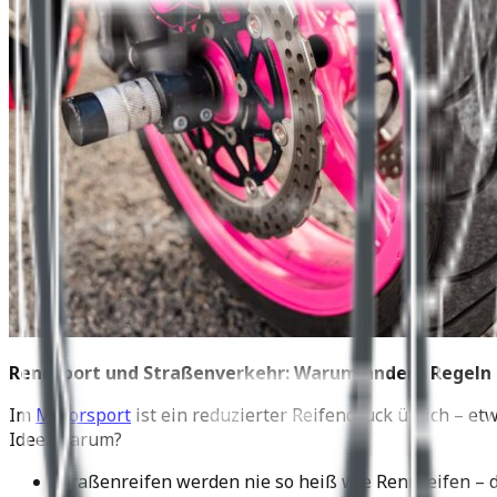
Rennsport und Straßenverkehr: Warum andere Regeln 
Im
Motorsport
ist ein reduzierter Reifendruck üblich – 
Idee. Warum?
Straßenreifen werden nie so heiß wie Rennreifen – da