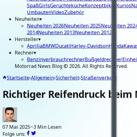
Spaß
Girls
Gerüchteküche
Konzeptbikes
Kurios
Na
Umbauten
Video
Zubehör
Neuheiten
▾
Neuheiten 2026
Neuheiten 2025
Neuheiten 202
2014
Neuheiten 2013
Neuheiten 2012
Hersteller
▾
Aprilia
BMW
Ducati
Harley-Davidson
Honda
Kawa
Rechner
▾
Benzinverbrauchrechner
Bußgeldrechner
Einhe
Motorrad News Blog ©
2026
. All Rights Reserved.
Startseite
›
Allgemein
›
Sicherheit
›
Straßenverkehr
Richtiger Reifendruck beim
07 Mai 2025
~3 Min Lesen
Folge uns: