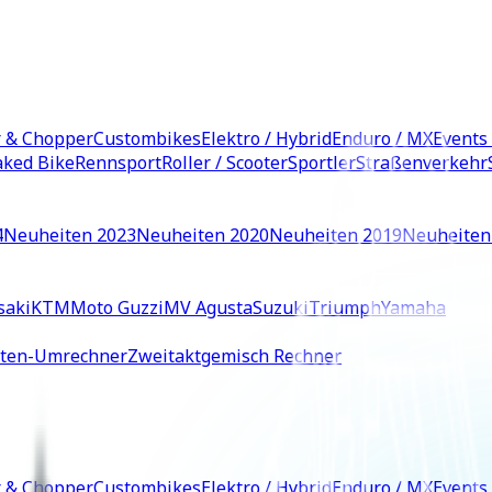
r & Chopper
Custombikes
Elektro / Hybrid
Enduro / MX
Events
ked Bike
Rennsport
Roller / Scooter
Sportler
Straßenverkehr
4
Neuheiten 2023
Neuheiten 2020
Neuheiten 2019
Neuheiten
saki
KTM
Moto Guzzi
MV Agusta
Suzuki
Triumph
Yamaha
iten-Umrechner
Zweitaktgemisch Rechner
r & Chopper
Custombikes
Elektro / Hybrid
Enduro / MX
Events