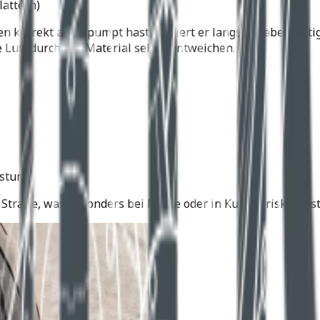
lattern)
 korrekt aufgepumpt hast, verliert er langsam, aber stetig
 Luft durch das Material selbst entweichen.
astung
 Straße, was besonders bei Nässe oder in Kurven riskant ist