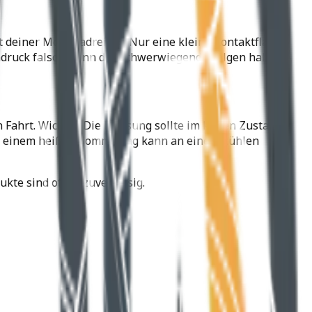
t deiner Motorradreifen. Nur eine kleine Kontaktfläche
endruck falsch, kann das schwerwiegende Folgen haben –
Fahrt. Wichtig: Die Messung sollte im kalten Zustand
n an einem heißen Sommertag kann an einem kühlen
te sind oft unzuverlässig.