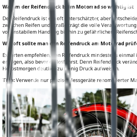
Warum der Reifendruck beim Motorrad so wichtig ist
Der Reifendruck ist ein oft unterschätzter, aber entscheid
zwischen Reifen und Straße trägt die volle Verantwortung
von instabilem Handling bis hin zu gefährlichem Reifensc
Wie oft sollte man den Reifendruck am Motorrad prüf
Experten empfehlen, den Reifendruck mindestens einmal im
erfolgen, also bevor du losfährst. Denn Reifendruck verä
Herbstmorgen deutlich zu wenig Druck aufweisen.
Tipp:
Verwende nur präzise Messgeräte renommierter Marke