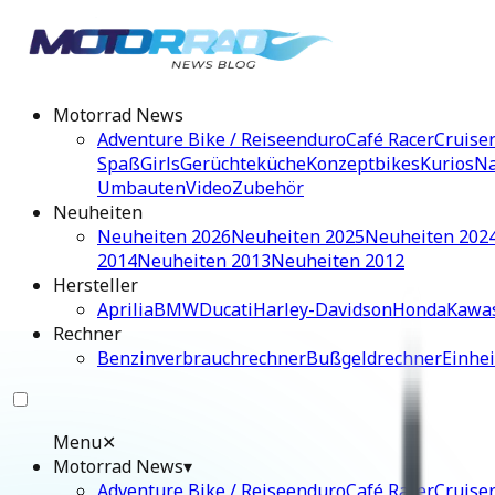
Motorrad News
Adventure Bike / Reiseenduro
Café Racer
Cruise
Spaß
Girls
Gerüchteküche
Konzeptbikes
Kurios
Na
Umbauten
Video
Zubehör
Neuheiten
Neuheiten 2026
Neuheiten 2025
Neuheiten 202
2014
Neuheiten 2013
Neuheiten 2012
Hersteller
Aprilia
BMW
Ducati
Harley-Davidson
Honda
Kawa
Rechner
Benzinverbrauchrechner
Bußgeldrechner
Einhe
Menu
✕
Motorrad News
▾
Adventure Bike / Reiseenduro
Café Racer
Cruise