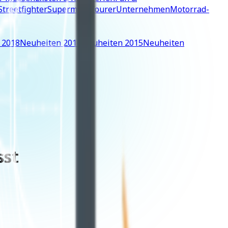
Streetfighter
Supermoto
Tourer
Unternehmen
Motorrad-
 2018
Neuheiten 2016
Neuheiten 2015
Neuheiten
sst