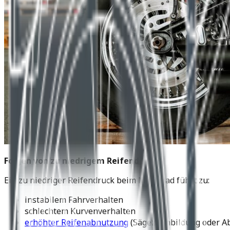
Folgen von zu niedrigem Reifendruck
Ein zu niedriger Reifendruck beim Motorrad führt zu:
instabilem Fahrverhalten
schlechtem Kurvenverhalten
erhöhter Reifenabnutzung
(Sägezahnbildung oder Ab