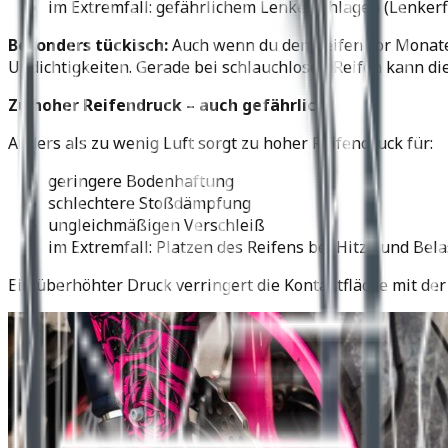
im Extremfall: gefährlichem Lenkerschlagen (Lenkerf
Besonders tückisch:
Auch wenn du den Reifen vor Monaten
Undichtigkeiten. Gerade bei schlauchlosen Reifen kann die
Zu hoher Reifendruck – auch gefährlich!
Anders als zu wenig Luft sorgt zu hoher Reifendruck für:
geringere Bodenhaftung
schlechtere Stoßdämpfung
ungleichmäßigen Verschleiß
im Extremfall: Platzen des Reifens bei Hitze und Bel
Ein überhöhter Druck verringert die Kontaktfläche mit der