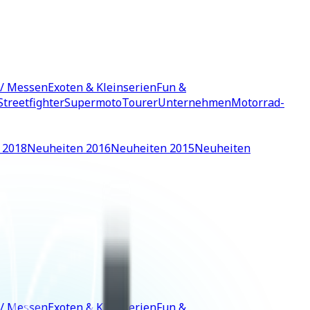
 / Messen
Exoten & Kleinserien
Fun &
Streetfighter
Supermoto
Tourer
Unternehmen
Motorrad-
 2018
Neuheiten 2016
Neuheiten 2015
Neuheiten
 / Messen
Exoten & Kleinserien
Fun &