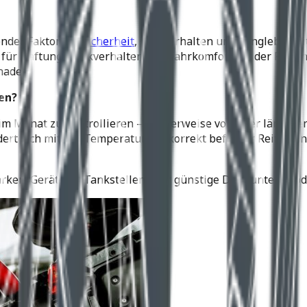
ender Faktor für
Sicherheit
, Fahrverhalten und Langlebigkei
 für Haftung, Lenkverhalten und Fahrkomfort. Ist der Reif
haden.
en?
 Monat zu kontrollieren – idealerweise vor jeder längeren 
ndert sich mit der Temperatur. Ein korrekt befüllter Reife
n. Geräte an Tankstellen oder günstige Discounter-Produk