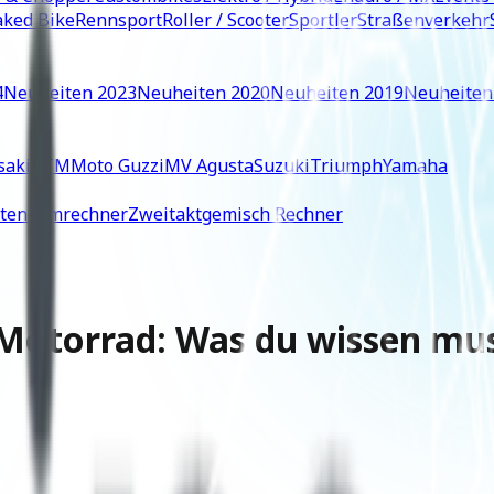
ked Bike
Rennsport
Roller / Scooter
Sportler
Straßenverkehr
4
Neuheiten 2023
Neuheiten 2020
Neuheiten 2019
Neuheiten
saki
KTM
Moto Guzzi
MV Agusta
Suzuki
Triumph
Yamaha
iten-Umrechner
Zweitaktgemisch Rechner
 Motorrad: Was du wissen mu