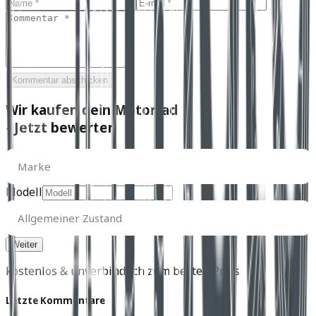
Kommentar abschicken
Wir kaufen dein Motorrad
- Jetzt bewerten
Marke
Marke
Modell
Allgemeiner
Zustand
Allgemeiner Zustand
kostenlos & unverbindlich zum besten Preis
Letzte Kommentare