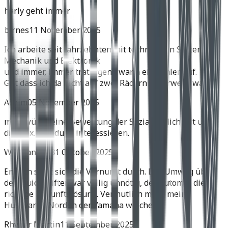
harly geht immer
birnes
11 November 2025
Ich arbeite seit Jahrzehnten mit technischen Systemen,
Mechanik und Elektronik
und immer, immer trat irgend wann ein Fehler auf.
Gut dass ich da nicht auf zwei Rädern unterwegs war.
Achim
05 November 2025
mich würde eine Bewertung der Soziatauglichkeit und
die max. Zuladung interessieren.
Wolfgang H.
31 Oktober 2025
Endlich setzt sich die Vernunft durch. Der Umweg über
den Quickshifter war völlig unnötig, der Automat die
richtige Zukunftslösung. Vermutlich muss meine
Husqvarna Norden der Yamaha weichen.
Rhyner Martin
11 September 2025