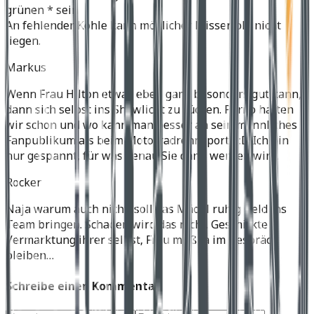
grünen * sein
An fehlender Kohle kann möglicher Misserfolg nicht
liegen.
Markus
Wenn Frau Hilton etwas eben ganz besonders gut kann,
dann sich selbst ins Showlicht zu rücken. Porno hatten
wir schon und wo kann man besser an sein männliches
Fanpublikum als beim Motorradrennsport?! :D Ich bin
nur gespannt, für was genau Sie dann werben wird.
Rocker
Naja warum auch nicht, soll das Mädel ruhig Geld ins
Team bringen. Schaden wird das nicht. Geschickte
Vermarktung ihrer selbst, Frau muß ja im Gespräch
bleiben…
Schreibe einen Kommentar