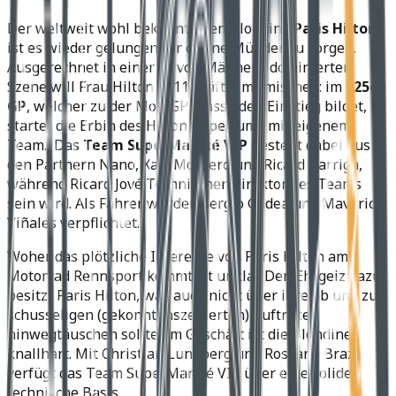
Der weltweit wohl bekanntesten Blondine
Paris Hilton
ist es wieder gelungen für offene Münder zu sorgen.
Ausgerechnet in einer so von Männern dominierten
Szene will Frau Hilton 2011 kräftig mitmischen: im
125er
GP
, welcher zu der MotoGP Klasse den Einstieg bildet,
startet die Erbin des Hilton Imperiums mit eigenem
Team. Das
Team SuperMartxé VIP
besteht dabei aus
den Partnern Nano, Xavi Montero und Ricard Garriga,
während Ricard Jové Technischer Direktor des Teams
sein wird. Als Fahrer wurden Sergio Gadea und Maverick
Viñales verpflichtet.
Woher das plötzliche Interesse von Paris Hilton am
Motorrad Rennsport kommt ist unklar. Den Ehrgeiz dazu
besitzt Paris Hilton, was auch nicht über ihre ab und zu
schusseligen (gekonnt inszenierten) Auftritte
hinwegtäuschen sollte. Im Geschäft ist die Blondine
knallhart. Mit Christian Lundberg und Rossano Brazz
verfügt das Team SuperMartxé VIP über eine solide,
technische Basis.