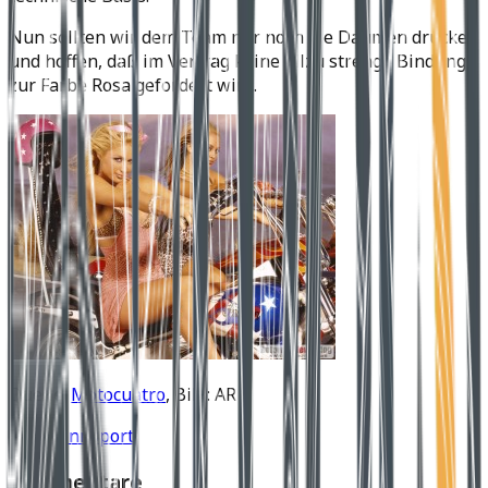
Nun sollten wir dem Team nur noch die Daumen drücken
und hoffen, daß im Vertrag keine allzu strenge Bindung
zur Farbe Rosa gefordert wird.
Quelle:
Motocuatro
, Bild: AR
Girls
Rennsport
Kommentare