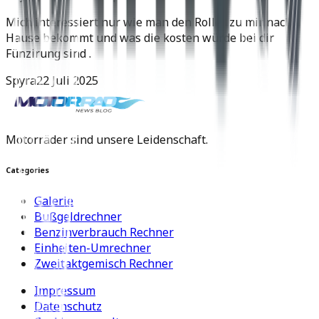
Mich interessiert nur wie man den Roller zu mir nach
Hause bekommt und was die kosten würde bei dir
Fünzirung sind .
Spyra
22 Juli 2025
Motorräder sind unsere Leidenschaft.
Categories
Galerie
Bußgeldrechner
Benzinverbrauch Rechner
Einheiten-Umrechner
Zweitaktgemisch Rechner
Impressum
Datenschutz