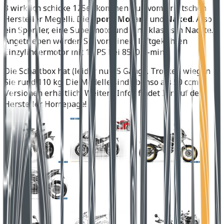
3 wirklich schicke 125er kommen nun vom brititschen
Hersteller Megelli. Die
Sport
,
Motard
und
Naked
. Also
ein Sportler, eine Supermoto und eine klassisch Nackte.
Angetrieben werden Sie von einem luftgekühten
Einzylindermotor mit 11 PS bei 8500 u-min.
Die Schaltbox hat (leider nur) 5 Gänge. Trocken wiegen
Sie rund 110 kg. Die Modelle sind ebenso als 50 ccm
Versionen erhältlich. Weitere Infos findet Ihr auf der
Hersteller Homepage!