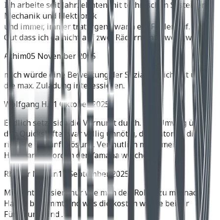
Ich arbeite seit Jahrzehnten mit technischen Systemen,
Mechanik und Elektronik
und immer, immer trat irgend wann ein Fehler auf.
Gut dass ich da nicht auf zwei Rädern unterwegs war.
Achim
05 November 2025
mich würde eine Bewertung der Soziatauglichkeit und
die max. Zuladung interessieren.
Wolfgang H.
31 Oktober 2025
Endlich setzt sich die Vernunft durch. Der Umweg über
den Quickshifter war völlig unnötig, der Automat die
richtige Zukunftslösung. Vermutlich muss meine
Husqvarna Norden der Yamaha weichen.
Rhyner Martin
11 September 2025
Mich interessiert nur wie man den Roller zu mir nach
Hause bekommt und was die kosten würde bei dir
Fünzirung sind .