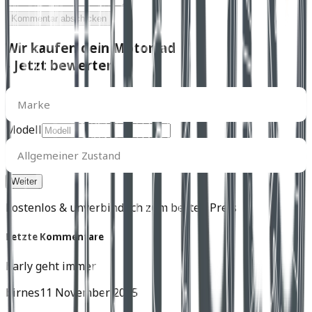
Kommentar abschicken
Wir kaufen dein Motorrad
- Jetzt bewerten
Marke
Marke
Modell
Allgemeiner
Zustand
Allgemeiner Zustand
kostenlos & unverbindlich zum besten Preis
Letzte Kommentare
harly geht immer
birnes
11 November 2025