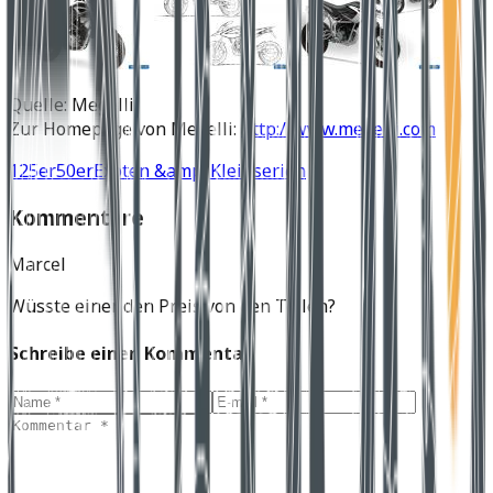
Quelle: Megelli
Zur Homepage von Megelli:
http://www.megelli.com
125er
50er
Exoten &amp; Kleinserien
Kommentare
Marcel
Wüsste einer den Preis von den Teilen?
Schreibe einen Kommentar