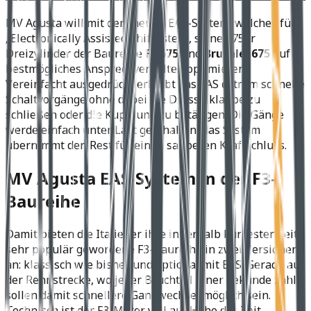
MV Agusta will mit dem neuen EAS-System, welches für
„Electronically Assisted Shift“ steht, seine 675er
Dreizylinder der Baureihe
F3 675
und
Brutale 675
auf
bestmögliches Ansprechverhalten optimieren.
Vereinfacht ausgedrückt erlaubt das EAS extrem schnelle
Schaltvorgänge ohne dabei die Drosselklappe zu
schließen oder die Kupplung zu betätigen. Die Gänge
werde einfach unter Last geschalten, das System
übernimmt den Rest für einen sauberen Kraftschluss.
MV Agusta EAS-System in der F3-
Baureihe
Damit bieten die Italiener ihre innerhalb kürzester Zeit
sehr populär gewordene F3-Baureihe in zwei Versionen
an: klassisch wie bisher und optional mit EAS. Gerade auf
der Rennstrecke, wo jeder Bruchteil einer Sekunde zählt,
sollen damit schnellere Gangwechsel möglich sein.
Technisch ist der F3-Motor voll auf Höhe der Zeit.