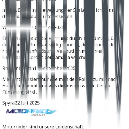
mich würde eine Bewertung der Soziatauglichkeit und
die max. Zuladung interessieren.
Wolfgang H.
31 Oktober 2025
Endlich setzt sich die Vernunft durch. Der Umweg über
den Quickshifter war völlig unnötig, der Automat die
richtige Zukunftslösung. Vermutlich muss meine
Husqvarna Norden der Yamaha weichen.
Rhyner Martin
11 September 2025
Mich interessiert nur wie man den Roller zu mir nach
Hause bekommt und was die kosten würde bei dir
Fünzirung sind .
Spyra
22 Juli 2025
Motorräder sind unsere Leidenschaft.