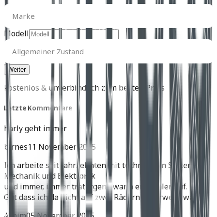
Marke
Marke
Modell
Allgemeiner
Zustand
Allgemeiner Zustand
kostenlos & unverbindlich zum besten Preis
Letzte Kommentare
harly geht immer
birnes
11 November 2025
Ich arbeite seit Jahrzehnten mit technischen Systemen,
Mechanik und Elektronik
und immer, immer trat irgend wann ein Fehler auf.
Gut dass ich da nicht auf zwei Rädern unterwegs war.
Achim
05 November 2025