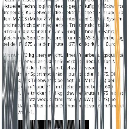
Aktuelle Technologien wie die gegenläufige („rückwärts“
drehende) Kurbelwelle, die elektronische Steuerung via
dem MVICS (Motor & Vehicle Integrated Control System)
und natürlich der integrierten Traktionskontrolle
erfreuen die schnellen wie weniger schnellen Fahrer
gleichermaßen. Der Aufpreis für das EAS-System beträgt
bei der F3 675 wie der Brutale 675 exakt 400,00 Euro.
Mit nur 173 kg Leergewicht, einer Verarbeitungsqualität,
die über der vieler 1000er Superbikes liegt (O-Ton MV
Agusta) und dem höchsten Drehzahlniveau aller
Dreizylinder Sportmotorräder punktet die F3 675. Die
Leistung des Triebwerks beträgt 94 kW (128 PS) bei
14.500 U/min-1 und 71 Nm Drehmoment bei 10.600
U/min-1. Die trocken 163 kg schwere Brutale 675 leistet
für den Einsatzzweck optimierte 80,9 kW (110 PS) bei
12,600 U/min-1 bei einem Drehmoment von 63,6 Nm bei
8,600 U/min-1.