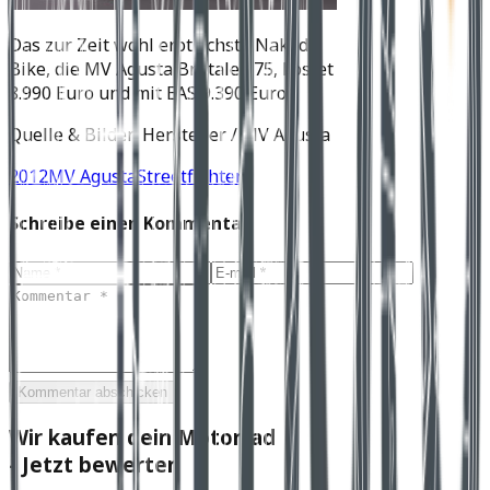
Das zur Zeit wohl erotischste Naked
Bike, die MV Agusta Brutale 675, kostet
8.990 Euro und mit EAS 9.390 Euro.
Quelle & Bilder: Hersteller / MV Agusta
2012
MV Agusta
Streetfighter
Schreibe einen Kommentar
Kommentar abschicken
Wir kaufen dein Motorrad
- Jetzt bewerten