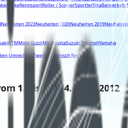
ked Bike
Rennsport
Roller / Scooter
Sportler
Straßenverkehr
4
Neuheiten 2023
Neuheiten 2020
Neuheiten 2019
Neuheiten
saki
KTM
Moto Guzzi
MV Agusta
Suzuki
Triumph
Yamaha
iten-Umrechner
Zweitaktgemisch Rechner
m 1. bis zum 4. März 2012