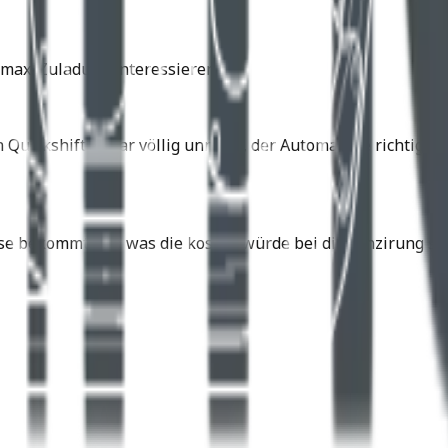
max. Zuladung interessieren.
n Quickshifter war völlig unnötig, der Automat die richtig
se bekommt und was die kosten würde bei dir Fünzirung sin