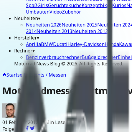
Spaß
Girls
Gerüchteküche
Konzeptbikes
Kurios
Na
Umbauten
Video
Zubehör
Neuheiten
▾
Neuheiten 2026
Neuheiten 2025
Neuheiten 202
2014
Neuheiten 2013
Neuheiten 2012
Hersteller
▾
Aprilia
BMW
Ducati
Harley-Davidson
Honda
Kawa
Rechner
▾
Benzinverbrauchrechner
Bußgeldrechner
Einhe
Motorrad News Blog ©
2026
. All Rights Reserved.
Startseite
›
Events / Messen
Motorradmesse Dortmund vo
01 Februar 2012
~3 Min Lesen
Folge uns: