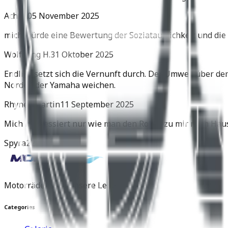
Achim
05 November 2025
mich würde eine Bewertung der Soziatauglichkeit und die 
Wolfgang H.
31 Oktober 2025
Endlich setzt sich die Vernunft durch. Der Umweg über de
Norden der Yamaha weichen.
Rhyner Martin
11 September 2025
Mich interessiert nur wie man den Roller zu mir nach Hau
Spyra
22 Juli 2025
Motorräder sind unsere Leidenschaft.
Categories