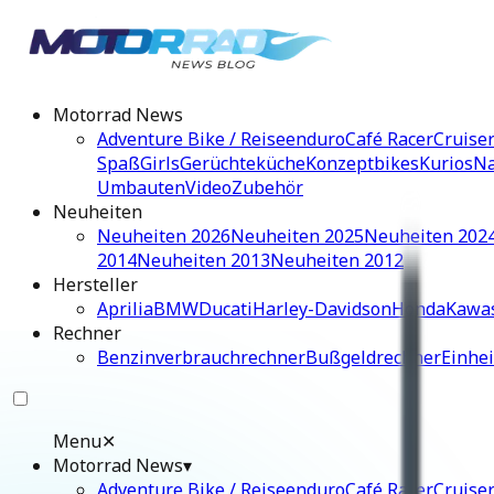
Motorrad News
Adventure Bike / Reiseenduro
Café Racer
Cruise
Spaß
Girls
Gerüchteküche
Konzeptbikes
Kurios
Na
Umbauten
Video
Zubehör
Neuheiten
Neuheiten 2026
Neuheiten 2025
Neuheiten 202
2014
Neuheiten 2013
Neuheiten 2012
Hersteller
Aprilia
BMW
Ducati
Harley-Davidson
Honda
Kawa
Rechner
Benzinverbrauchrechner
Bußgeldrechner
Einhe
Menu
✕
Motorrad News
▾
Adventure Bike / Reiseenduro
Café Racer
Cruise