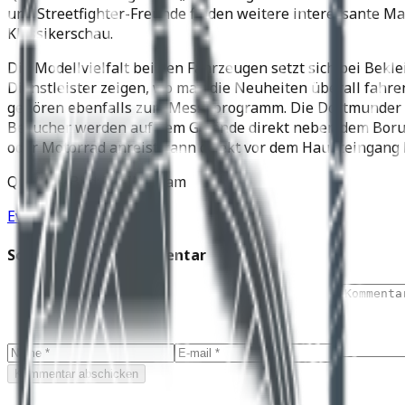
und Streetfighter-Freunde finden weitere interessante M
Klassikerschau.
Die Modellvielfalt bei den Fahrzeugen setzt sich bei Bekle
Dienstleister zeigen, wo man die Neuheiten überall fahre
gehören ebenfalls zum Messeprogramm. Die Dortmunder Moto
Besucher werden auf dem Gelände direkt neben dem Borussi
oder Motorrad anreist kann direkt vor dem Haupteingang
Quelle & Bild: TWIN-Team
Events / Messen
Schreibe einen Kommentar
Kommentar abschicken