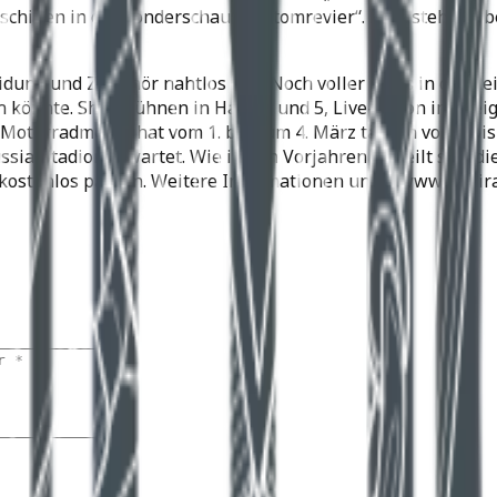
aschinen in der Sonderschau „Customrevier“. Dort stehen e
idung und Zubehör nahtlos fort. Noch voller ist es in der R
n könnte. Showbühnen in Halle 3 und 5, Live-Action im Frei
rradmesse hat vom 1. bis zum 4. März täglich von 9 bis 18
a-Stadion erwartet. Wie in den Vorjahren verteilt sich die
 kostenlos parken. Weitere Informationen unter www.zweir