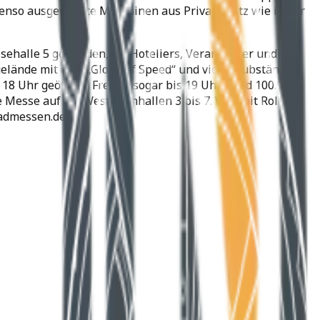
benso ausgewählte Maschinen aus Privatbesitz wie in der
eisehalle 5 geworden, wo Hoteliers, Veranstalter und
gelände mit dem „Globe of Speed“ und viele Clubstände
 Uhr geöffnet, Freitag sogar bis 19 Uhr. Rund 100.000
 Messe auf die Westfalenhallen 3 bis 7. Wer mit Roller
admessen.de.