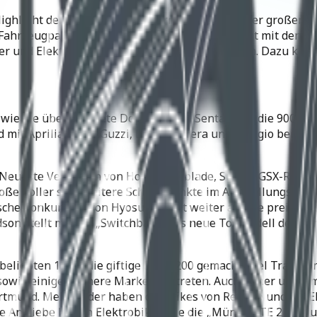
Highlight der Dortmunder Motorradmesse. Auf der großen F
 Fahrzeugpalette ist aber weitaus größer und hat mit den 
ller und Elektrofahrzeuge in den Westfalenhallen. Dazu ko
wie die überarbeitete Doppel-R, die Sentao und die 900er
mit Aprilia, Moto Guzzi, Ducati, Gilera und Piaggio bei Bik
. Neueste Versionen von Honda Fireblade, Suzuki GSX-R und
roße Roller sind weitere Schwerpunkte im Ausstellungspro
sche Konkurrenz von Hyosung setzt weiter auf die preisgü
n stellt mit der „Switchback“ das neue Topmodell der Dyna-
liebten 125er die giftige Duke 200 gemacht. Viel Tradition
sowie einige kleinere Marken vertreten. Auch Tuner und U
ortmund. Mehr Räder haben die Trikes von Rewaco und die 
ve Antriebe bieten Elektrobikes wie die „Münch TTE 2 Produ