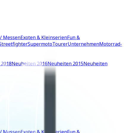
 / Messen
Exoten & Kleinserien
Fun &
Streetfighter
Supermoto
Tourer
Unternehmen
Motorrad-
 2018
Neuheiten 2016
Neuheiten 2015
Neuheiten
 / Messen
Exoten & Kleinserien
Fun &