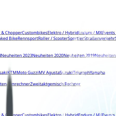
r & Chopper
Custombikes
Elektro / Hybrid
Enduro / MX
Events
ked Bike
Rennsport
Roller / Scooter
Sportler
Straßenverkehr
4
Neuheiten 2023
Neuheiten 2020
Neuheiten 2019
Neuheiten
saki
KTM
Moto Guzzi
MV Agusta
Suzuki
Triumph
Yamaha
iten-Umrechner
Zweitaktgemisch Rechner
r & Chopper
Custombikes
Elektro / Hybrid
Enduro / MX
Events