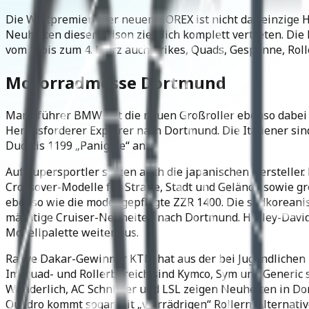
Die Weltpremiere der neuen HOREX ist nicht das einzige 
Neuheiten dieser Saison ziemlich komplett vertreten. Die
vom 1. bis zum 4. März auch Trikes, Quads, Gespanne, Ro
Motorradmesse Dortmund
Marktführer BMW hat die neuen Großroller ebenso dabei 
Herausforderer Explorer nach Dortmund. Die Italiener sind 
Ducatis 1199 „Panigale“ an.
Auf Supersportler setzen auch die japanischen Hersteller
Crossover-Modelle für Straße, Stadt und Gelände sowie g
ebenso wie die modellgepflegte ZZR 1400. Die südkoreani
mächtige Cruiser-Neuheiten nach Dortmund. Harley-Davidso
Modellpalette weiter aus.
Rallye Dakar-Gewinner KTM hat aus der bei Jugendlichen be
Im Quad- und Rollerbereich sind Kymco, Sym und Generic 
Wunderlich, AC Schnitzer und LSL zeigen Neuheiten in D
Quadro kommt sogar mit „vierrädrigen“ Rollern. Alternati