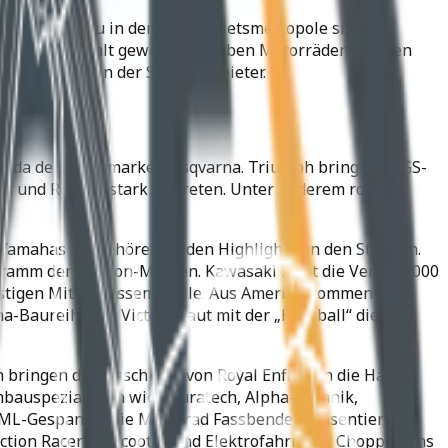
rühjahrsschau in der Ruhrgebietsmetropole sind die
Jahren an Vielfalt gewonnen. Neben Motorrädern stehen
mmen Umbauten der Spezialanbieter.
 Nuda der Zweitmarke Husqvarna. Triumph bringt den GS-
es und Rollern stark vertreten. Unter anderem rollt
 Yamahas R 1 gehören zu den Highlights an den Ständen.
gramm der Nippon-Marken. Kawasaki zeigt die Versys 1000
nstigen Mittelklassemodelle. Aus Amerika kommen zwei
Baureihe vor. Victory baut mit der „Highball“ die
 bringen die Maschinen von Royal Enfield in die Hallen.
mbauspezialisten wie Touratech, Alpha-Technik,
EML-Gespanne, die Motorrad Fassbender präsentiert.
ction Racer“, E-Scooter und Elektrofahrräder. Chopperfans