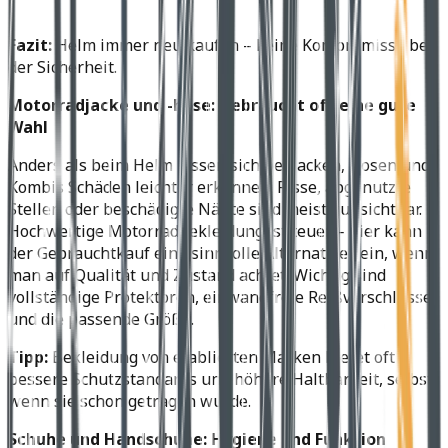
Fazit:
Helm immer neu kaufen – keine Kompromisse bei
der Sicherheit.
Motorradjacke und -hose: Gebraucht oft eine gute
Wahl
Anders als beim Helm lassen sich bei Jacken, Hosen und
Kombis Schäden leichter erkennen. Risse, abgenutzte
Stellen oder beschädigte Nähte sind meist gut sichtbar.
Hochwertige Motorradbekleidung ist teuer – hier kann
der Gebrauchtkauf eine sinnvolle Alternative sein, wenn
man auf Qualität und Zustand achtet. Wichtig sind
vollständige Protektoren, einwandfreie Reißverschlüsse
und die passende Größe.
Tipp:
Bekleidung von etablierten Marken bietet oft
bessere Schutzstandards und höhere Haltbarkeit, selbst
wenn sie schon getragen wurde.
Schuhe und Handschuhe: Hygiene und Funktion