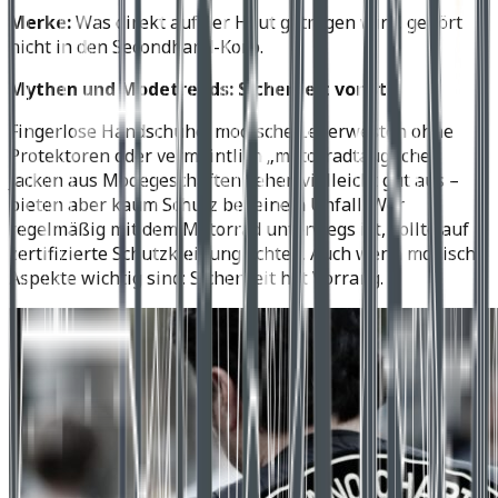
Merke:
Was direkt auf der Haut getragen wird, gehört
nicht in den Secondhand-Korb.
Mythen und Modetrends: Sicherheit vor Stil
Fingerlose Handschuhe, modische Lederwesten ohne
Protektoren oder vermeintlich „motorradtaugliche“
Jacken aus Modegeschäften sehen vielleicht gut aus –
bieten aber kaum Schutz bei einem Unfall. Wer
regelmäßig mit dem Motorrad unterwegs ist, sollte auf
zertifizierte Schutzkleidung achten. Auch wenn modische
Aspekte wichtig sind: Sicherheit hat Vorrang.