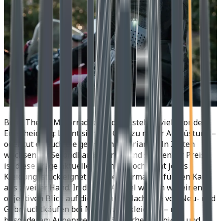
Beim Thema Motorradbekleidung stehen viele vor der
Entscheidung: Lohnt sich der Griff zu neuer Ausrüstung –
oder tut es auch die gebrauchte Variante? In Zeiten
wachsender Secondhand-Märkte und steigender Preise
ist diese Frage aktueller denn je. Doch nicht jedes
Kleidungsstück eignet sich gleichermaßen für den Kauf
aus zweiter Hand. In diesem Artikel werfen wir einen
objektiven Blick auf die Vor- und Nachteile von Neu- und
Gebrauchtkäufen bei Motorradbekleidung – mit
besonderem Augenmerk auf Sicherheit, Hygiene und