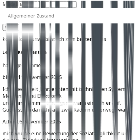
Modell
Allgemeiner
Zustand
Allgemeiner Zustand
kostenlos & unverbindlich zum besten Preis
Letzte Kommentare
harly geht immer
birnes
11 November 2025
Ich arbeite seit Jahrzehnten mit technischen Systemen,
Mechanik und Elektronik
und immer, immer trat irgend wann ein Fehler auf.
Gut dass ich da nicht auf zwei Rädern unterwegs war.
Achim
05 November 2025
mich würde eine Bewertung der Soziatauglichkeit und