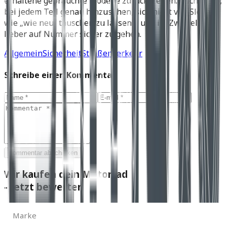
erhaltene gebrauchte Modelle zurückgreifen. Wichtig ist,
bei jedem Teil genau hinzusehen, sich nicht von Slogans
wie „wie neu“ täuschen zu lassen – und im Zweifelsfall
lieber auf Nummer sicher zu gehen.
Allgemein
Sicherheit
Straßenverkehr
Schreibe einen Kommentar
Kommentar abschicken
Wir kaufen dein Motorrad
- Jetzt bewerten
Marke
Marke