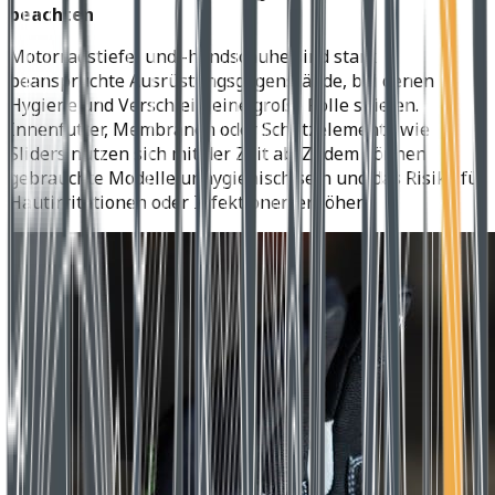
beachten
Motorradstiefel und -handschuhe sind stark
beanspruchte Ausrüstungsgegenstände, bei denen
Hygiene und Verschleiß eine große Rolle spielen.
Innenfutter, Membranen oder Schutzelemente wie
Sliders nutzen sich mit der Zeit ab. Zudem können
gebrauchte Modelle unhygienisch sein und das Risiko für
Hautirritationen oder Infektionen erhöhen.