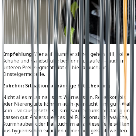
Empfehlung:
Wer auf Nummer sicher gehen will, sollte
Schuhe und Handschuhe besser neu kaufen – auch im
unteren Preissegment gibt es hier brauchbare
Einsteigermodelle.
Zubehör: Situationsabhängige Entscheidung
Nicht alles muss neu sein: Warnwesten, Regenkombis
oder Nierengurte können auch gebraucht eine gute Wahl
sein – vorausgesetzt, sie sind sauber, funktionsfähig und
passen gut. Anders sieht es bei Funktionsunterwäsche,
Sturmhauben oder Halstüchern aus: Diese Teile sollten
aus hygienischen Gründen immer neu gekauft werden.