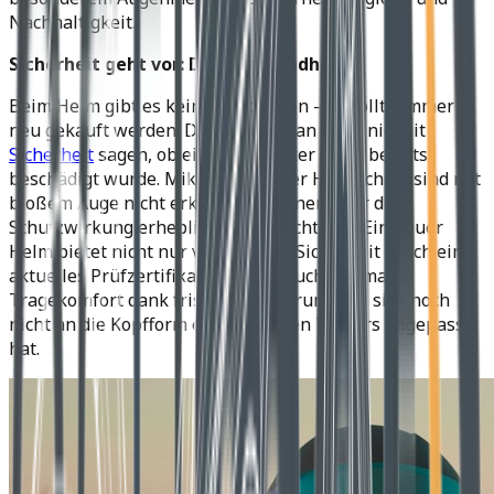
Nachhaltigkeit.
Sicherheit geht vor: Der Motorradhelm
Beim Helm gibt es keine Diskussion – er sollte immer
neu gekauft werden. Der Grund: Man kann nie mit
Sicherheit
sagen, ob ein gebrauchter Helm bereits
beschädigt wurde. Mikrorisse in der Helmschale sind mit
bloßem Auge nicht erkennbar, können aber die
Schutzwirkung erheblich beeinträchtigen. Ein neuer
Helm bietet nicht nur verlässliche Sicherheit durch ein
aktuelles Prüfzertifikat, sondern auch optimalen
Tragekomfort dank frischer Polsterung, die sich noch
nicht an die Kopfform eines anderen Trägers angepasst
hat.