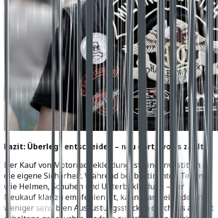
Fazit: Überlegt entscheiden – neu dort, wo es zählt
Der Kauf von Motorradbekleidung ist eine Investition in
die eigene Sicherheit. Während bei bestimmten Teilen –
wie Helmen, Schuhen und Unterbekleidung – der
Neukauf klar zu empfehlen ist, kann man bei anderen,
weniger sensiblen Ausrüstungsstücken durchaus auf gut