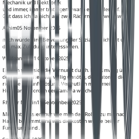
Mechanik und Elektronik
und immer, immer trat irgend wann ein Fehler auf.
Gut dass ich da nicht auf zwei Rädern unterwegs war.
Achim
05 November 2025
mich würde eine Bewertung der Soziatauglichkeit und
die max. Zuladung interessieren.
Wolfgang H.
31 Oktober 2025
Endlich setzt sich die Vernunft durch. Der Umweg über
den Quickshifter war völlig unnötig, der Automat die
richtige Zukunftslösung. Vermutlich muss meine
Husqvarna Norden der Yamaha weichen.
Rhyner Martin
11 September 2025
Mich interessiert nur wie man den Roller zu mir nach
Hause bekommt und was die kosten würde bei dir
Fünzirung sind .