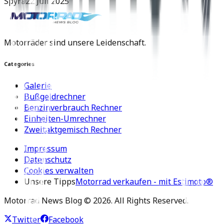
Spyra
22 Juli 2025
Motorräder sind unsere Leidenschaft.
Categories
Galerie
Bußgeldrechner
Benzinverbrauch Rechner
Einheiten-Umrechner
Zweitaktgemisch Rechner
Impressum
Datenschutz
Cookies verwalten
Unsere Tipps
Motorrad verkaufen - mit Estimoto®
Motorrad News Blog ©
2026
. All Rights Reserved.
Twitter
Facebook