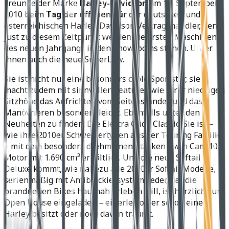
Freunde der Marke
Harley-Davidson
am 18. September
2010 beim
Tag der offenen Tür
der deutschen und
österreichischen Harley-Davidson Vertragshändler, denn
just zu diesem Zeitpunkt werden die ersten Maschinen
des neuen Jahrgangs in den Showrooms stehen. Unter
ihnen auch die neue SuperLow.
Sie ist nicht nur eine besonders coole Sportster, sie
macht zudem mit sinnvollen Features wie ihrer niedrigen
Sitzhöhe das Aufrichten vom Seitenständer und das
Manövrieren besonders leicht. Ebenfalls unter den
Neuheiten zu finden: Die Electra Glide Classic. Sie ist –
wie ihre 2010er Schwestertypen aus der Touring Familie
– mit dem besonders drehmomentstarken Twin Cam 103
Motor mit 1.690 cm³ erhältlich. Und die neue Softail
Deluxe kommt, wie nahezu alle 2010er Softail Modelle,
serienmäßig mit Antiblockiersystem. Jeder, der die
brandneuen Bikes hautnah erleben will, ist herzlich zum
Open House eingeladen – einerlei, ob er schon eine
Harley besitzt oder noch davon träumt.