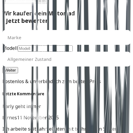
Kommentar abschicken
Wir kaufen dein Motorrad
- Jetzt bewerten
Marke
Marke
Modell
Allgemeiner
Zustand
Allgemeiner Zustand
kostenlos & unverbindlich zum besten Preis
Letzte Kommentare
harly geht immer
birnes
11 November 2025
Ich arbeite seit Jahrzehnten mit technischen Systemen,