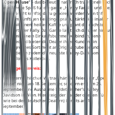
„
Open House
“ – das bedeutet natürlich traditionell auch
jede Menge Spaß für die ganze „Harley Family“ und alle,
die vielleicht künftig dazu gehören werden. Man trifft
sich zum zünftigen Benzingespräch, stärkt sich in aller
Ruhe mit einem heißen Kaffee und plant die nächste
Ausfahrt oder Rally. Das Ganze lässt sich darüber hinaus
prima mit einem Einkaufsbummel verbinden, denn
selbstredend bieten die Dealer ihren Kunden ein
umfangreiches Sortiment an Originalzubehör und
präsentieren zudem die neueste Harley-Davidson
MotorClothes Kollektion.
Wichtiger Hinweis:
Die österreichischen Vertragshändler feiern ihr „Open
House“ nicht am 18. September, sondern erst am 25.
September. Eine Ausnahme bildet Fischer’s Harley-
Davidson in Wien. Hier steigt der Tag der offenen Tür
(wie bei den deutschen Dealern) bereits am 18.
September.