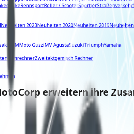
ked Bike
Rennsport
Roller / Scooter
Sportler
Straßenverkehr
4
Neuheiten 2023
Neuheiten 2020
Neuheiten 2019
Neuheiten
saki
KTM
Moto Guzzi
MV Agusta
Suzuki
Triumph
Yamaha
iten-Umrechner
Zweitaktgemisch Rechner
nehmen
MotoCorp erweitern ihre Zus