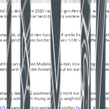
Corp, die im Jahr 2020 ins Leben gerufen wurde, entwickel
beiden Hersteller bestätigt, dass weitere Projekte in der 
enarbeit, stieß bei den Kunden auf große Begeisterung. S
s entspricht einem Durchschnitt von 1.690 verkauften Einh
nd Hero an weiteren Modellen arbeiten. Eine wichtige Ent
tellt wurde, lässt die Anmeldung auf ein baldiges Erschein
ekannt, dass die Zusammenarbeit nicht nur auf neue Varian
 strategische Ausrichtung zeigt das langfristige Engagemen
025
bekannt gegeben werden. Ein großes
Event
ist die Bahr