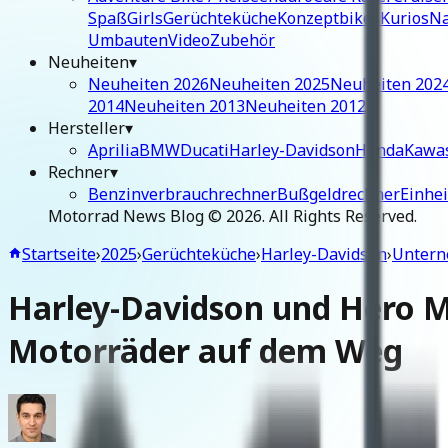
Spaß
Girls
Gerüchteküche
Konzeptbikes
Kurios
Na
Umbauten
Video
Zubehör
Neuheiten
▾
Neuheiten 2026
Neuheiten 2025
Neuheiten 202
2014
Neuheiten 2013
Neuheiten 2012
Hersteller
▾
Aprilia
BMW
Ducati
Harley-Davidson
Honda
Kawa
Rechner
▾
Benzinverbrauchrechner
Bußgeldrechner
Einhe
Motorrad News Blog ©
2026
. All Rights Reserved.
Startseite
›
2025
›
Gerüchteküche
›
Harley-Davidson
›
Unter
Harley-Davidson und Hero 
Motorräder auf dem Weg