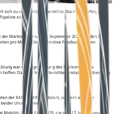
t sich zu einer Erfolgsgeschichte. Nach dem Erfolg des
Pipeline sind.
eit der Markteinführung im September 2023 wurden bis
eiten pro Monat. Dieses positive Feedback hat den
wicklung war die Registrierung des Markennamens
en hoffen. Darüber hinaus berichten indische Medien, dass
ten der X440-Plattform abzielt, sondern auch die
t beider Unternehmen.
at Mobility Global Expo 2025, die vom 17. bis 22. Januar in