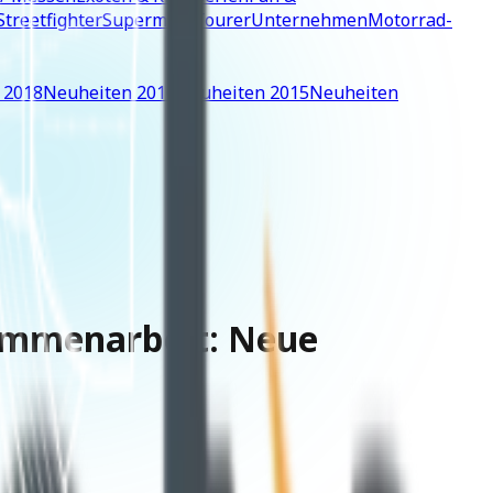
Streetfighter
Supermoto
Tourer
Unternehmen
Motorrad-
 2018
Neuheiten 2016
Neuheiten 2015
Neuheiten
ammenarbeit: Neue