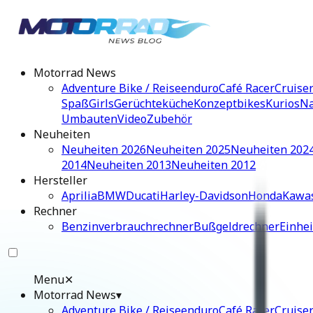
Motorrad News
Adventure Bike / Reiseenduro
Café Racer
Cruise
Spaß
Girls
Gerüchteküche
Konzeptbikes
Kurios
Na
Umbauten
Video
Zubehör
Neuheiten
Neuheiten 2026
Neuheiten 2025
Neuheiten 202
2014
Neuheiten 2013
Neuheiten 2012
Hersteller
Aprilia
BMW
Ducati
Harley-Davidson
Honda
Kawa
Rechner
Benzinverbrauchrechner
Bußgeldrechner
Einhe
Menu
✕
Motorrad News
▾
Adventure Bike / Reiseenduro
Café Racer
Cruise