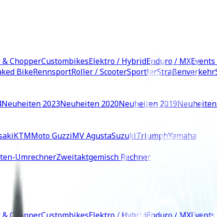
r & Chopper
Custombikes
Elektro / Hybrid
Enduro / MX
Events
ked Bike
Rennsport
Roller / Scooter
Sportler
Straßenverkehr
4
Neuheiten 2023
Neuheiten 2020
Neuheiten 2019
Neuheiten
saki
KTM
Moto Guzzi
MV Agusta
Suzuki
Triumph
Yamaha
iten-Umrechner
Zweitaktgemisch Rechner
r & Chopper
Custombikes
Elektro / Hybrid
Enduro / MX
Events