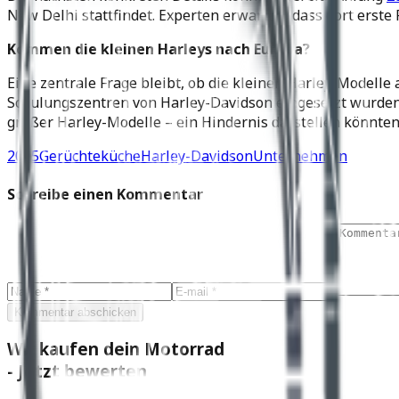
New Delhi stattfindet. Experten erwarten, dass dort erste
Kommen die kleinen Harleys nach Europa?
Eine zentrale Frage bleibt, ob die kleinen Harley-Modelle
Schulungszentren von Harley-Davidson eingesetzt wurden
großer Harley-Modelle – ein Hindernis darstellen könnten
2025
Gerüchteküche
Harley-Davidson
Unternehmen
Schreibe einen Kommentar
Kommentar abschicken
Wir kaufen dein Motorrad
- Jetzt bewerten