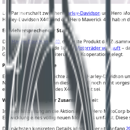
Die Partnerschaft zwischen
Harley-Davidson
und Hero Moto
Harley-Davidson X440 und des Hero Maverick 440 haben die 
Ein vielversprechender Start
Der
Harley-Davidson X440
, das erste Produkt der Zusamm
Juni 2024 beeindruckende 16.898
Motorräder verkauft
– da
Grundstein für die Erweiterung der Kooperation gelegt.
Pläne für neue Modelle
Ende 2023 tauchten Berichte auf, dass Harley-Davidson u
Nightster 440. Auch wenn dieses Modell noch nicht vorges
ein Scrambler auf Basis des X440 geplant sei.
Weiterentwicklung der Zusammenarbeit
In einer Mitteilung an die Aktionäre gab Hero MotoCorp b
Entwicklung eines völlig neuen Motorrads umfasst. Diese
Die nächsten konkreten Details könnten bereits Anfang
2