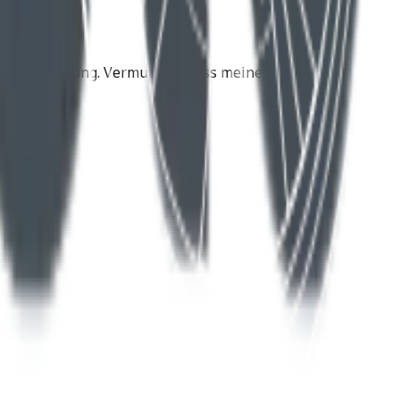
e Zukunftslösung. Vermutlich muss meine Husqvarna
d .