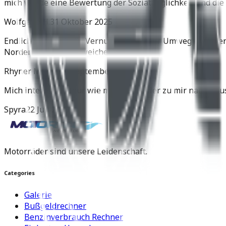
mich würde eine Bewertung der Soziatauglichkeit und die 
Wolfgang H.
31 Oktober 2025
Endlich setzt sich die Vernunft durch. Der Umweg über de
Norden der Yamaha weichen.
Rhyner Martin
11 September 2025
Mich interessiert nur wie man den Roller zu mir nach Hau
Spyra
22 Juli 2025
Motorräder sind unsere Leidenschaft.
Categories
Galerie
Bußgeldrechner
Benzinverbrauch Rechner