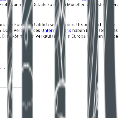
 Prototypen oder Details zu neuen Modellen vorgestellt wer
 auch in Europa erhältlich sein werden. Ursprünglich gab es
. Doch Vertreter des
Unternehmens
haben klargestellt, da
. Dies könnte den Verkaufserfolg in Europa und den USA be