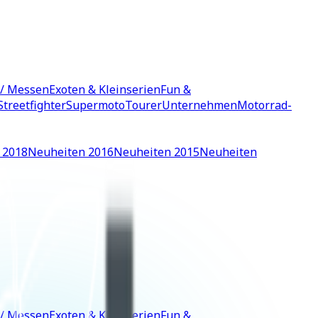
 / Messen
Exoten & Kleinserien
Fun &
Streetfighter
Supermoto
Tourer
Unternehmen
Motorrad-
 2018
Neuheiten 2016
Neuheiten 2015
Neuheiten
 / Messen
Exoten & Kleinserien
Fun &