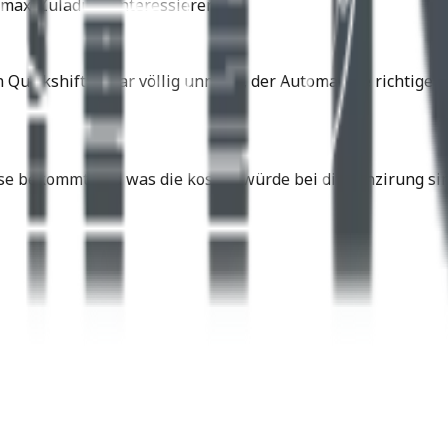
max. Zuladung interessieren.
n Quickshifter war völlig unnötig, der Automat die richtig
se bekommt und was die kosten würde bei dir Fünzirung sin