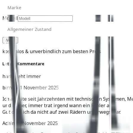
Marke
Marke
Modell
Allgemeiner
Zustand
Allgemeiner Zustand
kostenlos & unverbindlich zum besten Preis
Letzte Kommentare
harly geht immer
birnes
11 November 2025
Ich arbeite seit Jahrzehnten mit technischen Systemen, M
und immer, immer trat irgend wann ein Fehler auf.
Gut dass ich da nicht auf zwei Rädern unterwegs war.
Achim
05 November 2025