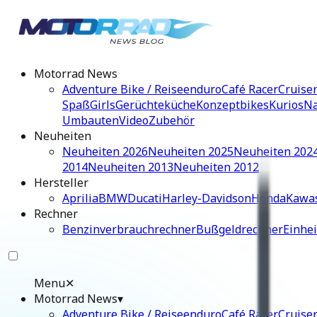
Motorrad News
Adventure Bike / Reiseenduro
Café Racer
Cruise
Spaß
Girls
Gerüchteküche
Konzeptbikes
Kurios
Na
Umbauten
Video
Zubehör
Neuheiten
Neuheiten 2026
Neuheiten 2025
Neuheiten 202
2014
Neuheiten 2013
Neuheiten 2012
Hersteller
Aprilia
BMW
Ducati
Harley-Davidson
Honda
Kawa
Rechner
Benzinverbrauchrechner
Bußgeldrechner
Einhe
Menu
✕
Motorrad News
▾
Adventure Bike / Reiseenduro
Café Racer
Cruise