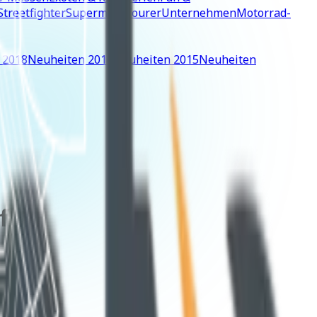
Streetfighter
Supermoto
Tourer
Unternehmen
Motorrad-
 2018
Neuheiten 2016
Neuheiten 2015
Neuheiten
f