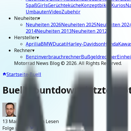
Spaß
Girls
Gerüchteküche
Konzeptbikes
Kurios
Na
Umbauten
Video
Zubehör
Neuheiten
▾
Neuheiten 2026
Neuheiten 2025
Neuheiten 202
2014
Neuheiten 2013
Neuheiten 2012
Hersteller
▾
Aprilia
BMW
Ducati
Harley-Davidson
Honda
Kawa
Rechner
▾
Benzinverbrauchrechner
Bußgeldrechner
Einhe
Motorrad News Blog ©
2026
. All Rights Reserved.
Startseite
›
Buell
Buell Countdown: letzte Mo
13 Mai 2011
~2 Min Lesen
Folge uns: