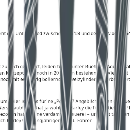
steht der Unterschied zwischen den ’08 und den ’09 Modellen?
 zu hoch gepokert, leiden tut darunter Buell. MV Agusta ha
en Konzept auch noch in 20 Jahren bestehen will. Vielleicht 
noch mit ewig urig bollernden Zweizylinder geworben werd
um Geier is´n das für´ne „Politik“? Angeblich waren die Bue
rs glaubt !!! Da hat ja wohl ma Harley die Finger tief drin 
zogen hat war ´ne verdammte Sauerei – und jetzt tauchen „d
h Harley ! Ein langjähriger BUELL-Fahrer