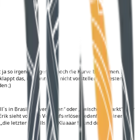
t ja so irgendwie gerade noch die Kurve bekommen. Ich
klappt das, ich kanns mir nicht vorstellen. Spätestens
en ;)
ll´s in Brasilien „vergessen“ oder „zwischengeparkt“ oder
! Erik sieht von den Verkäufserlösen jedenfalls keinen
ie letzten“ Buells auf ! Klaaaar ! …und der