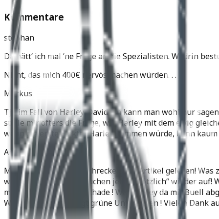
Kommentare
stephan
Da hätt‘ ich mal ’ne Frage an die Spezialisten. Wodrin be
Nicht, das mich 400€ nervös machen würden. . .
Markus
Tja im Fall von Harley-Davidson kann man wohl nur sagen:
stelle mir öfters die Frage, wie Harley mit dem ewig gleich
wenn die erste Elektro Harley kommen würde, kann kaum 
Andi
Moin! Hab grad mit Erschrecken den Artikel gelesen! Was z
wie auch immer und tauchen jetzt „plötzlich“ wieder auf! We
müden Dollar mehr – Schade ! Was Harley da mit Buell abge
Weihnachtsmann trägt grüne Unterhosen ! Vielen Dank auc