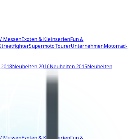
 / Messen
Exoten & Kleinserien
Fun &
Streetfighter
Supermoto
Tourer
Unternehmen
Motorrad-
 2018
Neuheiten 2016
Neuheiten 2015
Neuheiten
 / Messen
Exoten & Kleinserien
Fun &