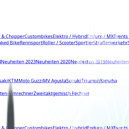
r & Chopper
Custombikes
Elektro / Hybrid
Enduro / MX
Events
ked Bike
Rennsport
Roller / Scooter
Sportler
Straßenverkehr
4
Neuheiten 2023
Neuheiten 2020
Neuheiten 2019
Neuheiten
saki
KTM
Moto Guzzi
MV Agusta
Suzuki
Triumph
Yamaha
iten-Umrechner
Zweitaktgemisch Rechner
r & Chopper
Custombikes
Elektro / Hybrid
Enduro / MX
Events