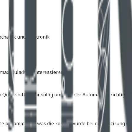
echanik und Elektronik
max. Zuladung interessieren.
n Quickshifter war völlig unnötig, der Automat die richtig
se bekommt und was die kosten würde bei dir Fünzirung sin