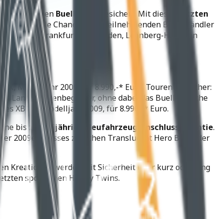
n
, fabrikneuen
Buell Bikes
gesichert. Mit diesen
letzten
ch nun die finale Chance, beim teilnehmenden Buell Händler
, Hannover, Frankfurt, Wiesbaden, Leonberg-Höfingen
B9SX
, Modelljahr 2009, für 8.990,-* Euro. Tourentauglicher:
en Langstreckenbegleiter, ohne dabei das Buell typische
es XB12X, Modelljahr 2009, für 8.990,-* Euro.
eine bis zu
dreijährige Neufahrzeug-Anschlussgarantie
.
 der 2009er Ulysses zwischen Translucent Hero Blue oder
gen Kreationen werden mit Sicherheit über kurz oder lang
etzten sportlichen Harley Twins.