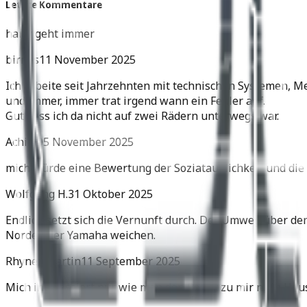
Letzte Kommentare
harly geht immer
birnes
11 November 2025
Ich arbeite seit Jahrzehnten mit technischen Systemen, M
und immer, immer trat irgend wann ein Fehler auf.
Gut dass ich da nicht auf zwei Rädern unterwegs war.
Achim
05 November 2025
mich würde eine Bewertung der Soziatauglichkeit und die 
Wolfgang H.
31 Oktober 2025
Endlich setzt sich die Vernunft durch. Der Umweg über de
Norden der Yamaha weichen.
Rhyner Martin
11 September 2025
Mich interessiert nur wie man den Roller zu mir nach Hau