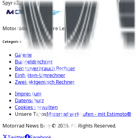
Spyra
22 Juli 2025
Motorräder sind unsere Leidenschaft.
Categories
Galerie
Bußgeldrechner
Benzinverbrauch Rechner
Einheiten-Umrechner
Zweitaktgemisch Rechner
Impressum
Datenschutz
Cookies verwalten
Unsere Tipps
Motorrad verkaufen - mit Estimoto®
Motorrad News Blog ©
2026
. All Rights Reserved.
Twitter
Facebook