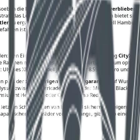
 soeben die
letzten im Zentrallager Brasilien verbliebene
estraft das Leben. Allen bisher Unentschlossenen bietet si
tler
zu ergattern. Zuschlagen kann man bei Buell Hamburg
efahren ist hier ausdrücklich erwünscht.
n: Den Einstieg bildet die luftgekühlte Lightning
CityX X
erte Rahmen macht dieses Adventure-Sports-Bike zum optimal
lysses XB12X, Modelljahr 2008, für 8.590,-* Euro und Ulyss
en plus der
zweijährigen Herstellergarantie
, auf Wunsch 
lysses zwischen Barricade Orange oder Midnight Black, bei
anslucent Hero Blue oder Cherry Bomb Red.
letzten Schöpfungen von Eric Buell sichern! Die eigenwilli
panischer Motorräder von der Stange, gibt es so eine der l