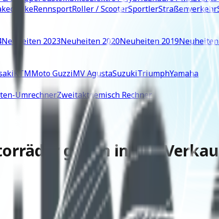
ked Bike
Rennsport
Roller / Scooter
Sportler
Straßenverkehr
4
Neuheiten 2023
Neuheiten 2020
Neuheiten 2019
Neuheiten
saki
KTM
Moto Guzzi
MV Agusta
Suzuki
Triumph
Yamaha
iten-Umrechner
Zweitaktgemisch Rechner
torräder gehen in den Verkau