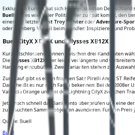
Exklusiv in Europa hat sich Harley-Davidson Deutschland
Buells
ist es wie in der Politik: Wer zu spät kommt, den b
einen der letzten
East Troy Fighter
oder
Adventure-Spor
oder Bamberg. Vorteil beim Händler: Inspizieren und Prob
Buell CityX XB9SX und Ulysses XB12X
Kurzentschlossene können zwischen drei Kandidaten wähle
Die
Ulysses XB12X
. Der leicht verlängerte und verbreit
Handling einzubüßen. Zwei Varianten stehen zur Auswahl: U
Zum Kauf gibt es einen frischen Satz Pirelli Angel ST Reif
Dann heißt es nur noch Farbe bekennen: Bei der 2008er U
Valencia Orange und bei der Lightning CityX zwischen Tr
Jetzt noch schnell das Bankkonto überprüfen und eine der 
zu gesuchten Sammlerobjekten avancieren. Für den Preis ja
Quelle: Buell
Buell