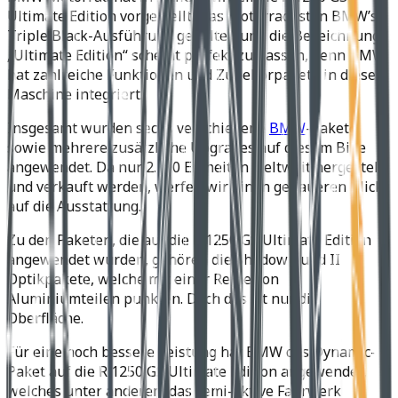
Ultimate Edition vorgestellt. Das Motorrad ist in BMW’s
Triple Black-Ausführung gehalten und die Bezeichnung
„Ultimate Edition“ scheint perfekt zu passen, denn BMW
hat zahlreiche Funktionen und Zubehörpakete in diese
Maschine integriert.
Insgesamt wurden sechs verschiedene
BMW
-Pakete
sowie mehrere zusätzliche Upgrades auf diesem Bike
angewendet. Da nur 2.100 Einheiten weltweit hergestellt
und verkauft werden, werfen wir einen genaueren Blick
auf die Ausstattung.
Zu den Paketen, die auf die R 1250 GS Ultimate Edition
angewendet wurden, gehören die Shadow I und II
Optikpakete, welche mit einer Reihe von
Aluminiumteilen punkten. Doch das ist nur die
Oberfläche.
Für eine noch bessere Leistung hat BMW das Dynamic-
Paket auf die R 1250 GS Ultimate Edition angewendet,
welches unter anderem das semi-aktive Fahrwerk