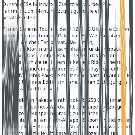
Dynamic ESA beinhaltet. Zusätzlich wurden Pro-
Fahrmodi zum Menü hinzugefügt, sowie ein
Schaltassistent.
Planen Sie eine Tour mit der R 1250 GS Ultimate Edition,
werden Sie das
Touring
-Paket von BMW zu schätzen
wissen, welches Tempomat, Navigation,
Handprotektoren und Taschenhalter für das Gepäck
hinzufügt. Das Comfort-Paket steigert das Touren-
Erlebnis noch weiter, indem es Keyless Ride, beheizte
Handgriffe und ein verchromtes Auspuffsystem enthält.
Das BMW Lights Package stellt sicher, dass Sie auf der R
1250 GS Ultimate Edition in nahezu allen Bedingungen
erstklassig sichtbar sind.
Neben diesen Paketen enthält die R 1250 GS Ultimate
Edition ein getöntes Windschild, schwarze Sturzbügel,
schwarze Kreuzspeichenräder, zusätzliche LED-
Beleuchtung, einen Titan-Akrapovič-Sportschalldämpfer,
ein komplettes Kofferset aus Aluminium in Schwarz und
natürlich spezielle Ultimate Edition-Abzeichen, um