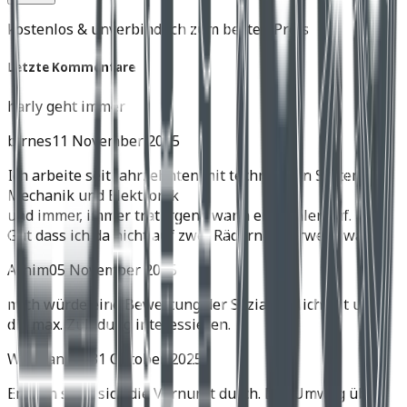
kostenlos & unverbindlich zum besten Preis
Letzte Kommentare
harly geht immer
birnes
11 November 2025
Ich arbeite seit Jahrzehnten mit technischen Systemen,
Mechanik und Elektronik
und immer, immer trat irgend wann ein Fehler auf.
Gut dass ich da nicht auf zwei Rädern unterwegs war.
Achim
05 November 2025
mich würde eine Bewertung der Soziatauglichkeit und
die max. Zuladung interessieren.
Wolfgang H.
31 Oktober 2025
Endlich setzt sich die Vernunft durch. Der Umweg über