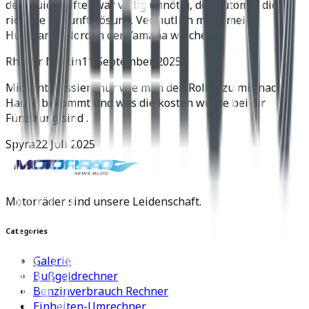
den Quickshifter war völlig unnötig, der Automat die
richtige Zukunftslösung. Vermutlich muss meine
Husqvarna Norden der Yamaha weichen.
Rhyner Martin
11 September 2025
Mich interessiert nur wie man den Roller zu mir nach
Hause bekommt und was die kosten würde bei dir
Fünzirung sind .
Spyra
22 Juli 2025
Motorräder sind unsere Leidenschaft.
Categories
Galerie
Bußgeldrechner
Benzinverbrauch Rechner
Einheiten-Umrechner