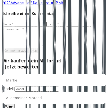
2023
Adventure / Reiseenduro
BMW
Schreibe einen Kommentar
Kommentar abschicken
Wir kaufen dein Motorrad
- Jetzt bewerten
Marke
Marke
Modell
Allgemeiner
Zustand
Allgemeiner Zustand