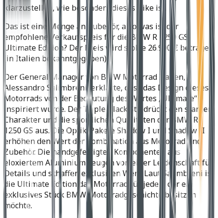
klarzustellen, wie besonders dieses Bike ist.
Das ist eine Menge an Zubehör, also was ist der
empfohlene Verkaufspreis für die BMW R 1250 GS
Ultimate Edition? Der Preis wird stolze 26.900 € betragen
(in Italien bekanntgegeben).
Der General Manager von BMW Motorrad Italien,
Alessandro Salimbreni, erklärte, dass das Design dieses
Motorrads von der Bedeutung des Wortes „Ultimate“
inspiriert wurde. Der Triple Black Stil drückt den starken
Charakter und die sportlichen Qualitäten der BMW R
1250 GS aus. Die Optik-Pakete Shadow I und Shadow II
erhöhen den Wert der Kombination aus Motorrad und
Zubehör. Die handgefertigten Komponenten aus
eloxiertem Aluminium zeugen von einer Leidenschaft für
Details und schaffen exklusiven Wert. Laut Salimbreni ist
die Ultimate Edition das Motorrad für jeden, der ein
exklusives Stück BMW-Motorradgeschichte besitzen
möchte.