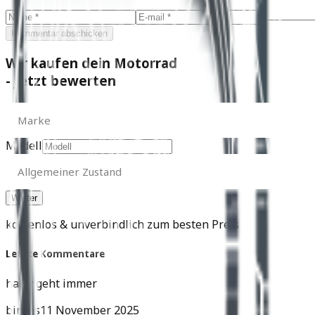
Kommentar abschicken
Wir kaufen dein Motorrad
- Jetzt bewerten
Marke
Marke
Modell
Allgemeiner
Zustand
Allgemeiner Zustand
kostenlos & unverbindlich zum besten Preis
Letzte Kommentare
harly geht immer
birnes
11 November 2025