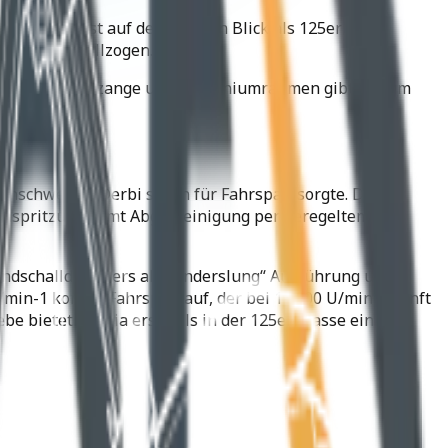
 und sind erst auf den zweiten Blick als 125er zu
iertakter vollzogen.
-Radial-Bremszange und Aluminiumrahmen gibt es zum
zernschwester Derbi schon für Fahrspaß sorgte. Der
Einspritzung samt Abgasreinigung per geregeltem
Endschalldämpfers als „underslung“ Ausführung unter
min-1 kommt Fahrspaß auf, der bei 11.500 U/min-1 sanft
ebe bietet Aprilia erstmals in der 125er Klasse einen