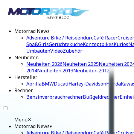
Motorrad News
Adventure Bike / Reiseenduro
Café Racer
Cruise
Spaß
Girls
Gerüchteküche
Konzeptbikes
Kurios
Na
Umbauten
Video
Zubehör
Neuheiten
Neuheiten 2026
Neuheiten 2025
Neuheiten 202
2014
Neuheiten 2013
Neuheiten 2012
Hersteller
Aprilia
BMW
Ducati
Harley-Davidson
Honda
Kawa
Rechner
Benzinverbrauchrechner
Bußgeldrechner
Einhe
Menu
✕
Motorrad News
▾
Adventure Bike / Reiseenduro
Café Racer
Cruise