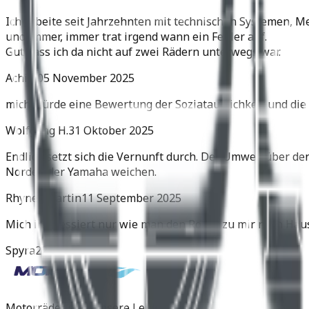
Ich arbeite seit Jahrzehnten mit technischen Systemen, M
und immer, immer trat irgend wann ein Fehler auf.
Gut dass ich da nicht auf zwei Rädern unterwegs war.
Achim
05 November 2025
mich würde eine Bewertung der Soziatauglichkeit und die 
Wolfgang H.
31 Oktober 2025
Endlich setzt sich die Vernunft durch. Der Umweg über de
Norden der Yamaha weichen.
Rhyner Martin
11 September 2025
Mich interessiert nur wie man den Roller zu mir nach Hau
Spyra
22 Juli 2025
Motorräder sind unsere Leidenschaft.