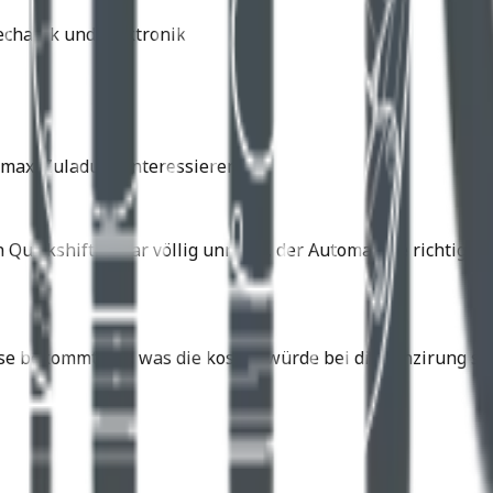
echanik und Elektronik
max. Zuladung interessieren.
n Quickshifter war völlig unnötig, der Automat die richtig
se bekommt und was die kosten würde bei dir Fünzirung sin