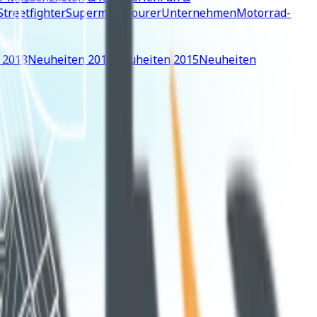
Streetfighter
Supermoto
Tourer
Unternehmen
Motorrad-
 2018
Neuheiten 2016
Neuheiten 2015
Neuheiten