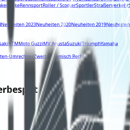
ked Bike
Rennsport
Roller / Scooter
Sportler
Straßenverkehr
4
Neuheiten 2023
Neuheiten 2020
Neuheiten 2019
Neuheiten
saki
KTM
Moto Guzzi
MV Agusta
Suzuki
Triumph
Yamaha
iten-Umrechner
Zweitaktgemisch Rechner
Werbespot