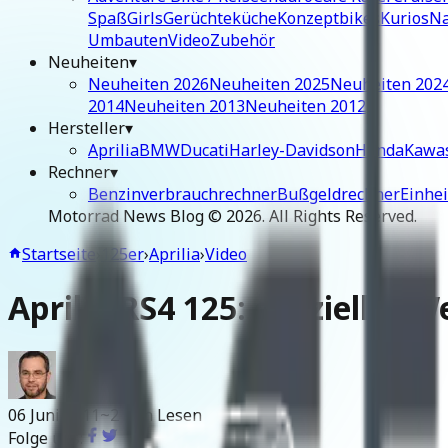
Spaß
Girls
Gerüchteküche
Konzeptbikes
Kurios
Na
Umbauten
Video
Zubehör
Neuheiten
▾
Neuheiten 2026
Neuheiten 2025
Neuheiten 202
2014
Neuheiten 2013
Neuheiten 2012
Hersteller
▾
Aprilia
BMW
Ducati
Harley-Davidson
Honda
Kawa
Rechner
▾
Benzinverbrauchrechner
Bußgeldrechner
Einhe
Motorrad News Blog ©
2026
. All Rights Reserved.
Startseite
›
125er
›
Aprilia
›
Video
Aprilia RS4 125: offizieller 
06 Juni 2011
~2 Min Lesen
Folge uns: