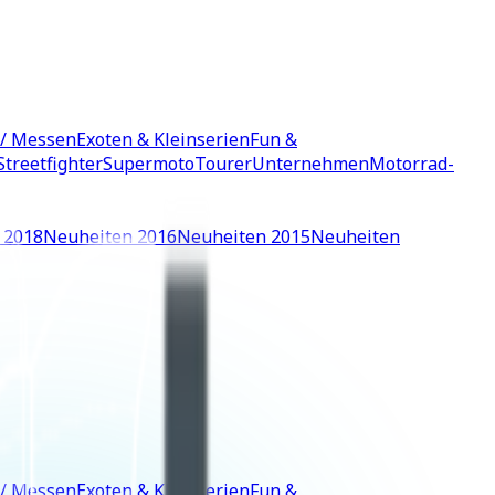
 / Messen
Exoten & Kleinserien
Fun &
Streetfighter
Supermoto
Tourer
Unternehmen
Motorrad-
 2018
Neuheiten 2016
Neuheiten 2015
Neuheiten
 / Messen
Exoten & Kleinserien
Fun &