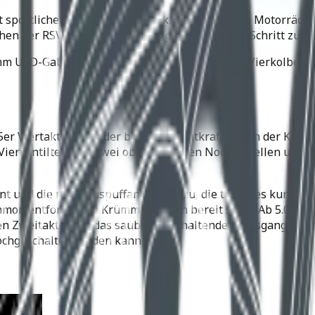
it sportlicher, erwachsener Optik, begeistern die Motorräder
n der RSV4R übertragen und gleichzeitig der Schritt zum V
 mm USD-Gabel, 300 mm Bremsscheibe vorn mit Vierkolben
25er Viertaktmotors, der bei den Leichtkrafträdern der Kon
t Vierventiltechnik, zwei obenliegenden Nockenwellen und 
und die neue Auspuffanlage hinzu, die trotz des kurzen 
momentfördernde Krümmerlängen bereit stellt. Ab 5.000 U/
zen Zweitakter. Für das sauber zu schaltende Sechsganggetri
ochgeschaltet werden kann.