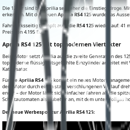
Die 125er sind bei Aprilia seit jeher die Einstiegsdroge. M
erkennen. Mit der neuen
Aprilia RS4 125
wurde das Aussehe
Fahrwerksseitig trumpft auch die
RS4 125
wieder auf: 41
Preis von 4.195 Euro.
Aprilia RS4 125 mit topmodernen Viertakter
Beim Motor setzt Aprilia auf die zweite Generation des 1
topmoderne flüssigkeitsgekühlte Einzylinder arbeitet mi
Katalysator.
Für die
Aprilia RS4
125 kommt ein neues Motormanagement 
dem Motor durch einen stark verschlungenen Verlauf dreh
endet – der Motor lässt sich einfacher fahren als die spit
Schaltautomaten als Zubehör an, mit dem unter Vollgas h
Der neue Werbespot zur Aprilia RS4 125: