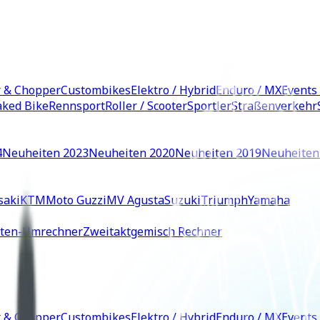
r & Chopper
Custombikes
Elektro / Hybrid
Enduro / MX
Events
ked Bike
Rennsport
Roller / Scooter
Sportler
Straßenverkehr
4
Neuheiten 2023
Neuheiten 2020
Neuheiten 2019
Neuheiten
saki
KTM
Moto Guzzi
MV Agusta
Suzuki
Triumph
Yamaha
iten-Umrechner
Zweitaktgemisch Rechner
r & Chopper
Custombikes
Elektro / Hybrid
Enduro / MX
Events