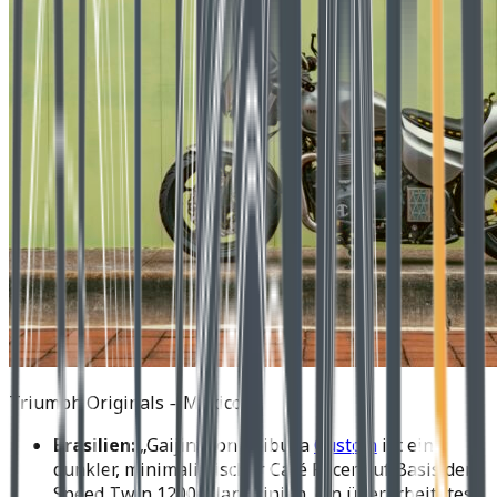
Triumph Originals – Mexico
Brasilien:
„Gaijin“ von Shibuya
Custom
ist ein
dunkler, minimalistischer Café Racer auf Basis der
Speed Twin 1200. Klare Linien, ein überarbeitetes