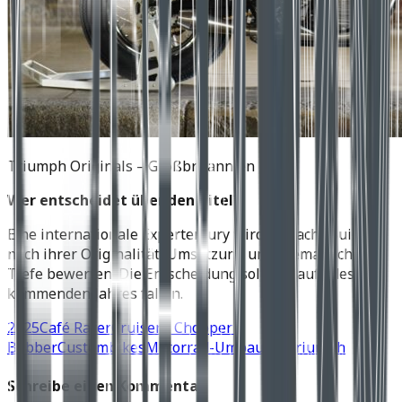
Triumph Originals – Großbritannien
Wer entscheidet über den Titel?
Eine internationale Expertenjury wird alle acht Builds
nach ihrer Originalität, Umsetzung und thematischen
Tiefe bewerten. Die Entscheidung soll im Laufe des
kommenden Jahres fallen.
2025
Café Racer
Cruiser / Chopper /
Bobber
Custombikes
Motorrad-Umbauten
Triumph
Schreibe einen Kommentar