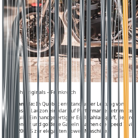
Triumph Originals – Frankreich
Kanada:
In Québec entstand unter Leitung von
Pascal Lauzon ein klar auf Performance getrimmter
Build. Ein handgefertigter Edelstahlauspuff, tiefere
Lenker und goldene Gabeln machen die Speed Twin
1200 RS zur eleganten Power-Maschine.