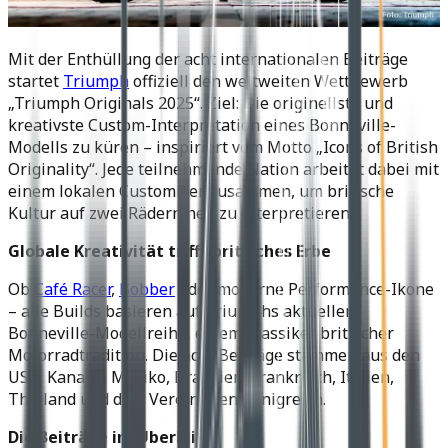
Mit der Enthüllung der acht internationalen Beiträge
startet
Triumph
offiziell den weltweiten Wettbewerb
„Triumph Originals 2025“. Ziel: Die originellste und
kreativste Custom-Interpretation eines Bonneville-
Modells zu küren – inspiriert vom Motto „Icons of British
Originality“. Jede teilnehmende Nation arbeitet dabei mit
einem lokalen Customizer zusammen, um britische
Kultur auf zwei Rädern neu zu interpretieren.
Globale Kreativität trifft britisches Erbe
Ob
Café Racer
,
Bobber
oder moderne Performance-Ikone
– alle Builds basieren auf Triumphs aktueller
Bonneville-Modellreihe, einem Klassiker britischer
Motorradtradition. Die acht Beiträge stammen aus den
USA, Kanada, Mexiko, Brasilien, Frankreich, Italien,
Thailand und dem Vereinigten Königreich.
Die Beiträge im Überblick