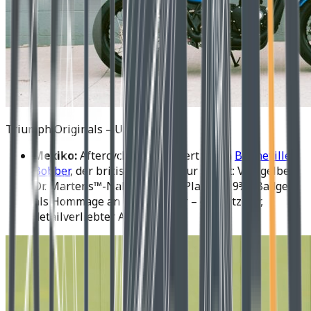
Triumph Originals – USA
Mexiko:
Aftercycles präsentiert einen
Bonneville
Bobber
, der britische Popkultur zitiert: Von gelber
Dr. Martens™-Naht bis zum „Platform 9¾“-Badge
als Hommage an Harry Potter – ein witziger,
detailverliebter Ansatz.