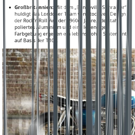
Großbritannien:
Mit dem „Bonneville Sunraiser“
huldigt das Londoner Team von Stockwell Design
der Rock’n’Roll-Ära der 1960er Jahre. Edelstahl,
poliertes Aluminium und eine lebendige
Farbgebung ergeben ein lebensfrohes Statement
auf Basis der T100.