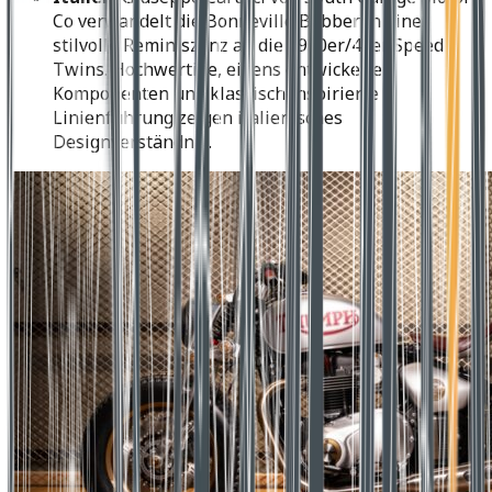
Co verwandelt die Bonneville Bobber in eine
stilvolle Reminiszenz an die 1930er/40er Speed
Twins. Hochwertige, eigens entwickelte
Komponenten und klassisch inspirierte
Linienführung zeigen italienisches
Designverständnis.