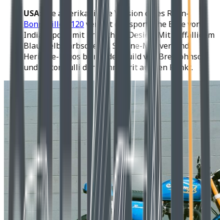
USA:
Die amerikanische Version eines Renn-
Bonneville T120
vereint das sportliche Erbe von
Indianapolis mit britischem Design. Mit auffälligem
Blau-Gelb-Farbschema, Skyline-Motiven und
Heritage-Logos bringt der Build von Bret Johnson
und Victor Tulli den Rennspirit auf den Punkt.