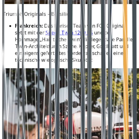
Triumph Originals – Brasilien
Frankreich:
Das Pariser Team von FCR Original
setzt mit der
Speed Twin 1200 RS
und der
Hommage „Hail to the Twin“ die legendäre Parallel-
Twin-Architektur in Szene. Kupfer, Goldblatt und
ein eigens gefertigtes Vorderrad schaffen eine
technische wie optische Skulptur.