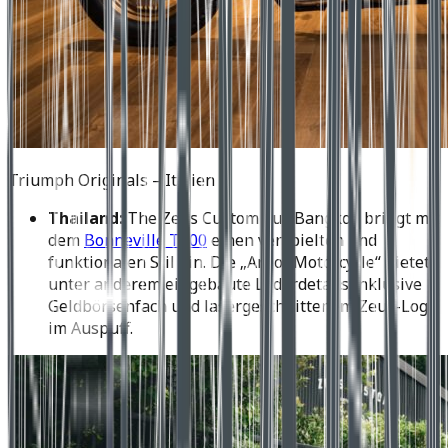
Triumph Originals – Italien
Thailand:
The Zeus Custom aus Bangkok bringt mit
dem
Bonneville T100
einen verspielten und
funktionalen Stil ein. Die „Art of Motorcycle“ bietet
unter anderem eingebaute Lederdetails inklusive
Geldbörsenfach und lasergeschnittenem Zeus-Logo
im Auspuff.