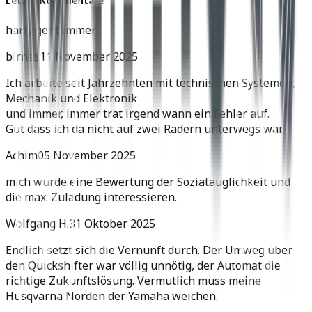
Letzte Kommentare
harly geht immer
birnes
11 November 2025
Ich arbeite seit Jahrzehnten mit technischen Systemen,
Mechanik und Elektronik
und immer, immer trat irgend wann ein Fehler auf.
Gut dass ich da nicht auf zwei Rädern unterwegs war.
Achim
05 November 2025
mich würde eine Bewertung der Soziatauglichkeit und
die max. Zuladung interessieren.
Wolfgang H.
31 Oktober 2025
Endlich setzt sich die Vernunft durch. Der Umweg über
den Quickshifter war völlig unnötig, der Automat die
richtige Zukunftslösung. Vermutlich muss meine
Husqvarna Norden der Yamaha weichen.