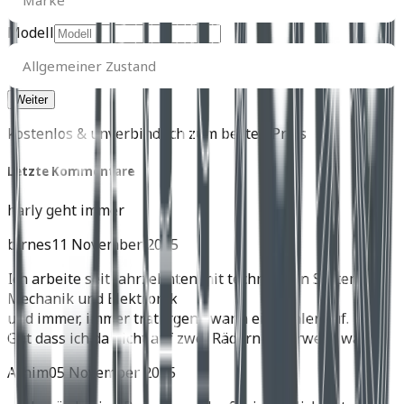
Marke
Modell
Allgemeiner
Zustand
Allgemeiner Zustand
kostenlos & unverbindlich zum besten Preis
Letzte Kommentare
harly geht immer
birnes
11 November 2025
Ich arbeite seit Jahrzehnten mit technischen Systemen,
Mechanik und Elektronik
und immer, immer trat irgend wann ein Fehler auf.
Gut dass ich da nicht auf zwei Rädern unterwegs war.
Achim
05 November 2025