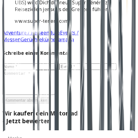
UBS) wird Dich die neue Super Ténéré zu
Reisezielen jenseits der Grenzen führen.
www.super-tenere.com
Adventure / Reiseenduro
Events /
Messen
Gerüchteküche
Yamaha
Schreibe einen Kommentar
Kommentar abschicken
Wir kaufen dein Motorrad
- Jetzt bewerten
Marke