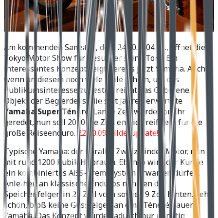
Am kommenden Samstag, dem 24.10. – 04.11., öffnet die
Tokyo Motor Show für Besucher seine Tore. Ein
interessantes Konzept zeigt bereits jetzt Yamaha. Auch
wenn an diesem noch viele Teile fehlen, um das
Publikumsinteresse zu testen reicht das Gebotene.
Objekt der Begierde ist die seit Jahren erwartete
Yamaha Super Ténéré
. Lange Zeit wurde von Ihr
geredet, nun soll 2010 die Zeit endlich reif sein für die
große Reiseenduro.
22.10.09 Bilderupdate!
Typische Yamaha: der Parallel Zweizylinder Motor, nun
mit rund 1200 Kubik Hubraum. Ebenso wird der Kunde
ein kombiniertes ABS-Bremssystem erwarten dürfen.
Anleihen an klassische Enduros nehmen die
Speichenfelgen in 21 Zoll vorn sowie 19 Zoll hinten. Sehr
schön, bloß keine Gussfelgen an eine Ténéré bauen
Yamaha. Das Konzept würde dadurch nur unnötig