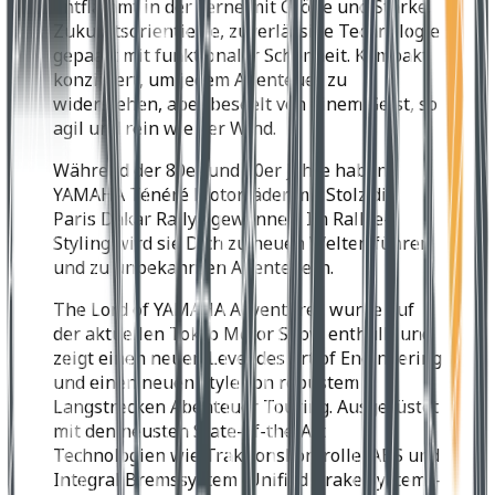
Entflammt in der Ferne mit Größe und Stärke.
Zukunftsorientierte, zuverlässige Technologie
gepaart mit funktionaler Schönheit. Kompakt
konzipiert, um jedem Abenteuer zu
widerstehen, aber beseelt von einem Geist, so
agil und rein wie der Wind.
Während der 80er und 90er Jahre haben
YAMAHA Ténéré Motorräder mit Stolz die
Paris Dakar Rallye gewonnen. Im Rallye-
Styling wird sie Dich zu neuen Welten führen
und zu unbekannten Abenteuern.
The Lord of YAMAHA Adventures wurde auf
der aktuellen Tokyo Motor Show enthüllt und
zeigt einen neuen Level des Art of Engineering
und einen neuen Style von robustem
Langstrecken Abenteuer Touring. Ausgerüstet
mit den neusten State-of-the-Art
Technologien wie Traktionskontrolle, ABS und
Integral Bremssystem (Unified Brake System –