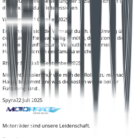
mich würde eine Bewertung der Soziatauglichkeit und
die max. Zuladung interessieren.
Wolfgang H.
31 Oktober 2025
Endlich setzt sich die Vernunft durch. Der Umweg über
den Quickshifter war völlig unnötig, der Automat die
richtige Zukunftslösung. Vermutlich muss meine
Husqvarna Norden der Yamaha weichen.
Rhyner Martin
11 September 2025
Mich interessiert nur wie man den Roller zu mir nach
Hause bekommt und was die kosten würde bei dir
Fünzirung sind .
Spyra
22 Juli 2025
Motorräder sind unsere Leidenschaft.