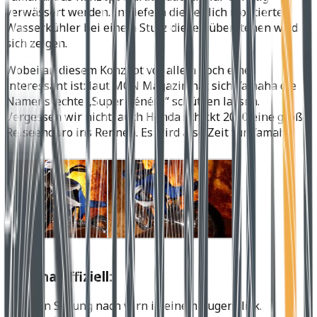
verwässert werden. Inwiefern die seitlich montierten
Wasserkühler bei einem Sturz diesen überstehen wird
sich zeigen.
Wobei an diesem Konzept vor allem noch eines
interessant ist: laut MCN Magazin hat sich Yamaha die
Namensrechte „Super Ténéré“ schützen lassen.
Vergessen wir nicht, auch Honda schickt 2010 eine große
Reiseenduro ins Rennen. Es wird also Zeit für Yamaha!
Yamaha offiziell:
Ein Sprung nach vorn in einem Augenblick.