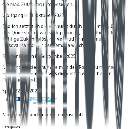
die max. Zuladung interessieren.
Wolfgang H.
31 Oktober 2025
Endlich setzt sich die Vernunft durch. Der Umweg über
den Quickshifter war völlig unnötig, der Automat die
richtige Zukunftslösung. Vermutlich muss meine
Husqvarna Norden der Yamaha weichen.
Rhyner Martin
11 September 2025
Mich interessiert nur wie man den Roller zu mir nach
Hause bekommt und was die kosten würde bei dir
Fünzirung sind .
Spyra
22 Juli 2025
Motorräder sind unsere Leidenschaft.
Categories