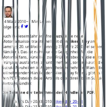
14 März 2010
~1 Min Lesen
Folge uns:
Auch in diesem Jahr eröffnet
Suzuki
die neue
Motorradsaison traditionell mit dem
Biker’s Day
am
Samstag, 20. und/oder Sonntag 21. März 2010 bei seinen
Händlern. Das ist nicht nur die Gelegenheit für die
Motorradfans, pünktlich zum Frühlingsbeginn die ersten
Frühjahrsausfahrten zu unternehmen, sondern auch die
Suzuki-Neuheiten in Augenschein zu nehmen. Wann die
teilnehmenden Händler den Biker’s Day feiern, gibt es in
den PDF Dateien dieses Artikels oder direkt beim Suzuki-
Vertragshändler.
Die Termine der teilnehmenden Händler als PDF:
Biker’s Day 20.03.2010:
bikersday_20-03
Biker’s Day 21.03.2010:
bikersday_21_03