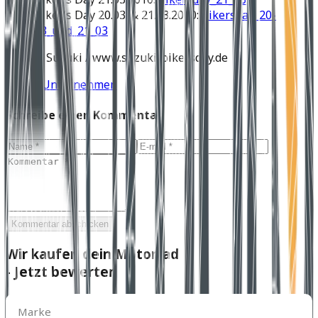
Biker’s Day 20.03. & 21.03.2010:
bikersday_20-
03_und_21_03
Quelle: Suzuki / www.suzuki-bikersday.de
Suzuki
Unternehmen
Schreibe einen Kommentar
Kommentar abschicken
Wir kaufen dein Motorrad
- Jetzt bewerten
Marke
Marke