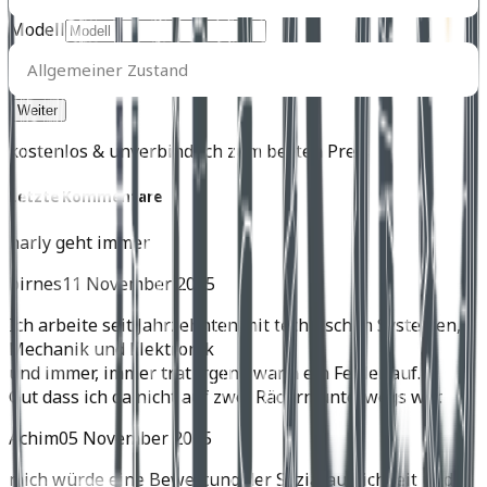
Modell
Allgemeiner
Zustand
Allgemeiner Zustand
kostenlos & unverbindlich zum besten Preis
Letzte Kommentare
harly geht immer
birnes
11 November 2025
Ich arbeite seit Jahrzehnten mit technischen Systemen,
Mechanik und Elektronik
und immer, immer trat irgend wann ein Fehler auf.
Gut dass ich da nicht auf zwei Rädern unterwegs war.
Achim
05 November 2025
mich würde eine Bewertung der Soziatauglichkeit und