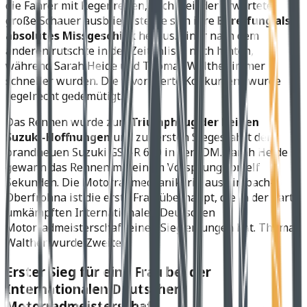
die Fahrer mit Regenreifen, doch weil der erwartete
große Schauer ausblieb, stellte sich ihre
Bereifung als
absolutes Missgeschick
heraus. Einer nach dem
anderen rutschte in der Zeitenliste nach hinten,
während Sarah Heide und Thomas Walther immer
schneller wurden. Die favorisierte Konkurrenz wurde
regelrecht gedemütigt.
Das Rennen wurde zum
Triumphzug der beiden
Suzuki-Hoffnungen
und zur ersten Siegesfahrt der
brandneuen Suzuki GSX-R 600 in der IDM. Sarah Heide
gewann das Rennen mit einem Vorsprung von elf
Sekunden. Die Motorradmechanikerin aus Limbach-
Oberfrohna ist die erste Frau überhaupt, die in der hart
umkämpften Internationalen Deutschen
Motorradmeisterschaft einen Sieg errungen hat. Thomas
Walther wurde Zweiter.
Erster Sieg für eine Frau bei der
Internationalen Deutschen
Motorradmeisterschaft