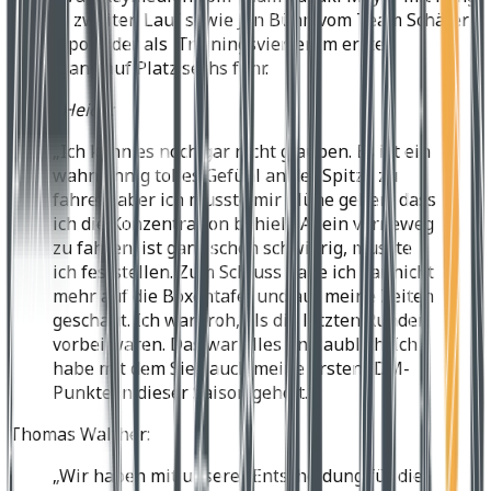
fünf im zweiten Lauf sowie Jan Bühn vom Team Schäfer
Motorsport, der als Trainingsvierter im ersten
Durchgang auf Platz sechs fuhr.
Sarah Heide:
„Ich kann es noch gar nicht glauben. Es ist ein
wahnsinnig tolles Gefühl an der Spitze zu
fahren, aber ich musste mir Mühe geben, dass
ich die Konzentration behielt. Allein vorneweg
zu fahren, ist ganz schön schwierig, musste
ich feststellen. Zum Schluss habe ich gar nicht
mehr auf die Boxentafel und auf meine Zeiten
geschaut. Ich war froh, als die letzten Runden
vorbei waren. Das war alles unglaublich. Ich
habe mit dem Sieg auch meine ersten IDM-
Punkte in dieser Saison geholt.“
Thomas Walther:
„Wir haben mit unserer Entscheidung für die