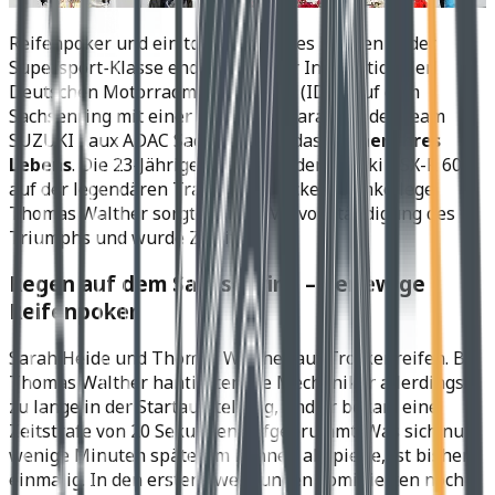
Reifenpoker und ein total verrücktes Rennen in der
Supersport-Klasse endeten bei der Internationalen
Deutschen Motorradmeisterschaft (IDM) auf dem
Sachsenring mit einer Sensation. Sarah Heide (Team
SUZUKI Laux ADAC Sachsen) fuhr das
Rennen ihres
Lebens
. Die 23-Jährige siegte mit der Suzuki GSX-R 600
auf der legendären Traditionsstrecke. Teamkollege
Thomas Walther sorgte für die Vervollständigung des
Triumphs und wurde Zweiter.
Regen auf dem Sachsenring – der ewige
Reifenpoker
Sarah Heide und Thomas Walther auf Trockenreifen. Bei
Thomas Walther hantierten die Mechaniker allerdings
zu lange in der Startaufstellung, und er bekam eine
Zeitstrafe von 20 Sekunden aufgebrummt. Was sich nur
wenige Minuten später im Rennen abspielte, ist bisher
einmalig. In den ersten zwei Runden dominierten noch