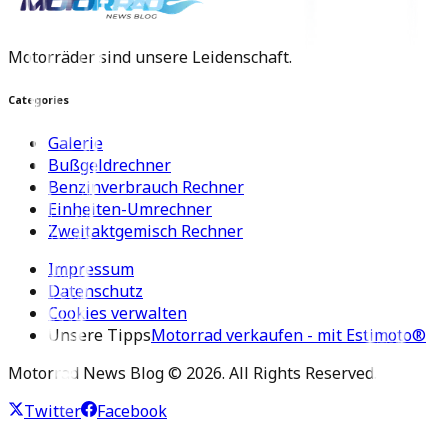
Motorräder sind unsere Leidenschaft.
Categories
Galerie
Bußgeldrechner
Benzinverbrauch Rechner
Einheiten-Umrechner
Zweitaktgemisch Rechner
Impressum
Datenschutz
Cookies verwalten
Unsere Tipps
Motorrad verkaufen - mit Estimoto®
Motorrad News Blog ©
2026
. All Rights Reserved.
Twitter
Facebook