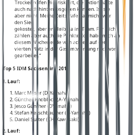
Trockenreifen viel riskiert, die Aktion hätte
auch nach hinten losgehen können. Ist sie
aber nicht. Meine Zeitstrafe hat mich zwar
den Sieg
gekostet, aber er bleibt ja im Team. Für mich
zählen aber auch die Punkte. Ich habe mich an
diesem Wochenende vom achten auf den
vierten Platz in der Gesamtwertung nach vorn
gearbeitet.“
Top 5 IDM Sachsenring 2011
1. Lauf:
Marc Moser (D-Yamaha)
Günther Knobloch (A-Yamaha)
Jesco Günther (DYamaha)
Stefan Kerschbaumer (A-Yamaha)
Daniel Sutter (CH-Kawasaki)
2. Lauf: