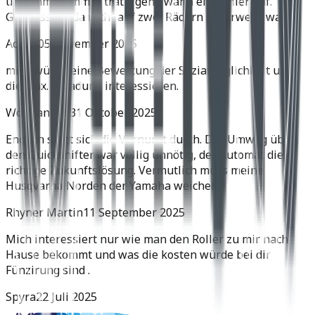
und immer, immer trat irgend wann ein Fehler auf.
Gut dass ich da nicht auf zwei Rädern unterwegs war.
Achim
05 November 2025
mich würde eine Bewertung der Soziatauglichkeit und
die max. Zuladung interessieren.
Wolfgang H.
31 Oktober 2025
Endlich setzt sich die Vernunft durch. Der Umweg über
den Quickshifter war völlig unnötig, der Automat die
richtige Zukunftslösung. Vermutlich muss meine
Husqvarna Norden der Yamaha weichen.
Rhyner Martin
11 September 2025
Mich interessiert nur wie man den Roller zu mir nach
Hause bekommt und was die kosten würde bei dir
Fünzirung sind .
Spyra
22 Juli 2025