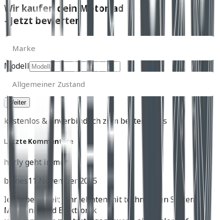
Wir kaufen dein Motorrad
- Jetzt bewerten
Marke
Marke
Modell
Allgemeiner
Zustand
Allgemeiner Zustand
kostenlos & unverbindlich zum besten Preis
Letzte Kommentare
harly geht immer
birnes
11 November 2025
Ich arbeite seit Jahrzehnten mit technischen Systemen,
Mechanik und Elektronik