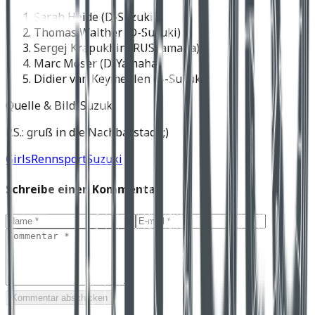
Sarah Heide (D-Suzuki)
Thomas Walther (D-Suzuki)
Sergej Krapukhin (RUSYamaha)
Marc Moser (D-Yamaha)
Didier van Keymeulen (B-Suzuki)
Quelle & Bild: Suzuki
P.S.: gruß in die Nachbarstadt ;)
Girls
Rennsport
Suzuki
Schreibe einen Kommentar
Kommentar abschicken