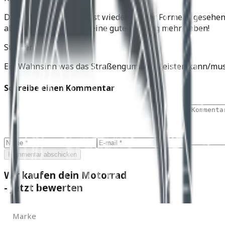
Das hat man gestern erst wieder bei der Formel 1 gesehen
abgefahrenen Reifen keine gute Haftung mehr haben!
Sterner
Ein Wahnsinn was das Straßengummi so leisten kann/muss.
Schreibe einen Kommentar
Kommentar abschicken
Wir kaufen dein Motorrad
- Jetzt bewerten
Marke
Marke