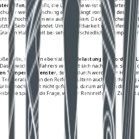
terreifen
, das heißt, die Lauffläche weist eine härtere R
chulter welche Mischung erhält, hängt vom Profil des Rennk
icht so hoch werden wie auf der linken. Da die weichere
Rei
utzten Seite verwendet. Um die Haltbarkeit der Reifen auf d
rad an Haltbarkeit bei sehr unterschiedlichen Temperatur
roße Rolle, sondern ebenfalls die
Belastung der vorderen 
as Gewicht des Fahrers verlagert sich nach vorne, sodass d
en Temperaturfenster
, denn dadurch werden ein Höchstm
Temperaturen an den Reifenschultern auch die Erhitzung a
ürlich noch längst nicht gefunden, darum arbeiten die Ent
leibt die spannende Frage, wie der Rennreifen der Zukunft