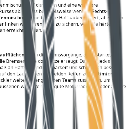
eifenmischung auf der einen und eine weichere
urses ab. Gibt es beispielsweise weniger Rechts- als
fenmischung
eine bessere Haltbarkeit liefert, aber eben
er linken wärmeren Seite zu sichern, wird die härtere
en erreicht werden.
Laufflächen
durch die Bremsvorgänge, denn starkes
ie Bremsenergie dort Hitze erzeugt. Das Ziel jedes
aß an Haftung und Haltbarkeit und schließlich bessere
uf den Laufflächen der beiden Reifen zur
Optimierung
wickler weiterhin eng mit den Teams zusammen, um die
 aussehen wird. Wenn Sie gute Motorradreifen oder andere