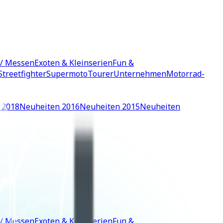
 / Messen
Exoten & Kleinserien
Fun &
Streetfighter
Supermoto
Tourer
Unternehmen
Motorrad-
 2018
Neuheiten 2016
Neuheiten 2015
Neuheiten
 / Messen
Exoten & Kleinserien
Fun &