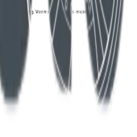
e Zukunftslösung. Vermutlich muss meine Husqvarna
d .