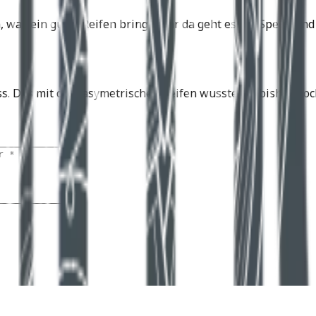
, was ein guter Reifen bringt. Klar da geht es um Speed un
 Das mit dem asymetrischen Reifen wusste ich bisher noch 