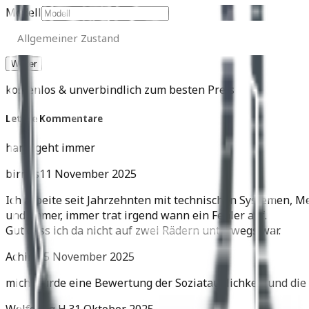
Modell
Allgemeiner
Zustand
Allgemeiner Zustand
kostenlos & unverbindlich zum besten Preis
Letzte Kommentare
harly geht immer
birnes
11 November 2025
Ich arbeite seit Jahrzehnten mit technischen Systemen, M
und immer, immer trat irgend wann ein Fehler auf.
Gut dass ich da nicht auf zwei Rädern unterwegs war.
Achim
05 November 2025
mich würde eine Bewertung der Soziatauglichkeit und die 