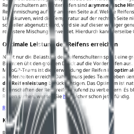
Reifenschultern am Hinterreifen sind
asymmetrische Hin
Reifenmischung auf der anderen Seite auf. Welche Reifens
Linkskurven, wird die Temperatur auf der rechten Seite n
schneller abgenutzt wird, wird sie auf dieser weniger gen
robustere Mischung verwendet. Hierdurch kann derselbe G
Optimale Leistung des Reifens erreichen
Nicht nur die Belastung der Reifenschultern spielt eine g
Bremsen übt den größten Druck auf die Vorderreifen aus. D
MotoGP-Teams ist die Verwendung der Reifen im
optimal
Rundenzeiten erreicht. Daher muss jedes Team neben den 
der Reifenleistung
berücksichtigen. Das Optimum ist nat
Eigenschaften der Rennreifen laufend zu verbessern. Es b
Reifen suchen, werden Sie
hier
sicher schon jetzt fündig.
Rennsport
Kommentare
Reifen einlagern