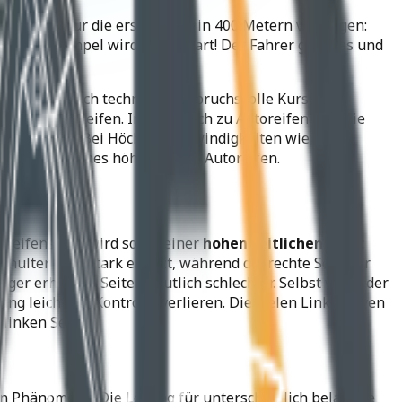
ck und hat nur die erste Kurve in 400 Metern vor Augen:
ich, die Ampel wird grün, Start! Der Fahrer gibt Gas und
ifung sind solch technisch anspruchsvolle Kurse zu
gen an die Reifen. Im Vergleich zu Autoreifen sind die
Kreditkarte. Bei Höchstgeschwindigkeiten wie in der
m ein Vielfaches höher als bei Autoreifen.
erreifens und wird somit einer
hohen seitlichen Kraft
hulter wird stark erhitzt, während die rechte Schulter
ger erhitzten Seiten deutlich schlechter. Selbst wenn der
g leicht die Kontrolle verlieren. Die vielen Linkskurven
linken Seite.
en Phänomene. Die Lösung für unterschiedlich belastete