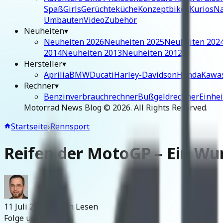
Spaß
Girls
Gerüchteküche
Konzeptbikes
Kurios
Na
Umbauten
Video
Zubehör
Neuheiten
▾
Neuheiten 2026
Neuheiten 2025
Neuheiten 202
2014
Neuheiten 2013
Neuheiten 2012
Hersteller
▾
Aprilia
BMW
Ducati
Harley-Davidson
Honda
Kawa
Rechner
▾
Benzinverbrauchrechner
Bußgeldrechner
Einhe
Motorrad News Blog ©
2026
. All Rights Reserved.
Startseite
›
Rennsport
Reifen der MotoGP – Ein Wu
11 Juli 2012
~4 Min Lesen
Folge uns: