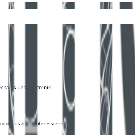
echanik und Elektronik
max. Zuladung interessieren.