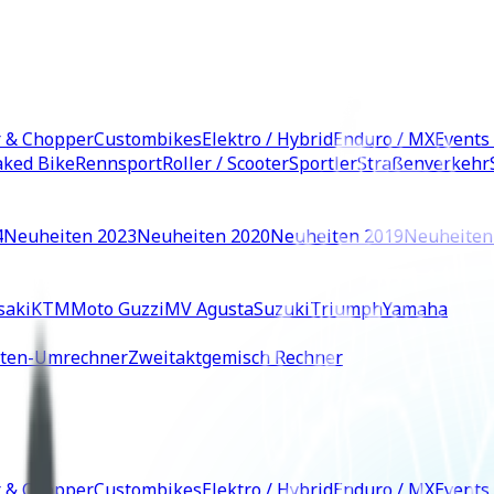
r & Chopper
Custombikes
Elektro / Hybrid
Enduro / MX
Events
ked Bike
Rennsport
Roller / Scooter
Sportler
Straßenverkehr
4
Neuheiten 2023
Neuheiten 2020
Neuheiten 2019
Neuheiten
saki
KTM
Moto Guzzi
MV Agusta
Suzuki
Triumph
Yamaha
iten-Umrechner
Zweitaktgemisch Rechner
r & Chopper
Custombikes
Elektro / Hybrid
Enduro / MX
Events