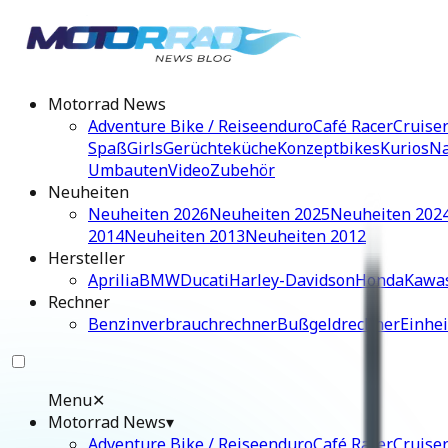
Motorrad News
Adventure Bike / Reiseenduro
Café Racer
Cruise
Spaß
Girls
Gerüchteküche
Konzeptbikes
Kurios
Na
Umbauten
Video
Zubehör
Neuheiten
Neuheiten 2026
Neuheiten 2025
Neuheiten 202
2014
Neuheiten 2013
Neuheiten 2012
Hersteller
Aprilia
BMW
Ducati
Harley-Davidson
Honda
Kawa
Rechner
Benzinverbrauchrechner
Bußgeldrechner
Einhe
Menu
✕
Motorrad News
▾
Adventure Bike / Reiseenduro
Café Racer
Cruise