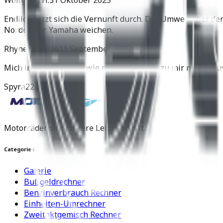
Wolfgang H.
31 Oktober 2025
Endlich setzt sich die Vernunft durch. Der Umweg über de
Norden der Yamaha weichen.
Rhyner Martin
11 September 2025
Mich interessiert nur wie man den Roller zu mir nach Hau
Spyra
22 Juli 2025
Motorräder sind unsere Leidenschaft.
Categories
Galerie
Bußgeldrechner
Benzinverbrauch Rechner
Einheiten-Umrechner
Zweitaktgemisch Rechner