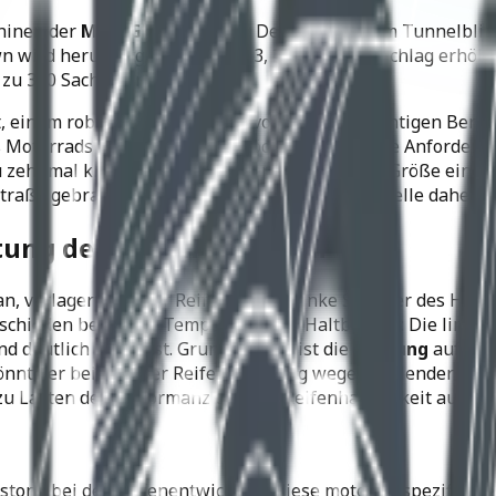
chinen der
MotoGP-Rennserie
: Der Fahrer ist im Tunnelbli
rd heruntergezählt – 5, 4, 3, 2, 1. Der Pulsschlag erhöht s
s zu 350 Sachen entlang.
ät, einem robusten Gefährt und vor allem der richtigen Bere
Motorradsports stellt dabei höchste qualitative Anforderun
 zehnmal kleiner – sie umfassen ungefähr die Größe einer 
Straße gebrachte Leistung, relativ zur Kontaktstelle daher u
tung der Reifenschultern
, verlagert sich der Reifen auf die linke Schulter des Hint
chieden bezüglich Temperatur und Haltbarkeit: Die linke Sc
 deutlich kälter ist. Grundsätzlich ist die
Haftung
auf weni
nnte er bei gleicher Reifenmischung wegen fehlender Haftun
 Lasten der Performanz und der Reifenhaltbarkeit auf der 
estone bei der Reifenentwicklung diese motorradspezifisch