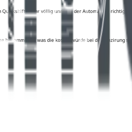
n Quickshifter war völlig unnötig, der Automat die richtig
se bekommt und was die kosten würde bei dir Fünzirung sin