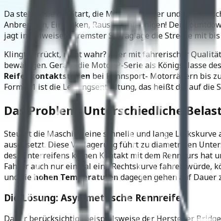
Da stehen sie am Start, die Motorradfahrer und ihre Mas
Anbremsen, Einlenken, Rausbeschleunigen! Der Countdown wi
jagt in teilweise extremster Schräglage die Strecke mit bi
Klingt verrückt, nicht wahr? Aber mit fahrerischer Qualit
bewältigen. Gerade die MotoGP-Serie als Königsklasse des 
Reifenkontaktstellen
bei Rennsport- Motorrädern bis zu
Formel 1 ist die Leitungsentfaltung, das heißt die auf die 
Das Problem: Unterschiedliche Belas
Steuert die Maschine eine schnelle und lange Linkskurve an
ausgesetzt. Diese Verlagerung führt zu diametralen Unters
des Hinterreifens keinen Kontakt mit dem Rennkurs hat und
Fahrer auch nur einmal eine Rechtskurve fahren würde, kö
und die
hohen Temperaturen
dagegen gehen auf Dauer zu
Die Lösung: Asymmetrische Rennreifen
Daher berücksichtigt beispielsweise der Hersteller Bridg