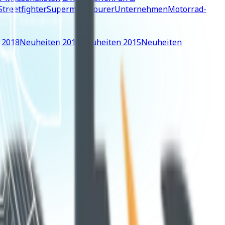
Streetfighter
Supermoto
Tourer
Unternehmen
Motorrad-
 2018
Neuheiten 2016
Neuheiten 2015
Neuheiten