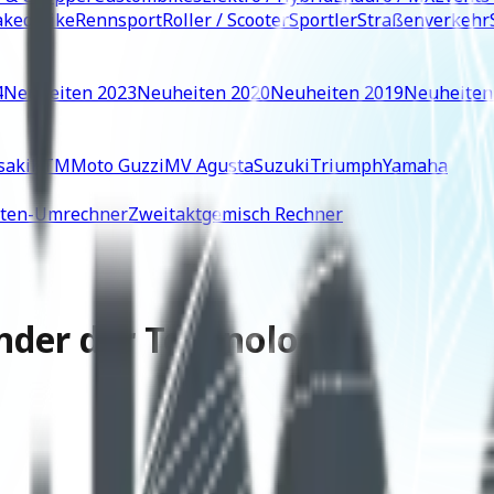
ked Bike
Rennsport
Roller / Scooter
Sportler
Straßenverkehr
4
Neuheiten 2023
Neuheiten 2020
Neuheiten 2019
Neuheiten
saki
KTM
Moto Guzzi
MV Agusta
Suzuki
Triumph
Yamaha
iten-Umrechner
Zweitaktgemisch Rechner
nder der Technologie