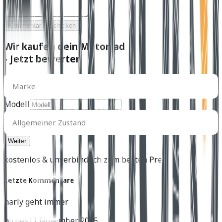
Kommentar abschicken
Wir kaufen dein Motorrad
- Jetzt bewerten
Marke
Marke
Modell
Allgemeiner
Zustand
Allgemeiner Zustand
kostenlos & unverbindlich zum besten Preis
Letzte Kommentare
harly geht immer
birnes
11 November 2025