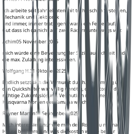
Ich arbeite seit Jahrzehnten mit technischen Systemen,
Mechanik und Elektronik
und immer, immer trat irgend wann ein Fehler auf.
Gut dass ich da nicht auf zwei Rädern unterwegs war.
Achim
05 November 2025
mich würde eine Bewertung der Soziatauglichkeit und
die max. Zuladung interessieren.
Wolfgang H.
31 Oktober 2025
Endlich setzt sich die Vernunft durch. Der Umweg über
den Quickshifter war völlig unnötig, der Automat die
richtige Zukunftslösung. Vermutlich muss meine
Husqvarna Norden der Yamaha weichen.
Rhyner Martin
11 September 2025
Mich interessiert nur wie man den Roller zu mir nach
Hause bekommt und was die kosten würde bei dir