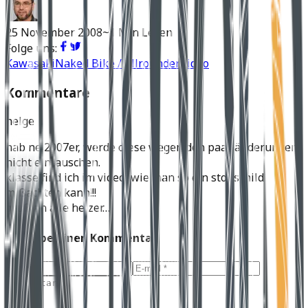
25 November 2008
~1 Min Lesen
Folge uns:
Kawasaki
Naked Bike / Allrounder
Video
Kommentare
helge
hab ne 2007er, werde diese wegen den paar änderungen
nicht eintauschen.
klasse find ich im video, wie man so ein stopschild
mißachten kann!!!
gruß an alle heizer…
Schreibe einen Kommentar