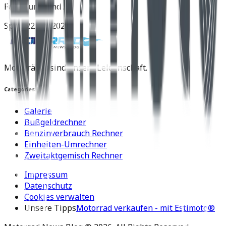
Fünzirung sind .
Spyra
22 Juli 2025
Motorräder sind unsere Leidenschaft.
Categories
Galerie
Bußgeldrechner
Benzinverbrauch Rechner
Einheiten-Umrechner
Zweitaktgemisch Rechner
Impressum
Datenschutz
Cookies verwalten
Unsere Tipps
Motorrad verkaufen - mit Estimoto®