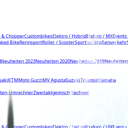
r & Chopper
Custombikes
Elektro / Hybrid
Enduro / MX
Events
ked Bike
Rennsport
Roller / Scooter
Sportler
Straßenverkehr
4
Neuheiten 2023
Neuheiten 2020
Neuheiten 2019
Neuheiten
saki
KTM
Moto Guzzi
MV Agusta
Suzuki
Triumph
Yamaha
iten-Umrechner
Zweitaktgemisch Rechner
r & Chopper
Custombikes
Elektro / Hybrid
Enduro / MX
Events