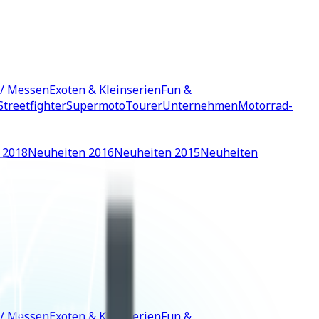
 / Messen
Exoten & Kleinserien
Fun &
Streetfighter
Supermoto
Tourer
Unternehmen
Motorrad-
 2018
Neuheiten 2016
Neuheiten 2015
Neuheiten
 / Messen
Exoten & Kleinserien
Fun &