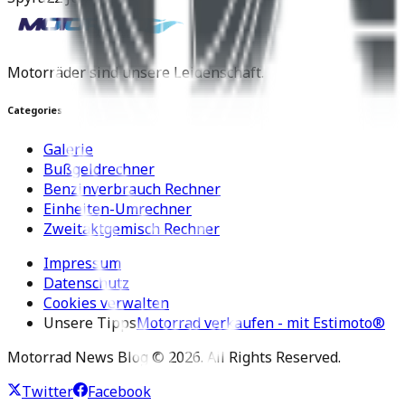
Motorräder sind unsere Leidenschaft.
Categories
Galerie
Bußgeldrechner
Benzinverbrauch Rechner
Einheiten-Umrechner
Zweitaktgemisch Rechner
Impressum
Datenschutz
Cookies verwalten
Unsere Tipps
Motorrad verkaufen - mit Estimoto®
Motorrad News Blog ©
2026
. All Rights Reserved.
Twitter
Facebook