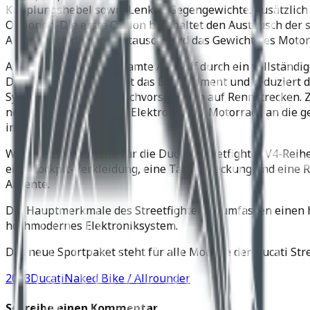
Kupplungshebel sowie Lenker-Gegengewichte. Zusätzlich si
Optionen. Die erste Option beinhaltet den Austausch de
Allein durch diesen Austausch wird das Gewicht des Motor
Alternativ kann der gesamte Auspuff durch ein vollständi
Drehzahlbereich, erhöht das Drehmoment und reduziert da
System auch die Geräuschvorschriften auf Rennstrecken. Z
neues Mapping, um die Elektronik des Motorrads an die ge
im Paket enthalten.
Weitere Zubehörteile für die Ducati Streetfighter V4-Rei
eine Cockpit-Verkleidung, eine Tankabdeckung und eine Ri
Akzente.
Die Hauptmerkmale des Streetfighter V4 umfassen einen h
hochmodernes Elektroniksystem.
Das neue Sportpaket steht für alle Modelle der Ducati Stre
2023
Ducati
Naked Bike / Allrounder
Schreibe einen Kommentar