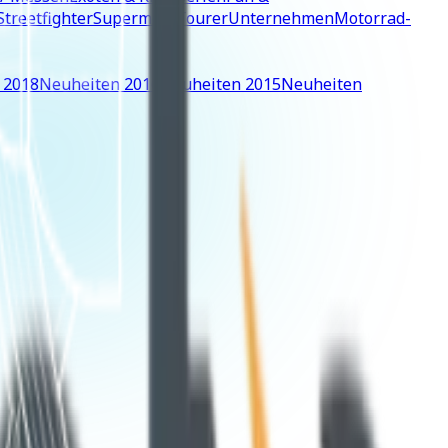
Streetfighter
Supermoto
Tourer
Unternehmen
Motorrad-
 2018
Neuheiten 2016
Neuheiten 2015
Neuheiten