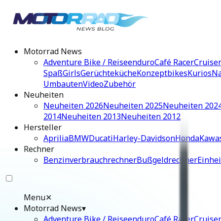
Motorrad News
Adventure Bike / Reiseenduro
Café Racer
Cruise
Spaß
Girls
Gerüchteküche
Konzeptbikes
Kurios
Na
Umbauten
Video
Zubehör
Neuheiten
Neuheiten 2026
Neuheiten 2025
Neuheiten 202
2014
Neuheiten 2013
Neuheiten 2012
Hersteller
Aprilia
BMW
Ducati
Harley-Davidson
Honda
Kawa
Rechner
Benzinverbrauchrechner
Bußgeldrechner
Einhe
Menu
✕
Motorrad News
▾
Adventure Bike / Reiseenduro
Café Racer
Cruise