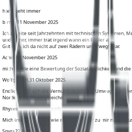
harly geht immer
birnes
11 November 2025
Ich arbeite seit Jahrzehnten mit technischen Systemen, M
und immer, immer trat irgend wann ein Fehler auf.
Gut dass ich da nicht auf zwei Rädern unterwegs war.
Achim
05 November 2025
mich würde eine Bewertung der Soziatauglichkeit und die 
Wolfgang H.
31 Oktober 2025
Endlich setzt sich die Vernunft durch. Der Umweg über de
Norden der Yamaha weichen.
Rhyner Martin
11 September 2025
Mich interessiert nur wie man den Roller zu mir nach Hau
Spyra
22 Juli 2025