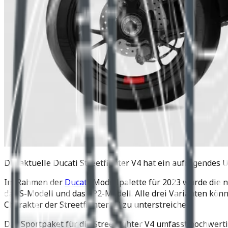
Die aktuelle Ducati Streetfighter V4 hat ein aufregendes 
Im Rahmen der
Ducati
-Modellpalette für 2023 wurde die n
das S-Modell und das SP2-Modell. Alle drei Varianten kön
Charakter der Streetfighter V4 zu unterstreichen.
Das Sportpaket für die Streetfighter V4 umfasst hochwer