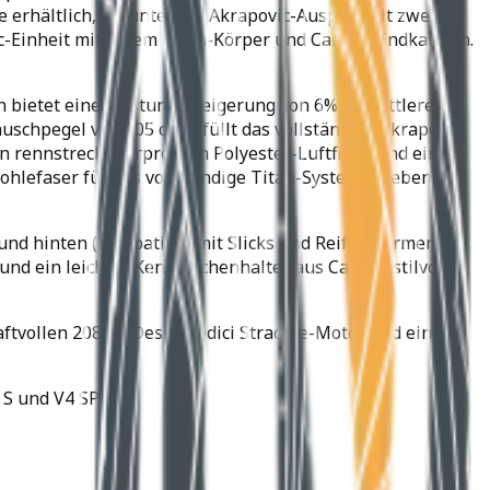
 erhältlich, darunter ein Akrapovic-Auspuff mit zwei
ic-Einheit mit einem Titan-Körper und Carbon-Endkappen.
n bietet eine Leistungssteigerung von 6% im mittleren
chpegel von 105 dB erfüllt das vollständige Akrapovic-
n rennstreckenerprobten Polyester-Luftfilter und ein
lefaser für das vollständige Titan-System ist ebenfalls
 und hinten (kompatibel mit Slicks und Reifenwärmern),
nd ein leichter Kennzeichenhalter aus Carbon stilvolle
aftvollen 208 PS Desmosedici Stradale-Motor und ein
 S und V4 SP2.