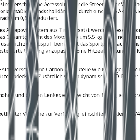
nd verschiedene Accessoires für die Streetfighter V4-Reihe
r serienmäßigen Endschalldämpfer durch eine neue Akrapov
rads um 0,8 kg reduziert.
ges Akrapovic-System aus Titan ersetzt werden. Diese Optio
s Gesamtgewicht des Motorrads um 5,5 kg. Mit einem Geräus
usätzlich zum Auspuff beinhaltet das Sportpaket auch eine
steigerte Leistung anzupassen. Eine Hitzeabdeckung aus Koh
he sind verschiedene Carbon-Anbauteile wie Kotflügel vorne
tzelabdeckung. Zusätzlich setzen dynamische LED-Blinker u
ohen und breiten Lenker, ein Gewicht von 178 kg, einen kr
etfighter V4-Reihe zur Verfügung, einschließlich der V4, V4