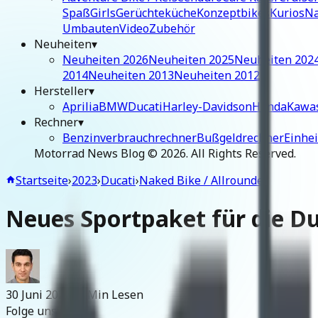
Spaß
Girls
Gerüchteküche
Konzeptbikes
Kurios
Na
Umbauten
Video
Zubehör
Neuheiten
▾
Neuheiten 2026
Neuheiten 2025
Neuheiten 202
2014
Neuheiten 2013
Neuheiten 2012
Hersteller
▾
Aprilia
BMW
Ducati
Harley-Davidson
Honda
Kawa
Rechner
▾
Benzinverbrauchrechner
Bußgeldrechner
Einhe
Motorrad News Blog ©
2026
. All Rights Reserved.
Startseite
›
2023
›
Ducati
›
Naked Bike / Allrounder
Neues Sportpaket für die Du
30 Juni 2023
~2 Min Lesen
Folge uns: