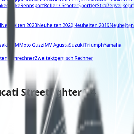
ked Bike
Rennsport
Roller / Scooter
Sportler
Straßenverkehr
4
Neuheiten 2023
Neuheiten 2020
Neuheiten 2019
Neuheiten
saki
KTM
Moto Guzzi
MV Agusta
Suzuki
Triumph
Yamaha
iten-Umrechner
Zweitaktgemisch Rechner
cati Streetfighter V4