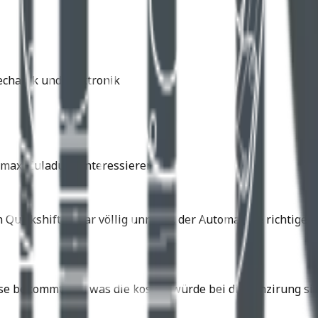
echanik und Elektronik
max. Zuladung interessieren.
n Quickshifter war völlig unnötig, der Automat die richtig
se bekommt und was die kosten würde bei dir Fünzirung sin