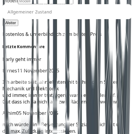
Modell
Allgemeiner
Zustand
Allgemeiner Zustand
kostenlos & unverbindlich zum besten Preis
Letzte Kommentare
harly geht immer
birnes
11 November 2025
Ich arbeite seit Jahrzehnten mit technischen Systemen,
Mechanik und Elektronik
und immer, immer trat irgend wann ein Fehler auf.
Gut dass ich da nicht auf zwei Rädern unterwegs war.
Achim
05 November 2025
mich würde eine Bewertung der Soziatauglichkeit und
die max. Zuladung interessieren.