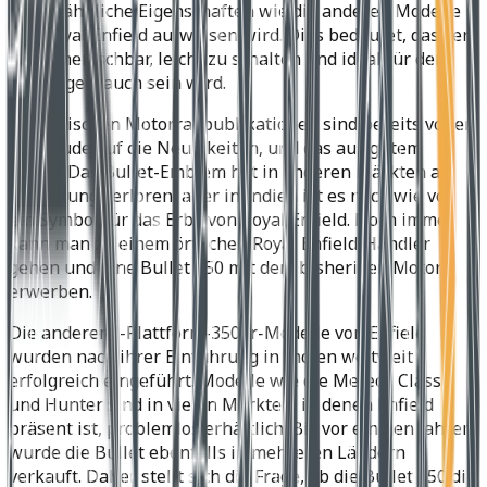
Motor ähnliche Eigenschaften wie die anderen Modelle
von Royal Enfield aufweisen wird. Dies bedeutet, dass er
gut beherrschbar, leicht zu schalten und ideal für den
Alltagsgebrauch sein wird.
Die indischen Motorradpublikationen sind bereits voller
Vorfreude auf die Neuigkeiten, und das aus gutem
Grund. Das Bullet-Emblem hat in anderen Märkten an
Bedeutung verloren, aber in Indien ist es nach wie vor
ein Symbol für das Erbe von Royal Enfield. Noch immer
kann man zu einem örtlichen Royal Enfield-Händler
gehen und eine Bullet 350 mit dem bisherigen Motor
erwerben.
Die anderen J-Plattform-350er-Modelle von Enfield
wurden nach ihrer Einführung in Indien weltweit
erfolgreich eingeführt. Modelle wie die Meteor, Classic
und Hunter sind in vielen Märkten, in denen Enfield
präsent ist, problemlos erhältlich. Bis vor einigen Jahren
wurde die Bullet ebenfalls in mehreren Ländern
verkauft. Daher stellt sich die Frage, ob die Bullet 350 die