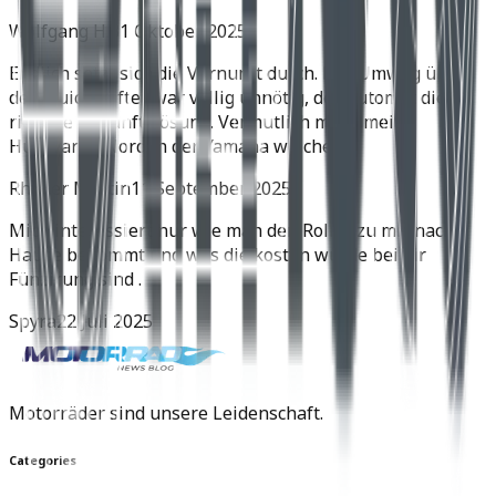
Wolfgang H.
31 Oktober 2025
Endlich setzt sich die Vernunft durch. Der Umweg über
den Quickshifter war völlig unnötig, der Automat die
richtige Zukunftslösung. Vermutlich muss meine
Husqvarna Norden der Yamaha weichen.
Rhyner Martin
11 September 2025
Mich interessiert nur wie man den Roller zu mir nach
Hause bekommt und was die kosten würde bei dir
Fünzirung sind .
Spyra
22 Juli 2025
Motorräder sind unsere Leidenschaft.
Categories