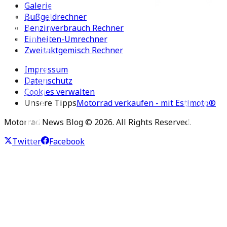
Galerie
Bußgeldrechner
Benzinverbrauch Rechner
Einheiten-Umrechner
Zweitaktgemisch Rechner
Impressum
Datenschutz
Cookies verwalten
Unsere Tipps
Motorrad verkaufen - mit Estimoto®
Motorrad News Blog ©
2026
. All Rights Reserved.
Twitter
Facebook