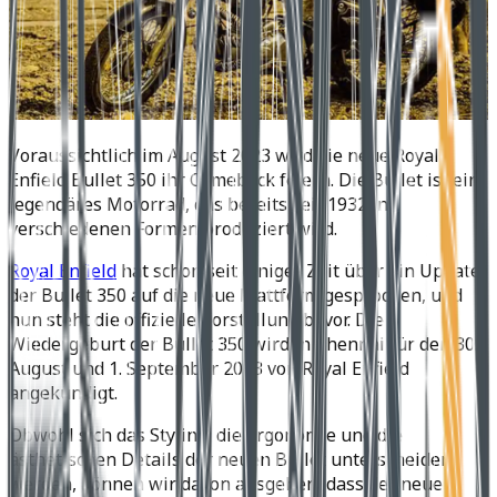
Voraussichtlich im August 2023 wird die neue Royal
Enfield Bullet 350 ihr Comeback feiern. Die Bullet ist ein
legendäres Motorrad, das bereits seit 1932 in
verschiedenen Formen produziert wird.
Royal Enfield
hat schon seit einiger Zeit über ein Update
der Bullet 350 auf die neue Plattform gesprochen, und
nun steht die offizielle Vorstellung bevor. Die
Wiedergeburt der Bullet 350 wird in Chennai für den 30.
August und 1. September 2023 von Royal Enfield
angekündigt.
Obwohl sich das Styling, die Ergonomie und die
ästhetischen Details der neuen Bullet unterscheiden
werden, können wir davon ausgehen, dass der neue