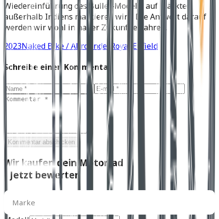
Wiedereinführung des Bullet-Modells auf Märkten
außerhalb Indiens markieren wird. Die Antwort darauf
werden wir wohl in naher Zukunft erfahren.
2023
Naked Bike / Allrounder
Royal Enfield
Schreibe einen Kommentar
Kommentar abschicken
Wir kaufen dein Motorrad
- Jetzt bewerten
Marke
Marke