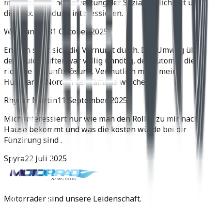
mich würde eine Bewertung der Soziatauglichkeit und
die max. Zuladung interessieren.
Wolfgang H.
31 Oktober 2025
Endlich setzt sich die Vernunft durch. Der Umweg über
den Quickshifter war völlig unnötig, der Automat die
richtige Zukunftslösung. Vermutlich muss meine
Husqvarna Norden der Yamaha weichen.
Rhyner Martin
11 September 2025
Mich interessiert nur wie man den Roller zu mir nach
Hause bekommt und was die kosten würde bei dir
Fünzirung sind .
Spyra
22 Juli 2025
Motorräder sind unsere Leidenschaft.