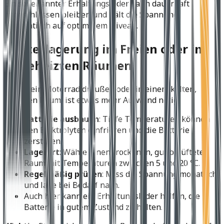
Ein sogenannter Erhaltungslader kann dauerhaft
angeschlossen bleiben und hält die Spannung
automatisch auf optimalem Niveau.
Winterlagerung im Freien oder in
ungeheizten Räumen
Steht dein Motorrad draußen oder in einem kalten,
feuchten Raum, ist etwas mehr Aufwand nötig:
Batterie ausbauen
: Tiefe Temperaturen können
den Elektrolyten einfrieren und die Batterie
zerstören.
Lagerort
: Wähle einen trockenen, gut belüfteten
Raum mit Temperaturen zwischen 5 und 20 °C.
Regelmäßig prüfen
: Miss die Spannung monatlich
und lade bei Bedarf nach.
Auch hier kann ein Erhaltungslader helfen, die
Batterie in gutem Zustand zu halten.