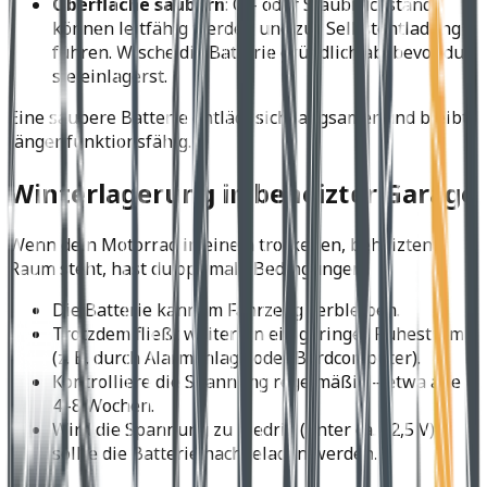
Oberfläche säubern
: Öl- oder Staubrückstände
können leitfähig werden und zur Selbstentladung
führen. Wische die Batterie gründlich ab, bevor du
sie einlagerst.
Eine saubere Batterie entlädt sich langsamer und bleibt
länger funktionsfähig.
Winterlagerung in beheizter Garage
Wenn dein Motorrad in einem trockenen, beheizten
Raum steht, hast du optimale Bedingungen:
Die Batterie kann im Fahrzeug verbleiben.
Trotzdem fließt weiterhin ein geringer Ruhestrom
(z. B. durch Alarmanlage oder Bordcomputer).
Kontrolliere die Spannung regelmäßig – etwa alle
4–8 Wochen.
Wird die Spannung zu niedrig (unter ca. 12,5 V),
sollte die Batterie nachgeladen werden.