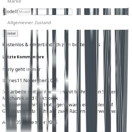
Marke
Modell
Allgemeiner
Zustand
Allgemeiner Zustand
kostenlos & unverbindlich zum besten Preis
Letzte Kommentare
harly geht immer
birnes
11 November 2025
Ich arbeite seit Jahrzehnten mit technischen Systemen,
Mechanik und Elektronik
und immer, immer trat irgend wann ein Fehler auf.
Gut dass ich da nicht auf zwei Rädern unterwegs war.
Achim
05 November 2025