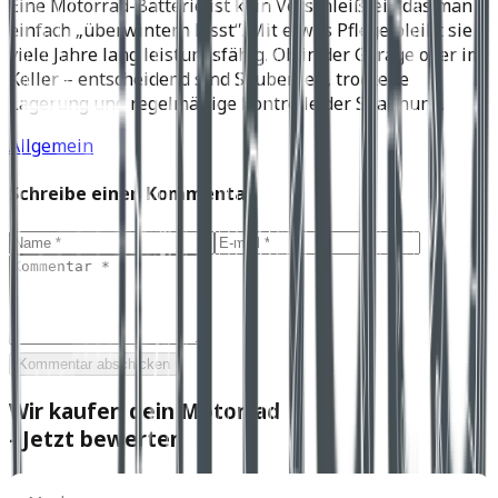
Eine Motorrad-Batterie ist kein Verschleißteil, das man
einfach „überwintern lässt“. Mit etwas Pflege bleibt sie
viele Jahre lang leistungsfähig. Ob in der Garage oder im
Keller – entscheidend sind Sauberkeit, trockene
Lagerung und regelmäßige Kontrolle der Spannung.
Allgemein
Schreibe einen Kommentar
Kommentar abschicken
Wir kaufen dein Motorrad
- Jetzt bewerten
Marke