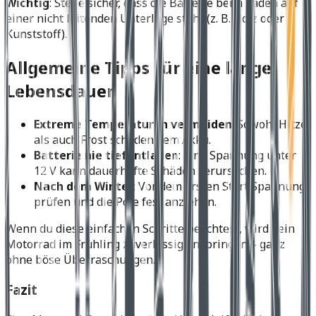
Wichtig
: Stelle sicher, dass die Batterie beim Laden auf
einer nicht leitenden Unterlage steht (z. B. Holz oder
Kunststoff).
Allgemeine Tipps für eine lange
Lebensdauer
Extreme Temperaturen vermeiden
: Sowohl Hitze
als auch Frost schaden dem Akku.
Batterie nie tiefentladen
: Eine Spannung unter
12 V kann dauerhafte Schäden verursachen.
Nach dem Winter
: Vor dem ersten Start Spannung
prüfen und die Pole fest anziehen.
Wenn du diese einfachen Schritte beachtest, wird dein
Motorrad im Frühling zuverlässig anspringen – ganz
ohne böse Überraschungen.
Fazit