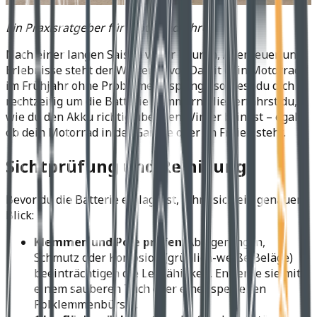
Ein Praxisratgeber für Motorradfahrer
Nach einer langen Saison voller Touren, Abenteuer und
Erlebnisse steht der Winter bevor. Damit dein Motorrad
im Frühjahr ohne Probleme anspringt, solltest du dich
rechtzeitig um die Batterie kümmern. Hier erfährst du,
wie du den Akku richtig über den Winter bringst – egal,
ob dein Motorrad in der Garage oder im Freien steht.
Sichtprüfung und Reinigung
Bevor du die Batterie einlagerst, lohnt sich ein genauer
Blick:
Klemmen und Pole prüfen
: Ablagerungen,
Schmutz oder Korrosion (grünlich-weiße Beläge)
beeinträchtigen die Leitfähigkeit. Entferne sie mit
einem sauberen Tuch oder einer speziellen
Polklemmenbürste.