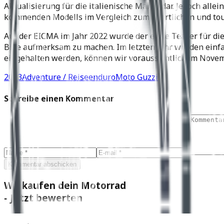
Aktualisierung für die italienische Marke dar. Jedoch all
kommenden Modells im Vergleich zum sportlichen und tou
Auf der EICMA im Jahr 2022 wurde der erste Teaser für di
Bike aufmerksam zu machen. Im letzten Jahr wurden einfac
eingehalten werden, können wir voraussichtlich im Novemb
2023
Adventure / Reiseenduro
Moto Guzzi
Schreibe einen Kommentar
Kommentar abschicken
Wir kaufen dein Motorrad
- Jetzt bewerten
Marke