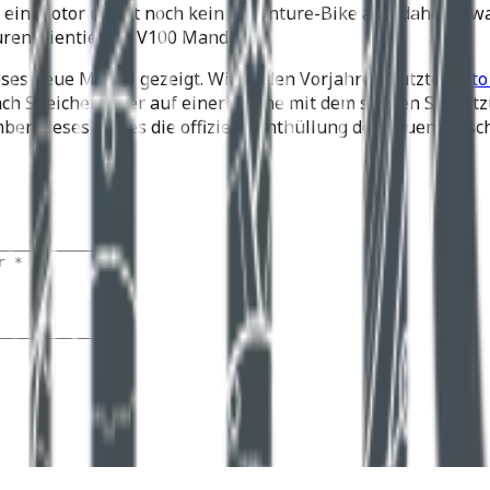
ein ein Motor macht noch kein Adventure-Bike aus, daher er
renorientierten V100 Mandello.
eses neue Modell gezeigt. Wie in den Vorjahren nutzte
Moto
h Speichenräder auf einer Bühne mit dem stolzen Schriftzu
er dieses Jahres die offizielle Enthüllung der neuen Masc