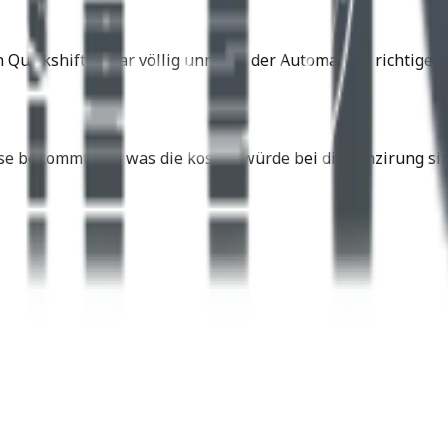
n Quickshifter war völlig unnötig, der Automat die richtig
se bekommt und was die kosten würde bei dir Fünzirung sin