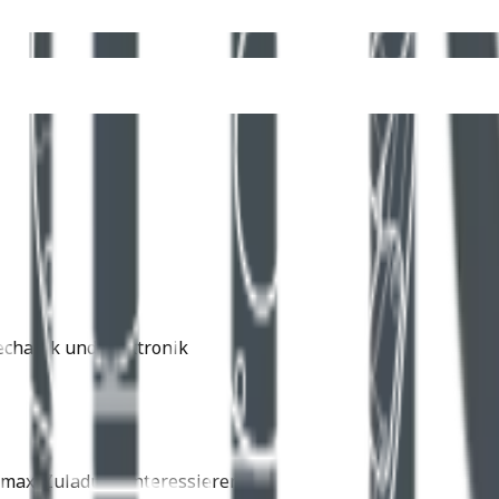
echanik und Elektronik
max. Zuladung interessieren.