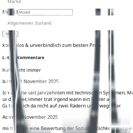
Marke
Modell
Allgemeiner
Zustand
Allgemeiner Zustand
kostenlos & unverbindlich zum besten Preis
Letzte Kommentare
harly geht immer
birnes
11 November 2025
Ich arbeite seit Jahrzehnten mit technischen Systemen, M
und immer, immer trat irgend wann ein Fehler auf.
Gut dass ich da nicht auf zwei Rädern unterwegs war.
Achim
05 November 2025
mich würde eine Bewertung der Soziatauglichkeit und die 