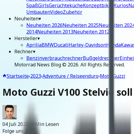
Spaß
Girls
Gerüchteküche
Konzeptbikes
Kurios
Na
Umbauten
Video
Zubehör
Neuheiten
▾
Neuheiten 2026
Neuheiten 2025
Neuheiten 202
2014
Neuheiten 2013
Neuheiten 2012
Hersteller
▾
Aprilia
BMW
Ducati
Harley-Davidson
Honda
Kawa
Rechner
▾
Benzinverbrauchrechner
Bußgeldrechner
Einhe
Motorrad News Blog ©
2026
. All Rights Reserved.
Startseite
›
2023
›
Adventure / Reiseenduro
›
Moto Guzzi
Moto Guzzi V100 Stelvio soll
04 Juli 2023
~2 Min Lesen
Folge uns: