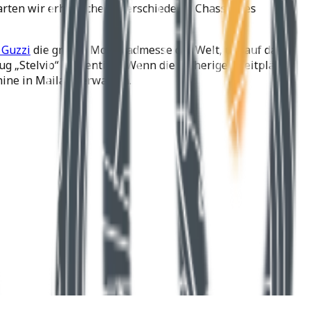
warten wir erhebliche Unterschiede im Chassis des
 Guzzi
die größte Motorradmesse der Welt, um auf das
g „Stelvio“ präsentiert. Wenn die bisherigen Zeitpläne
hine in Mailand erwarten.