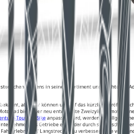
istorischen Namens in seinem Sortiment und möchte das Adv
l bekannt, aber wir können uns auf das kürzlich veröffentl
Motorrad bietet der neu entwickelte Zweizylindermotor ei
enture-Touring-Bike
anpassen wird, werden die allgemeinen
 Unternehmen das Getriebe entweder durch spezifische Übe
Fahrerlebnis auf Langstrecken zu verbessern. Die vollstän