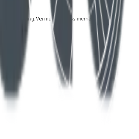
e Zukunftslösung. Vermutlich muss meine Husqvarna
d .