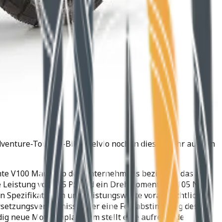
enture-Touring-Bike Stelvio noch in diesem Jahr auf den
ichte V100 Mandello des Unternehmens beziehen, das als
ne Leistung von 115 PS und ein Drehmoment von 105 Nm.
 Spezifikationen und Leistungswerte voraussichtlich
rsetzungsverhältnisse oder eine Feinabstimmung des
dig neue Motorenplattform stellt eine aufregende