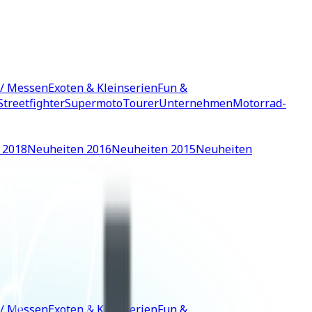
 / Messen
Exoten & Kleinserien
Fun &
Streetfighter
Supermoto
Tourer
Unternehmen
Motorrad-
 2018
Neuheiten 2016
Neuheiten 2015
Neuheiten
 / Messen
Exoten & Kleinserien
Fun &