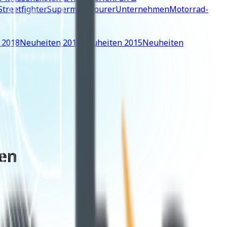
Streetfighter
Supermoto
Tourer
Unternehmen
Motorrad-
 2018
Neuheiten 2016
Neuheiten 2015
Neuheiten
nen