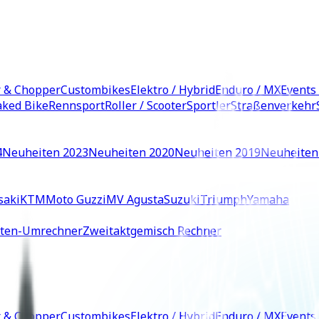
r & Chopper
Custombikes
Elektro / Hybrid
Enduro / MX
Events
ked Bike
Rennsport
Roller / Scooter
Sportler
Straßenverkehr
4
Neuheiten 2023
Neuheiten 2020
Neuheiten 2019
Neuheiten
saki
KTM
Moto Guzzi
MV Agusta
Suzuki
Triumph
Yamaha
iten-Umrechner
Zweitaktgemisch Rechner
r & Chopper
Custombikes
Elektro / Hybrid
Enduro / MX
Events