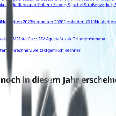
ked Bike
Rennsport
Roller / Scooter
Sportler
Straßenverkehr
4
Neuheiten 2023
Neuheiten 2020
Neuheiten 2019
Neuheiten
saki
KTM
Moto Guzzi
MV Agusta
Suzuki
Triumph
Yamaha
iten-Umrechner
Zweitaktgemisch Rechner
 noch in diesem Jahr erschei