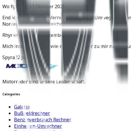
Wolfgang H.
31 Oktober 2025
Endlich setzt sich die Vernunft durch. Der Umweg über de
Norden der Yamaha weichen.
Rhyner Martin
11 September 2025
Mich interessiert nur wie man den Roller zu mir nach Hau
Spyra
22 Juli 2025
Motorräder sind unsere Leidenschaft.
Categories
Galerie
Bußgeldrechner
Benzinverbrauch Rechner
Einheiten-Umrechner