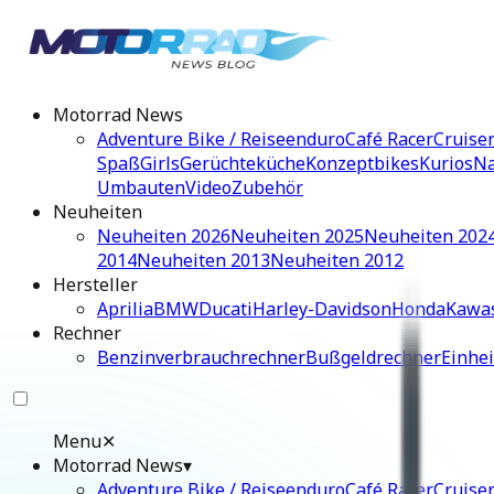
Motorrad News
Adventure Bike / Reiseenduro
Café Racer
Cruise
Spaß
Girls
Gerüchteküche
Konzeptbikes
Kurios
Na
Umbauten
Video
Zubehör
Neuheiten
Neuheiten 2026
Neuheiten 2025
Neuheiten 202
2014
Neuheiten 2013
Neuheiten 2012
Hersteller
Aprilia
BMW
Ducati
Harley-Davidson
Honda
Kawa
Rechner
Benzinverbrauchrechner
Bußgeldrechner
Einhe
Menu
✕
Motorrad News
▾
Adventure Bike / Reiseenduro
Café Racer
Cruise