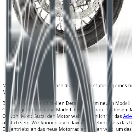
Moto Guzzi plant angeblich die Wiedereinführung eines h
Markt bringen.
Bisher sind keine offiziellen Details zu dem neuen Model
Grundlage für das neue Modell dienen könnte. In diesem 
Obwohl Moto Guzzi den Motor wahrscheinlich für das
Adv
ähnlich sein. Wir können auch davon ausgehen, dass das
Endantriebs an das neue Motorrad anpassen wird, um das 