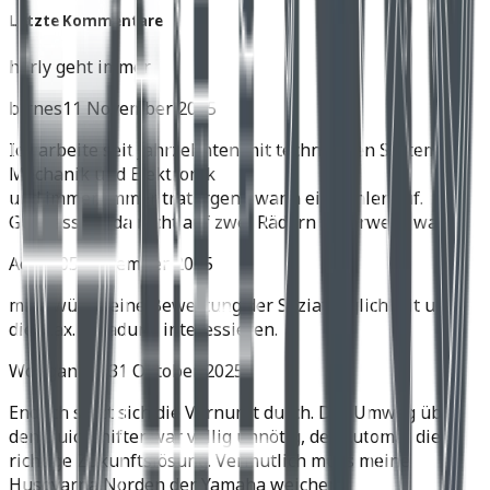
Letzte Kommentare
harly geht immer
birnes
11 November 2025
Ich arbeite seit Jahrzehnten mit technischen Systemen,
Mechanik und Elektronik
und immer, immer trat irgend wann ein Fehler auf.
Gut dass ich da nicht auf zwei Rädern unterwegs war.
Achim
05 November 2025
mich würde eine Bewertung der Soziatauglichkeit und
die max. Zuladung interessieren.
Wolfgang H.
31 Oktober 2025
Endlich setzt sich die Vernunft durch. Der Umweg über
den Quickshifter war völlig unnötig, der Automat die
richtige Zukunftslösung. Vermutlich muss meine
Husqvarna Norden der Yamaha weichen.