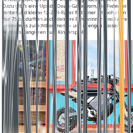
Dazu gibt’s eine Upside-Down-Gabel vorn, ein Federbein
hinten und kleine 12-Zoll-Räder. Mit einer Sitzhöhe von
nur 76 cm dürften auch kleinere Fahrerinnen und Fahrer
problemlos zurechtkommen — und in engen Gassen
wird das Rangieren zum Kinderspiel.