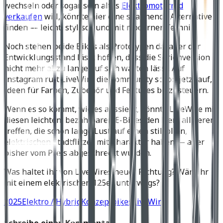
wechseln oder sogar sein altes
Elektromotorrad
verkaufen
will, könnte hier eine spannende Alternative
finden — leicht, stylisch und mit moderner Technik.
Noch stehen beide Bikes als Prototypen da, aber der
Entwicklungsstand lässt hoffen, dass die Serienversion
nicht mehr allzu lange auf sich warten lässt. Auf
Instagram ruft LiveWire die Community schon jetzt auf,
Ideen für Farben, Zubehör und Features beizusteuern.
Wenn es so kommt, wie es aussieht, könnte LiveWire mit
diesen leichten, bezahlbaren E-Bikes den Nerv all derer
treffen, die schon lange Lust auf einen stilvollen,
elektrischen Stadtflitzer mit Charakter haben — aber
bisher vom Preis abgeschreckt wurden.
Was haltet ihr von LiveWires neuer Richtung? Wärt ihr
mit einem elektrischen 125er unterwegs?
2025
Elektro / Hybrid
Konzeptbikes
LiveWire
Schreibe einen Kommentar