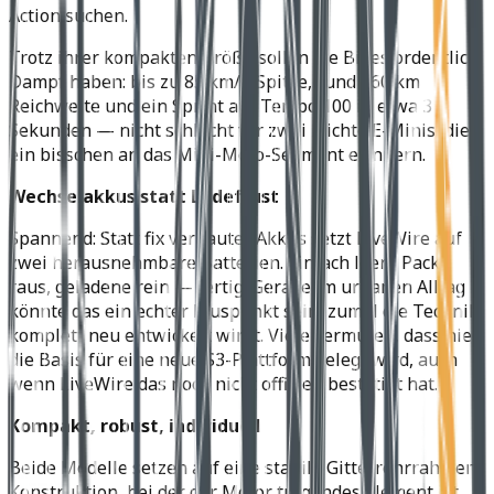
Action suchen.
Trotz ihrer kompakten Größe sollen die Bikes ordentlich
Dampf haben: bis zu 85 km/h Spitze, rund 160 km
Reichweite und ein Sprint auf Tempo 100 in etwa 3
Sekunden — nicht schlecht für zwei leichte E-Minis, die
ein bisschen an das Mini-Moto-Segment erinnern.
Wechselakkus statt Ladefrust
Spannend: Statt fix verbauter Akkus setzt LiveWire auf
zwei herausnehmbare Batterien. Einfach leere Packs
raus, geladene rein — fertig. Gerade im urbanen Alltag
könnte das ein echter Pluspunkt sein, zumal die Technik
komplett neu entwickelt wirkt. Viele vermuten, dass hier
die Basis für eine neue S3-Plattform gelegt wird, auch
wenn LiveWire das noch nicht offiziell bestätigt hat.
Kompakt, robust, individuell
Beide Modelle setzen auf eine stabile Gitterrohrrahmen-
Konstruktion, bei der der Motor tragendes Element ist.