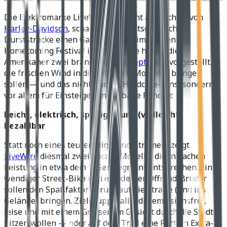
Die Elektromarke LiveWire, bekannt als Tochter von
Harley-Davidson
, schaltet trotz wirtschaftlicher
Durststrecke einen Gang höher. Beim großen
Homecoming Festival in Milwaukee haben die
Amerikaner zwei brandneue
Konzeptbikes
vorgestellt,
die frischen Wind in die urbane E-Mobilität bringen
sollen — und das nicht nur für Hardcore-Fans, sondern
vor allem für Einsteiger und urbane Pendler.
Leicht, elektrisch, spaßig — und (vielleicht)
bezahlbar
Statt noch eines teuren High-End-Stromers zeigt
LiveWire
diesmal zwei leichte Modelle, die in Sachen
Leistung in etwa dem 125er-Segment entsprechen. Ein
wendiger Street-Bike und ein kleiner Offroad-Bruder
sollen den Spaßfaktor zurück auf die Straße (und ins
Gelände) bringen. Zielgruppe: alle, die emissionsfrei,
leise und mit einem Grinsen im Gesicht durch die Stadt
flitzen wollen — oder auf dem Trail eine Portion Extra-