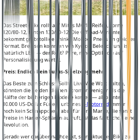
Das Street-Bike rollt auf Mitas MC 19 Reifen, vorne
120/80-12, hinten 130/80-12. Die Offroad-Variante
bekommt grobstollige Shinko Mobber Pneus im gleichen
Format. Bremsen kommen von Kymco, Beleuchtung ist
natürlich LED — der Rest? Pure, rohe Optik, die auf
Personalisierung wartet.
Preis: Endlich kein Luxus-Spielzeug mehr?
Das Beste zum Schluss: Sollte LiveWire Wort halten,
könnten die beiden kleinen Stromer weniger als die
Hälfte der bisherigen Modelle kosten — also unter
10.000 US-Dollar. Für ein urbanes
E-Motorrad
immer
noch kein Schnäppchen, aber für eine Marke, die sonst
Preise in Harley-Sphären aufruft, ist das fast schon eine
Revolution.
Gerade wer darüber nachdenkt, sein aktuelles Bike zu