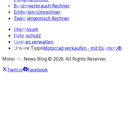
Benzinverbrauch Rechner
Einheiten-Umrechner
Zweitaktgemisch Rechner
Impressum
Datenschutz
Cookies verwalten
Unsere Tipps
Motorrad verkaufen - mit Estimoto®
Motorrad News Blog ©
2026
. All Rights Reserved.
Twitter
Facebook