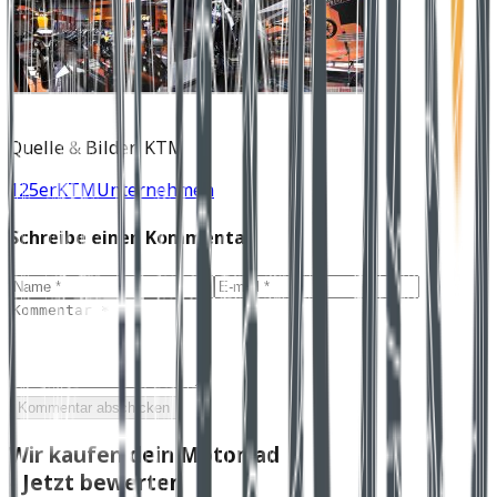
Quelle & Bilder: KTM
125er
KTM
Unternehmen
Schreibe einen Kommentar
Kommentar abschicken
Wir kaufen dein Motorrad
- Jetzt bewerten