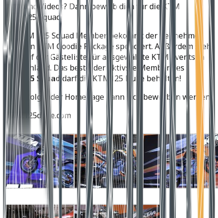
und Videos? Dann bewirb dich für die KTM
125 Squad!
Als KTM 125 Squad Member bekommt der Teilnehmer
noch ein KTM Goodie Package spendiert. Außerdem steht
man auf der Gästeliste für ausgewählte KTM Events in
Deutschland. Das beste: der aktivste Member des
KTM125 Squad
darf die KTM125 Duke behalten!
Unter folgender Homepage kann sich beworben werden:
www.125duke.com