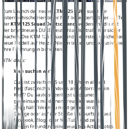
Zum Launch der neuen
KTM 125 DUKE
sucht der
österreichische Hersteller fünf begeisterte Biker, die Teil
der
KTM 125 Squad Deutschland
werden und die mit
der brandneuen DUKE Deutschlands Straßen unsicher
machen. Die KTM 125 Squad sind die Ersten, welche das
neue Modell auf Herz & Nieren testen und exklusiv über
ihre Erfahrungen berichten.
KTM dazu:
Wen suchen wir?
Du bist zwischen 15 und 18 Jahren alt und
hast (fast) nichts anderes als Motorräder im
Kopf? Du bastelst, zerlegst und tunest
gemeinsam mit deinen Freunden was das
Zeug hält? Wenn du nicht gerade in der
Garage oder auf der Straße bist surfst du auf
facebook, Blogs oder YouTube und zeigst
deinen Freunden deine neuesten Action-Fotos