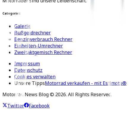
Motorräder sind unsere Leidenschaft.
Categories
Galerie
Bußgeldrechner
Benzinverbrauch Rechner
Einheiten-Umrechner
Zweitaktgemisch Rechner
Impressum
Datenschutz
Cookies verwalten
Unsere Tipps
Motorrad verkaufen - mit Estimoto®
Motorrad News Blog ©
2026
. All Rights Reserved.
Twitter
Facebook