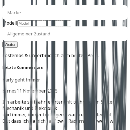
Marke
Marke
Modell
Allgemeiner
Zustand
Allgemeiner Zustand
kostenlos & unverbindlich zum besten Preis
Letzte Kommentare
harly geht immer
birnes
11 November 2025
Ich arbeite seit Jahrzehnten mit technischen Systemen,
Mechanik und Elektronik
und immer, immer trat irgend wann ein Fehler auf.
Gut dass ich da nicht auf zwei Rädern unterwegs war.