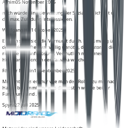
Achim
05 November 2025
mich würde eine Bewertung der Soziatauglichkeit und
die max. Zuladung interessieren.
Wolfgang H.
31 Oktober 2025
Endlich setzt sich die Vernunft durch. Der Umweg über
den Quickshifter war völlig unnötig, der Automat die
richtige Zukunftslösung. Vermutlich muss meine
Husqvarna Norden der Yamaha weichen.
Rhyner Martin
11 September 2025
Mich interessiert nur wie man den Roller zu mir nach
Hause bekommt und was die kosten würde bei dir
Fünzirung sind .
Spyra
22 Juli 2025