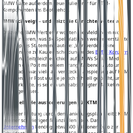
BMW hätte außerdem neue Zulieferer für KTM-
Komponenten ins Boot geholt.
BMW schweigt – und heizt die Gerüchte weiter an
Offizielle BMW-Vertreter wollten die Meldungen nicht
kommentieren, was die Spekulationen weiter verstärkte.
Ein knappes Statement lautete: „Wir werden keine
Kommentare zu Kaufentscheidungen des
BMW-Konzerns
abgeben.“ Zeitgleich erschien auf BMWs Social-Media-
Kanälen ein Post mit einem orangefarbenen Auto und
Motorrad – was viele als versteckte Anspielung auf KTM
deuteten. Der Post wurde jedoch schnell gelöscht, und
BMW erklärte, es sei ein unbeabsichtigter Marketing-
Fehler gewesen.
Finanzielle Herausforderungen für KTM
Trotz der Rettung durch den Sanierungsplan bleibt KTM
in einer schwierigen finanziellen Lage. Das
Unternehmen
benötigt etwa 600 Millionen Euro zur