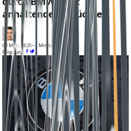
durch BMW trotz
anhaltender Gerüchte
03 März 2025
~2 Min Lesen
Folge uns: