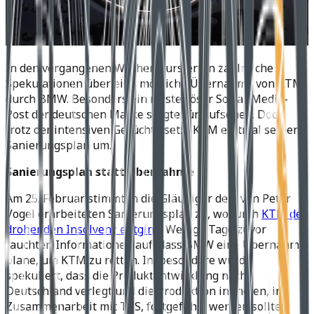
In den vergangenen Wochen kursierten zahlreiche
Spekulationen über eine mögliche Übernahme von KTM
durch BMW. Besonders ein mysteriöser Social-Media-
Post der deutschen Marke sorgte für Aufsehen. Doch
trotz der intensiven Gerüchte setzt KTM erstmal seinen
Sanierungsplan um.
Sanierungsplan statt Übernahme
Am 25. Februar stimmten die Gläubiger dem von Peter
Vogel erarbeiteten Sanierungsplan zu, wodurch
KTM der
drohenden Insolvenz entging
. Wenige Tage zuvor
tauchten Informationen auf, dass BMW eine Übernahme
plane, um KTM zu retten. Insbesondere wurde
spekuliert, dass die Produktentwicklung nach
Deutschland verlegt und die Produktion in Indien, in
Zusammenarbeit mit TVS, fortgeführt werden sollte.