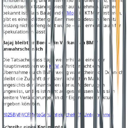
Schuldentilgung und weitere 150 Millionen Euro, um die
Produktion vollständig wieder aufzunehmen. Während
bekannt ist, dass Bajaj und
CFMoto
in KTM investieren,
gibt es einen dritten großen Investor, dessen Identität
bislang nicht offengelegt wurde – was erneut Raum für
Spekulationen lässt.
Bajaj bleibt an Bord – Ein Verkauf an BMW
unwahrscheinlich
Die Tatsache, dass Bajaj weiterhin als einer der
Hauptinvestoren von
KTM
auftritt, macht eine
Übernahme durch BMW wenig wahrscheinlich. Dennoch
bleibt die Zukunft der österreichischen Marke
angesichts der finanziellen Herausforderungen
ungewiss, und es ist nicht ausgeschlossen, dass sich
weitere Veränderungen in der Eigentümerstruktur
ergeben könnten.
2025
BMW
CFMoto
Gerüchteküche
KTM
Unternehmen
Schreibe einen Kommentar