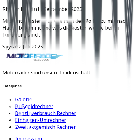
Rhyner Martin
11 September 2025
Mich interessiert nur wie man den Roller zu mir nach
Hause bekommt und was die kosten würde bei dir
Fünzirung sind .
Spyra
22 Juli 2025
Motorräder sind unsere Leidenschaft.
Categories
Galerie
Bußgeldrechner
Benzinverbrauch Rechner
Einheiten-Umrechner
Zweitaktgemisch Rechner
Impressum