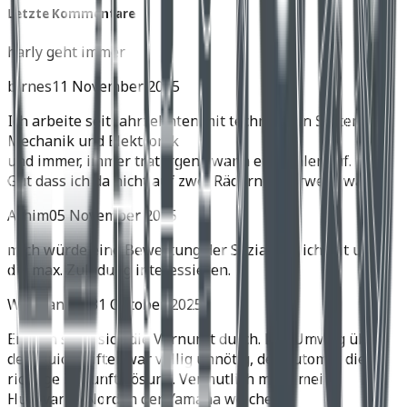
Letzte Kommentare
harly geht immer
birnes
11 November 2025
Ich arbeite seit Jahrzehnten mit technischen Systemen,
Mechanik und Elektronik
und immer, immer trat irgend wann ein Fehler auf.
Gut dass ich da nicht auf zwei Rädern unterwegs war.
Achim
05 November 2025
mich würde eine Bewertung der Soziatauglichkeit und
die max. Zuladung interessieren.
Wolfgang H.
31 Oktober 2025
Endlich setzt sich die Vernunft durch. Der Umweg über
den Quickshifter war völlig unnötig, der Automat die
richtige Zukunftslösung. Vermutlich muss meine
Husqvarna Norden der Yamaha weichen.