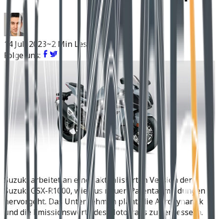
14 Juli 2023
~2 Min Lesen
Folge uns:
Suzuki arbeitet an einer aktualisierten Version der
Suzuki GSX-R1000, wie aus neuen Patentanmeldungen
hervorgeht. Das Unternehmen plant, die Aerodynamik
und die Emissionswerte des Motorrads zu verbessern.