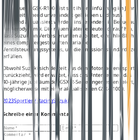
Die aktuelle GSX-R1000 ist seit ihrer Einführung im Jahr
2017 weitgehend unverändert geblieben und muss
dringend aktualisiert werden, insbesondere in Bezug auf
die Aerodynamik. Die neuen Patente deuten darauf hin,
dass Suzuki an Verbesserungen arbeitet, einschließlich
eines computergesteuerten variablen
Ventilsteuerungssystems, um die Emissionsstandards zu
erfüllen.
Obwohl Suzuki sich derzeit aus dem Motorradrennsport
zurückzieht, wird erwartet, dass das Unternehmen das
40-jährige Jubiläum der GSX-R-Serie angemessen feiert,
möglicherweise mit einer aktualisierten GSX-R1000.
2023
Sportler / Racing
Suzuki
Schreibe einen Kommentar