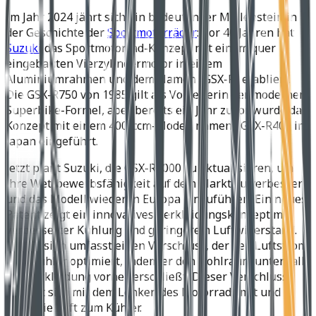
Im Jahr 2024 jährt sich ein bedeutender Meilenstein in
der Geschichte der
Sportmotorräder
: Vor 40 Jahren hat
Suzuki
das Sportmotorrad-Konzept mit einem quer
eingebauten Vierzylindermotor in einem
Aluminiumrahmen und dem Namen „GSX-R“ etabliert.
Die GSX-R750 von 1985 gilt als Vorreiterin der modernen
Superbike-Formel, aber bereits ein Jahr zuvor wurde das
Konzept mit einem 400-ccm-Modell namens GSX-R400 in
Japan eingeführt.
Jetzt plant Suzuki, die GSX-R1000 zu aktualisieren, um
ihre Wettbewerbsfähigkeit auf dem Markt zu verbessern
und das Modell wieder in Europa einzuführen. Ein neues
Patent zeigt ein innovatives Verkleidungskonzept mit
verbesserter Kühlung und geringerem Luftwiderstand.
Das Design umfasst einen Verschluss, der den Luftstrom
zum Kühler optimiert, indem er den Hohlraum unterhalb
der Verkleidung vorne verschließt. Dieser Verschluss
bewegt sich mit dem Lenken des Motorrads mit und
leitet die Luft zum Kühler.