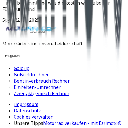
Hause bekommt und was die kosten würde bei dir
Fünzirung sind .
Spyra
22 Juli 2025
Motorräder sind unsere Leidenschaft.
Categories
Galerie
Bußgeldrechner
Benzinverbrauch Rechner
Einheiten-Umrechner
Zweitaktgemisch Rechner
Impressum
Datenschutz
Cookies verwalten
Unsere Tipps
Motorrad verkaufen - mit Estimoto®