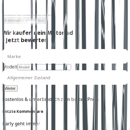
Kommentar abschicken
Wir kaufen dein Motorrad
- Jetzt bewerten
Marke
Marke
Modell
Allgemeiner
Zustand
Allgemeiner Zustand
kostenlos & unverbindlich zum besten Preis
Letzte Kommentare
harly geht immer