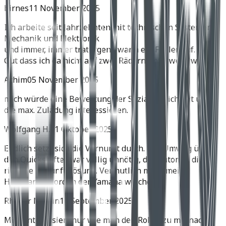
birnes
11 November 2025
Ich arbeite seit Jahrzehnten mit technischen Systemen,
Mechanik und Elektronik
und immer, immer trat irgend wann ein Fehler auf.
Gut dass ich da nicht auf zwei Rädern unterwegs war.
Achim
05 November 2025
mich würde eine Bewertung der Soziatauglichkeit und
die max. Zuladung interessieren.
Wolfgang H.
31 Oktober 2025
Endlich setzt sich die Vernunft durch. Der Umweg über
den Quickshifter war völlig unnötig, der Automat die
richtige Zukunftslösung. Vermutlich muss meine
Husqvarna Norden der Yamaha weichen.
Rhyner Martin
11 September 2025
Mich interessiert nur wie man den Roller zu mir nach