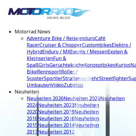
Motorrad News
Adventure Bike / Reiseenduro
Café
Racer
Cruiser & Chopper
Custombikes
Elektro /
Hybrid
Enduro / MX
Events / Messen
Exoten &
Kleinserien
Fun &
Spaß
Girls
Gerüchteküche
Konzeptbikes
Kurios
N
Bike
Rennsport
Roller /
Scooter
Sportler
Straßenverkehr
Streetfighter
Su
Umbauten
Video
Zubehör
Neuheiten
Neuheiten 2026
Neuheiten 2025
Neuheiten
2024
Neuheiten 2023
Neuheiten
2020
Neuheiten 2019
Neuheiten
2018
Neuheiten 2016
Neuheiten
2015
Neuheiten 2014
Neuheiten
2013
Neuheiten 2012