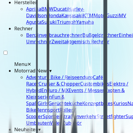
Hersteller
Aprilia
BMW
Ducati
Harley-
Davidson
Honda
Kawasaki
KTM
Moto Guzzi
MV
Agusta
Suzuki
Triumph
Yamaha
Rechner
Benzinverbrauchrechner
Bußgeldrechner
Einhei
Umrechner
Zweitaktgemisch Rechner
Menu
✕
Motorrad News
▾
Adventure Bike / Reiseenduro
Café
Racer
Cruiser & Chopper
Custombikes
Elektro /
Hybrid
Enduro / MX
Events / Messen
Exoten &
Kleinserien
Fun &
Spaß
Girls
Gerüchteküche
Konzeptbikes
Kurios
N
Bike
Rennsport
Roller /
Scooter
Sportler
Straßenverkehr
Streetfighter
Su
Umbauten
Video
Zubehör
Neuheiten
▾