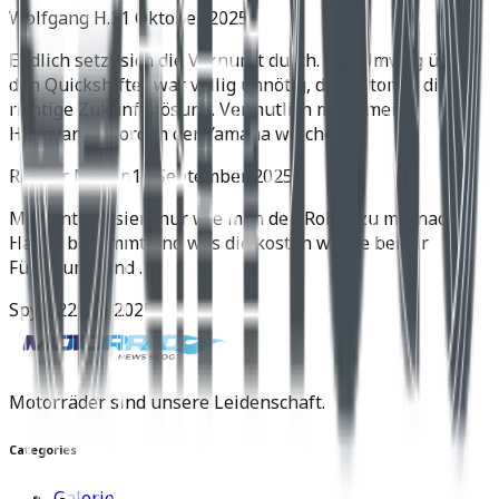
Wolfgang H.
31 Oktober 2025
Endlich setzt sich die Vernunft durch. Der Umweg über
den Quickshifter war völlig unnötig, der Automat die
richtige Zukunftslösung. Vermutlich muss meine
Husqvarna Norden der Yamaha weichen.
Rhyner Martin
11 September 2025
Mich interessiert nur wie man den Roller zu mir nach
Hause bekommt und was die kosten würde bei dir
Fünzirung sind .
Spyra
22 Juli 2025
Motorräder sind unsere Leidenschaft.
Categories
Galerie