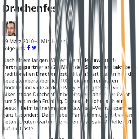
Drachenfest
09 März 2010
~2 Min Lesen
Folge uns:
Nach einem langen Winter feiern die
Kawasaki-
Vertragspartner
am
27. März
den
Saisonsauftakt
beim
traditionellen
Drachenfest
. Mit am Start stehen hier die
neue atemberaubende Z1000, die anderen neuen
Modelle und viele andere Party-Highlights. Für viele
Biker ist das Drachenfest bereits seit Jahren der Event
zum Start in den Frühling. Dieses Jahr lohnt sich ein
Besuch beim teilnehmenden Kawasaki-Vertragspartner
ganz besonders. Denn neben Partystimmung mit vielen
netten Leuten warten die neuen Kawasaki Modelle 2010
auf die Gäste.