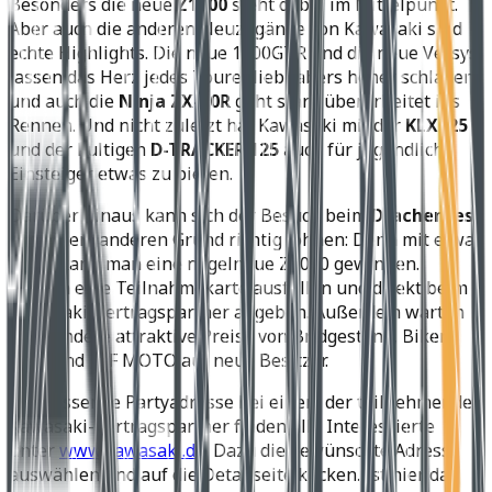
Besonders die neue
Z1000
steht dabei im Mittelpunkt.
Aber auch die anderen Neuzugänge von Kawasaki sind
echte Highlights. Die neue 1400GTR und die neue Versys
lassen das Herz jedes Tourenliebhabers höher schlagen
und auch die
Ninja ZX-10R
geht stark überarbeitet ins
Rennen. Und nicht zuletzt hat Kawasaki mit der
KLX125
und der kultigen
D-TRACKER 125
auch für jugendliche
Einsteiger etwas zu bieten.
Darüber hinaus kann sich der Besuch beim
Drachenfest
aus einem anderen Grund richtig lohnen: Denn mit etwas
Glück kann man eine nagelneue Z1000 gewinnen.
Einfach eine Teilnahmekarte ausfüllen und direkt beim
Kawasaki-Vertragspartner abgeben. Außerdem warten
viele andere attraktive Preise von Bridgestone, Biker’s
Profi und ELF MOTO auf neue Besitzer.
Die passende Partyadresse bei einem der teilnehmenden
Kawasaki-Vertragspartner finden alle Interessierte
unter
www.kawasaki.de
. Dazu die gewünschte Adresse
auswählen und auf die Detailseite klicken. Ist hier das