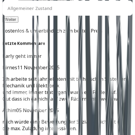
Allgemeiner
Zustand
Allgemeiner Zustand
kostenlos & unverbindlich zum besten Preis
Letzte Kommentare
harly geht immer
birnes
11 November 2025
Ich arbeite seit Jahrzehnten mit technischen Systemen,
Mechanik und Elektronik
und immer, immer trat irgend wann ein Fehler auf.
Gut dass ich da nicht auf zwei Rädern unterwegs war.
Achim
05 November 2025
mich würde eine Bewertung der Soziatauglichkeit und
die max. Zuladung interessieren.