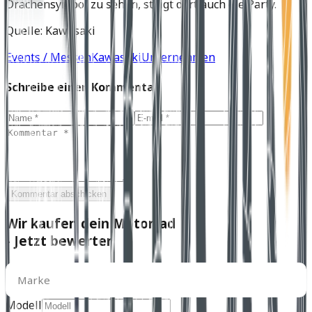
Drachensymbol zu sehen, steigt dort auch die Party.
Quelle: Kawasaki
Events / Messen
Kawasaki
Unternehmen
Schreibe einen Kommentar
Kommentar abschicken
Wir kaufen dein Motorrad
- Jetzt bewerten
Marke
Marke
Modell