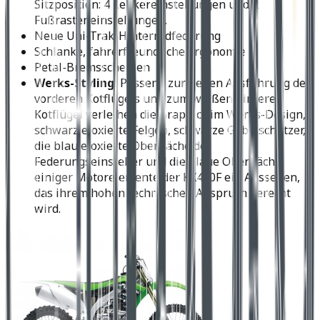
Sitzposition: 4 Lenkereinstellungen und 2
Fußrasteneinstellungen.
Neue Uni-Trak-Hinterradfederung
Schlanke, fahrerfreundliche Ergonomie
Petal-Bremsscheiben
Werks-Styling:
Passend zur neuen Ausführung des
vorderen Kotflügels und zum weißen hinteren
Kotflügel verleihen die Graphics im Werks-Design,
schwarz eloxierte Felgen, schwarze Gabelschützer,
die blau eloxierte Oberfläche der
Federungseinsteller und die blaue Oberfläche
einiger Motorelemente der KX450F ein Aussehen,
das ihrem hohen technischen Anspruch gerecht
wird.