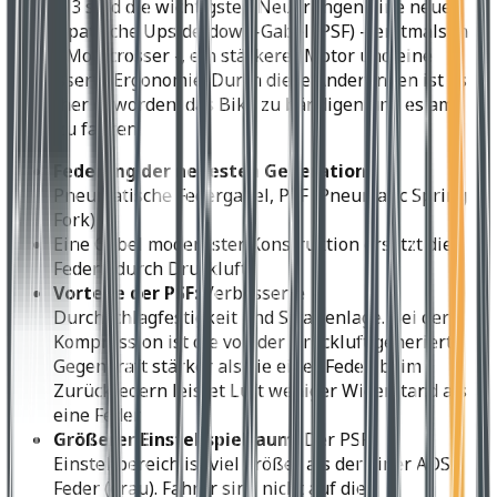
Für 2013 sind die wichtigsten Neuerungen eine neue
pneumpatische Upside-down-Gabel (PSF) – erstmals in
einem Motocrosser -, ein stärkerer Motor und eine
verbesserte Ergonomie. Durch diese Änderungen ist es
einfacher geworden, das Bike zu bändigen und es am
Limit zu fahren.
Federung der neuesten Generation:
Pneumatische Federgabel, PSF (Pneumatic Spring
Fork)
Eine Gabel modernster Konstruktion ersetzt die
Federn durch Druckluft.
Vorteile der PSF:
Verbesserte
Durchschlagfestigkeit und Straßenlage. Bei der
Kompression ist die von der Druckluft generierte
Gegenkraft stärker als die einer Feder; beim
Zurückfedern leistet Luft weniger Widerstand als
eine Feder.
Größerer Einstellspielraum:
Der PSF-
Einstellbereich ist viel größer als der einer AOS-
Feder (grau). Fahrer sind nicht auf die