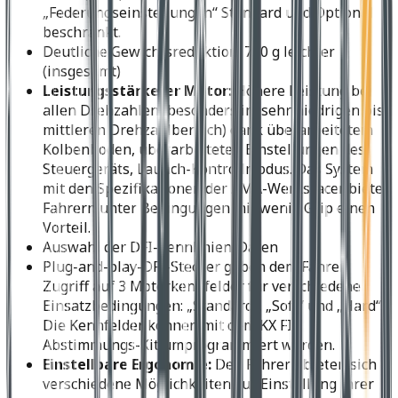
„Federungseinstellungen“ Standard und Optional
beschränkt.
Deutliche Gewichtsreduktion: 750 g leichter
(insgesamt)
Leistungsstärkerer Motor:
Höhere Leistung bei
allen Drehzahlen (besonders im sehr niedrigen bis
mittleren Drehzahlbereich) dank überarbeitetem
Kolbenboden, überarbeiteten Einstellungen des
Steuergeräts, Launch-Kontrollmodus. Das System
mit den Spezifikationen der AMA-Werksracer bietet
Fahrern unter Bedingungen mit wenig Grip einen
Vorteil.
Auswahl der DFI-Kennlinien-Daten
Plug-and-play-DFI-Stecker geben dem Fahrer
Zugriff auf 3 Motorkennfelder für verschiedene
Einsatzbedingungen: „Standard“, „Soft“ und „Hard“.
Die Kennfelder können mit dem KX FI-
Abstimmungs-Kit umprogrammiert werden.
Einstellbare Ergonomie:
Den Fahrern bieten sich
verschiedene Möglichkeiten zur Einstellung ihrer