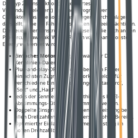
Die Typ 2-Konstruktion (umgekehrtes
Verbindungselement) hat einen progressiveren
Charakter, was eine solide Basis gegen Durchschlagen
darstellt, ohne die Fahreigenschaften zu beeinträchtigen.
Die neue Innenkonstruktion ist dieselbe, die auch an den
Pro Circuit Kawasaki Werks-Racern vom Team Monster
Energy verwendet wird.
Einfaches Motortuning:
Auswahl der DFI-
Kennlinien-Daten
Plug-and-play-DFI-Stecker geben dem Fahrer
einfachsten Zugriff auf 3 Motorkennfelder für
verschiedene Einsatzbedingungen: „Standard“,
„Soft“ und „Hard“.
Jedes der Kennfelder kann mithilfe des KX FI-
Abstimmungs-Kits umprogrammiert werden.
Doppelte Einspritzdüsen tragen zur Leistung bei
allen Drehzahlen bei, besonders im hohen Bereich.
Optimierter Einlass für noch mehr Leistung im
hohen Drehzahlbereich!