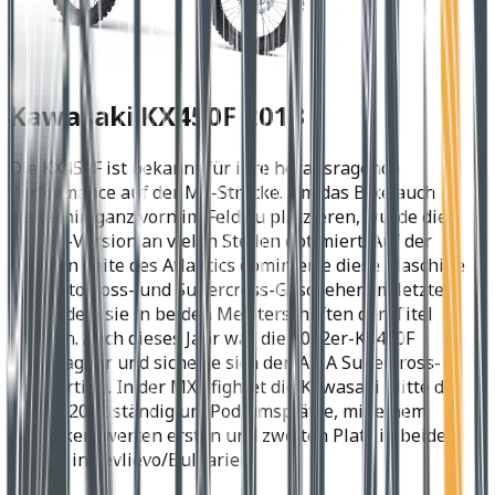
Kawasaki KX450F 2013
Die KX450F ist bekannt für ihre herausragende
Performance auf der MX-Strecke. Um das Bike auch
weiterhin ganz vorn im Feld zu platzieren, wurde die
2013er-Version an vielen Stellen optimiert. Auf der
anderen Seite des Atlantics dominierte diese Maschine
das Motocross- und Supercross-Geschehen im letzten
Jahr, indem sie in beiden Meisterschaften den Titel
gewann. Auch dieses Jahr war die 2012er-KX450F
unschlagbar und sicherte sich den AMA Supercross-
Meistertitel. In der MX1 fightet die Kawasaki Mitte der
Saison 2012 ständig um Podiumsplätze, mit einem
bemerkenswerten ersten und zweiten Platz in beiden
Läufen in Sevlievo/Bulgarien.