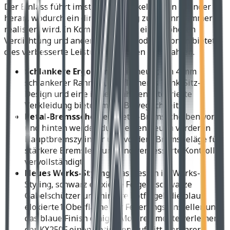
Der Einlass führt im steileren Winkel an den Zylinder
heran, wodurch ein direkterer Weg zur Brennkammer
realisiert wird. In Kombination mit einer höheren
Verdichtung und anderen Motor-modifikationen bietet
dies verbesserte Leistung bei hohen Drehzahlen.
Schlankere Ergonomie:
Ein neuer, um 4 mm
schlankerer Rahmen, ein flacheres Tank/Sitz-
Design und eine in den Rahmen integrierte
Verkleidung bieten mehr Beweglichkeit.
Petal-Bremsscheiben:
Petal-Bremsscheiben vorn
und hinten werden durch einen neuen vorderen
Hauptbremszylinder und vordere Bremsbeläge für
stärkere Bremsleistung und verbesserte Kontrolle
vervollständigt.
Neues Werks-Styling:
Das Design im Werks-
Styling, schwarz eloxierte Felgen, schwarze
Gabelschützer und hintere Kotflügel, die blau
eloxierte1 Oberfläche der Federungseinsteller und
das blaue Finish einiger Motorelemente verleihen
der KX250F einen optischen Auftritt, der ihrer