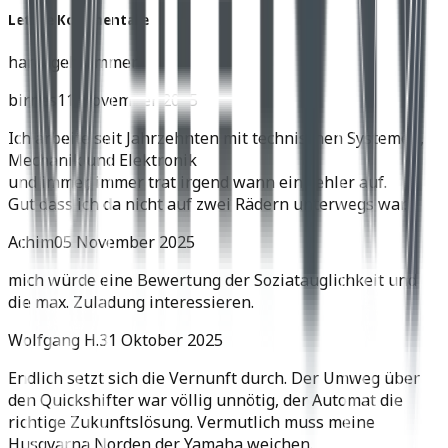
Letzte Kommentare
harly geht immer
birnes
11 November 2025
Ich arbeite seit Jahrzehnten mit technischen Systemen,
Mechanik und Elektronik
und immer, immer trat irgend wann ein Fehler auf.
Gut dass ich da nicht auf zwei Rädern unterwegs war.
Achim
05 November 2025
mich würde eine Bewertung der Soziatauglichkeit und
die max. Zuladung interessieren.
Wolfgang H.
31 Oktober 2025
Endlich setzt sich die Vernunft durch. Der Umweg über
den Quickshifter war völlig unnötig, der Automat die
richtige Zukunftslösung. Vermutlich muss meine
Husqvarna Norden der Yamaha weichen.