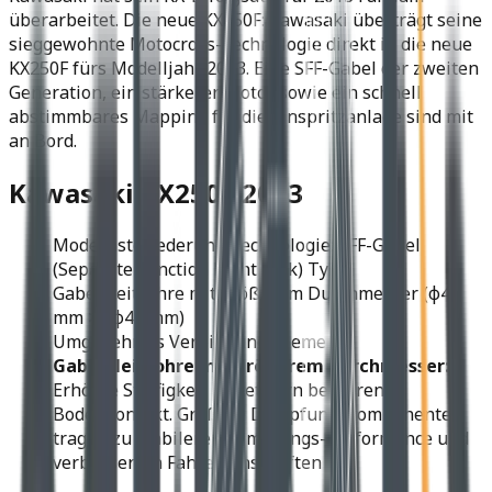
überarbeitet. Die neue KX250F: Kawasaki überträgt seine
sieggewohnte Motocross-Technologie direkt in die neue
KX250F fürs Modelljahr 2013. Eine SFF-Gabel der zweiten
Generation, ein stärkerer Motor sowie ein schnell
abstimmbares Mapping für die Einspritzanlage sind mit
an Bord.
Kawasaki KX250F 2013
Modernste Federungstechnologie: SFF-Gabel
(Separate Function Front Fork) Typ 2
Gabelgleitrohre mit größerem Durchmesser (φ47
mm >> φ48 mm)
Umgekehrtes Verbindungselement
Gabelgleitrohre mit größerem Durchmesser:
Erhöhte Steifigkeit bietet vorn besseren
Bodenkontakt. Größere Dämpfungskomponenten
tragen zu stabilerer Dämpfungs-Performance und
verbesserten Fahreigenschaften bei.