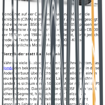
Honda hat auf der China International Motorcycle
Exhibition (CIMA) in diesem Jahr für Aufsehen gesorgt
und eine neue CB500 Super Four (CB500SF) präsentiert.
Die Maschine ist optisch stark an die legendäre CB900F
der 1970er- und 1980er-Jahre angelehnt, bringt jedoch
moderne Technik und ein für die 500er-Klasse
ungewöhnliches Motorenkonzept mit.
Vierzylinder statt Parallel-Twin
Während viele Beobachter damit gerechnet hatten, dass
Honda
den bekannten 500er-Paralleltwin auch in diesem
Modell verbaut, überraschte der Hersteller mit einem
neu entwickelten Vierzylinder. Laut ersten Berichten
handelt es sich um einen 502-ccm-Motor mit rund 80 PS
Spitzenleistung. Damit rückt die CB500SF in ein leicht
höheres Segment, hebt sich von der Vielzahl an
Zweizylindern in der Mittelklasse ab und spricht
besonders Fahrer an, die klassische Vierzylinder-