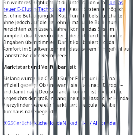
Ein weiteres Highlight ist die Integration von
Hondas
neuer E-Clutch-Technologie
. Dieses System ermöglicht
es, ohne Betätigung des Kupplungshebels zu schalten,
ohne jedoch auf die gewohnte manuelle Bedienung
verzichten zu müssen. Fahrer können das System
komplett deaktivieren oder jederzeit durch manuelle
Eingaben überstimmen. Damit kombiniert Honda
Komfort im Stadtverkehr mit klassischem Fahrgefühl auf
Landstraße oder Rennstrecke.
Marktstart und Verfügbarkeit
Bislang wurde die CB500 Super Four nur in China
offiziell gezeigt. Ob und wann sie auch nach Europa –
und damit nach Deutschland – kommt, ist noch offen.
Angesichts der großen Fangemeinde klassischer Honda-
Vierzylinder wäre ein Marktstart hierzulande aber
durchaus naheliegend.
2025
Gerüchteküche
Honda
Naked Bike / Allrounder