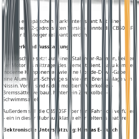
Für den europäischen Markt interessant: Mit einer
möglichen A2-gedrosselten Version könnte die CB500SF
auch für Einsteiger relevant werden.
Fahrwerk und Ausstattung
Die Maschine setzt auf einen Stahlrohr-Rahmen, bei dem
der Motor als mittragendes Element dient. Dazu kommen
moderne Komponenten wie eine Upside-Down-Gabel,
eine Aluminium-Schwinge sowie eine Bremsanlage von
Nissin. Vorne sind radial montierte Vierkolben-
Bremssättel verbaut, hinten ein Zweikolben-
Schwimmsattel.
Außerdem soll die CB500SF über fünf Fahrmodi verfügen
– ein in dieser Hubraumklasse eher seltenes Feature.
Elektronische Unterstützung: Hondas E-Clutch