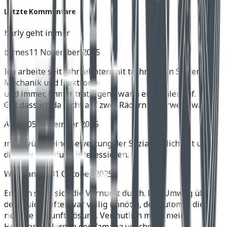
Letzte Kommentare
harly geht immer
birnes
11 November 2025
Ich arbeite seit Jahrzehnten mit technischen Systemen,
Mechanik und Elektronik
und immer, immer trat irgend wann ein Fehler auf.
Gut dass ich da nicht auf zwei Rädern unterwegs war.
Achim
05 November 2025
mich würde eine Bewertung der Soziatauglichkeit und
die max. Zuladung interessieren.
Wolfgang H.
31 Oktober 2025
Endlich setzt sich die Vernunft durch. Der Umweg über
den Quickshifter war völlig unnötig, der Automat die
richtige Zukunftslösung. Vermutlich muss meine
Husqvarna Norden der Yamaha weichen.