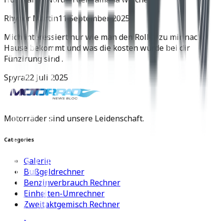
Rhyner Martin
11 September 2025
Mich interessiert nur wie man den Roller zu mir nach
Hause bekommt und was die kosten würde bei dir
Fünzirung sind .
Spyra
22 Juli 2025
Motorräder sind unsere Leidenschaft.
Categories
Galerie
Bußgeldrechner
Benzinverbrauch Rechner
Einheiten-Umrechner
Zweitaktgemisch Rechner