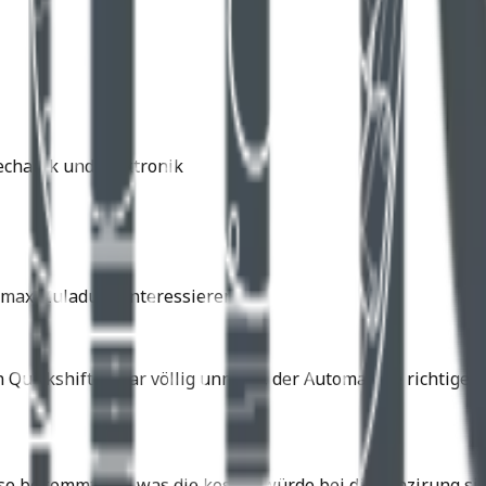
echanik und Elektronik
max. Zuladung interessieren.
n Quickshifter war völlig unnötig, der Automat die richtig
se bekommt und was die kosten würde bei dir Fünzirung sin