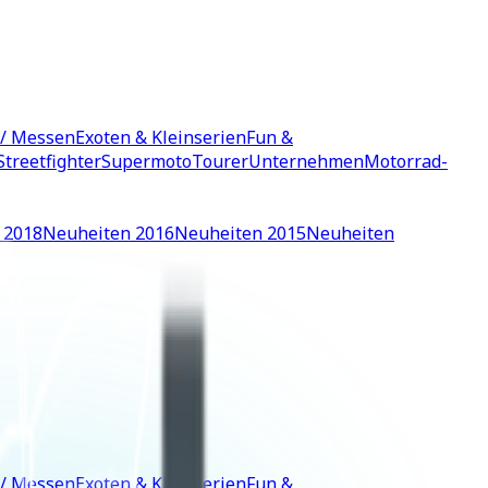
 / Messen
Exoten & Kleinserien
Fun &
Streetfighter
Supermoto
Tourer
Unternehmen
Motorrad-
 2018
Neuheiten 2016
Neuheiten 2015
Neuheiten
 / Messen
Exoten & Kleinserien
Fun &