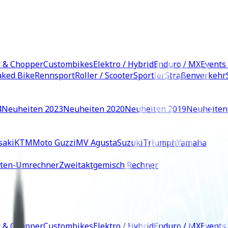
r & Chopper
Custombikes
Elektro / Hybrid
Enduro / MX
Events
ked Bike
Rennsport
Roller / Scooter
Sportler
Straßenverkehr
4
Neuheiten 2023
Neuheiten 2020
Neuheiten 2019
Neuheiten
saki
KTM
Moto Guzzi
MV Agusta
Suzuki
Triumph
Yamaha
iten-Umrechner
Zweitaktgemisch Rechner
r & Chopper
Custombikes
Elektro / Hybrid
Enduro / MX
Events