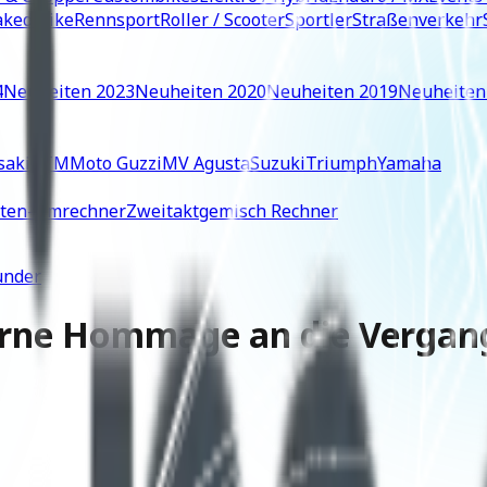
ked Bike
Rennsport
Roller / Scooter
Sportler
Straßenverkehr
4
Neuheiten 2023
Neuheiten 2020
Neuheiten 2019
Neuheiten
saki
KTM
Moto Guzzi
MV Agusta
Suzuki
Triumph
Yamaha
iten-Umrechner
Zweitaktgemisch Rechner
under
rne Hommage an die Vergan