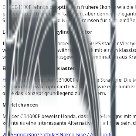
Die CB1000F lehnt sich optisch an frühere Ikonen wie di
präsentiert sich mit einer kantigen, aber dennoch elegan
Showa-SFF-BP-Gabel und Nissin-Bremsen für zeitgemäße 
Leistungsstarker Vierzylinder-Motor
Im Herzen der CB1000F arbeitet ein 150 PS starker Vierzyl
verbindet das Modell bewährte Technik mit einem klassisc
setzt bewusst auf eine ausgewogene Kombination aus Kra
Ein Motorrad für Enthusiasten
Honda
verfolgt mit der CB1000F eine klare Strategie: Die
eine von Moriwaki optimierte Variante sowie eine limitier
ohne das Konzept grundlegend zu verändern.
Marktchancen
Mit der CB1000F beweist Honda, dass Retro-Designs mit m
könnte es eine interessante Alternative für all jene sei
2025
Honda
Konzeptbikes
Naked Bike / Allrounder