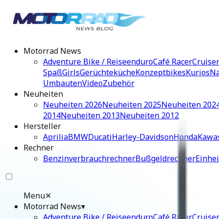
Motorrad News
Adventure Bike / Reiseenduro
Café Racer
Cruise
Spaß
Girls
Gerüchteküche
Konzeptbikes
Kurios
Na
Umbauten
Video
Zubehör
Neuheiten
Neuheiten 2026
Neuheiten 2025
Neuheiten 202
2014
Neuheiten 2013
Neuheiten 2012
Hersteller
Aprilia
BMW
Ducati
Harley-Davidson
Honda
Kawa
Rechner
Benzinverbrauchrechner
Bußgeldrechner
Einhe
Menu
✕
Motorrad News
▾
Adventure Bike / Reiseenduro
Café Racer
Cruise