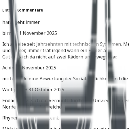
Letzte Kommentare
harly geht immer
birnes
11 November 2025
Ich arbeite seit Jahrzehnten mit technischen Systemen, M
und immer, immer trat irgend wann ein Fehler auf.
Gut dass ich da nicht auf zwei Rädern unterwegs war.
Achim
05 November 2025
mich würde eine Bewertung der Soziatauglichkeit und die 
Wolfgang H.
31 Oktober 2025
Endlich setzt sich die Vernunft durch. Der Umweg über de
Norden der Yamaha weichen.
Rhyner Martin
11 September 2025
Mich interessiert nur wie man den Roller zu mir nach Hau