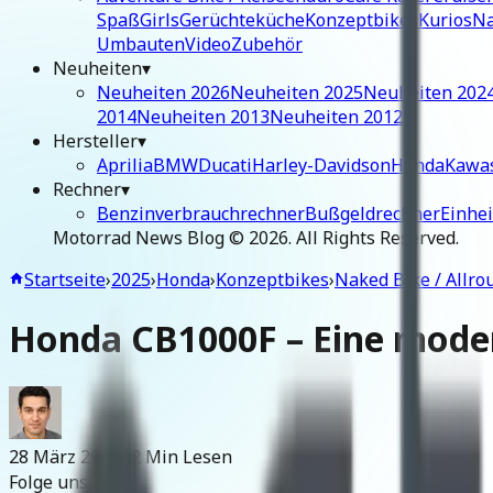
Spaß
Girls
Gerüchteküche
Konzeptbikes
Kurios
Na
Umbauten
Video
Zubehör
Neuheiten
▾
Neuheiten 2026
Neuheiten 2025
Neuheiten 202
2014
Neuheiten 2013
Neuheiten 2012
Hersteller
▾
Aprilia
BMW
Ducati
Harley-Davidson
Honda
Kawa
Rechner
▾
Benzinverbrauchrechner
Bußgeldrechner
Einhe
Motorrad News Blog ©
2026
. All Rights Reserved.
Startseite
›
2025
›
Honda
›
Konzeptbikes
›
Naked Bike / Allro
Honda CB1000F – Eine mode
28 März 2025
~2 Min Lesen
Folge uns: