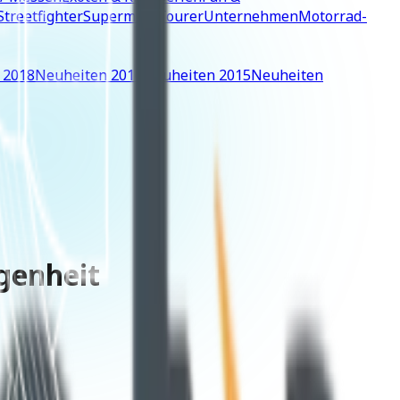
Streetfighter
Supermoto
Tourer
Unternehmen
Motorrad-
 2018
Neuheiten 2016
Neuheiten 2015
Neuheiten
genheit