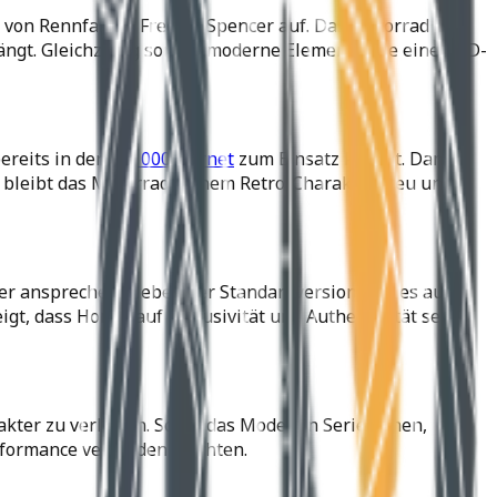
a von Rennfahrer Freddie Spencer auf. Das Motorrad
fängt. Gleichzeitig sorgen moderne Elemente wie eine USD-
ereits in der
CB1000 Hornet
zum Einsatz kommt. Damit
 bleibt das Motorrad seinem Retro-Charakter treu und
der ansprechen. Neben der Standardversion gibt es auch
t, dass Honda auf Exklusivität und Authentizität setzt,
r zu verlieren. Sollte das Modell in Serie gehen,
erformance verbinden möchten.