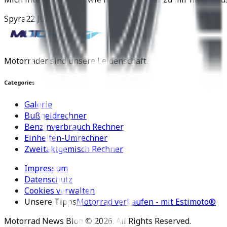
Spyra
22 Juli 2025
Motorräder sind unsere Leidenschaft.
Categories
Galerie
Bußgeldrechner
Benzinverbrauch Rechner
Einheiten-Umrechner
Zweitaktgemisch Rechner
Impressum
Datenschutz
Cookies verwalten
Unsere Tipps
Motorrad verkaufen - mit Estimoto®
Motorrad News Blog ©
2026
. All Rights Reserved.