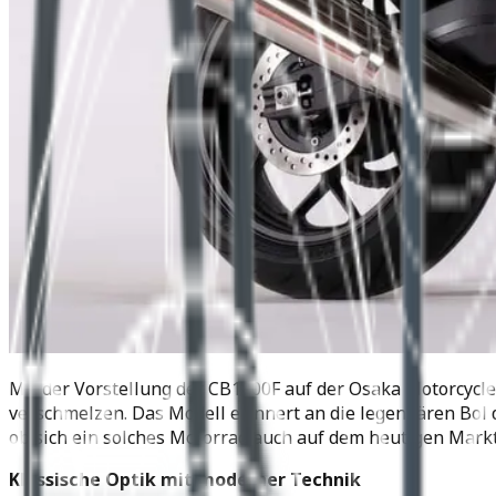
Mit der Vorstellung der CB1000F auf der Osaka Motorcycl
verschmelzen. Das Modell erinnert an die legendären Bol d
ob sich ein solches Motorrad auch auf dem heutigen Mark
Klassische Optik mit moderner Technik