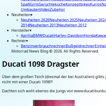
Spaß
Girls
Gerüchteküche
Konzeptbikes
Kurios
Na
Umbauten
Video
Zubehör
Neuheiten
▾
Neuheiten 2026
Neuheiten 2025
Neuheiten 202
2014
Neuheiten 2013
Neuheiten 2012
Hersteller
▾
Aprilia
BMW
Ducati
Harley-Davidson
Honda
Kawa
Rechner
▾
Benzinverbrauchrechner
Bußgeldrechner
Einhe
Motorrad News Blog ©
2026
. All Rights Reserved.
Ducati 1098 Dragster
Über dem großen Teich (diesmal der bei Australien) gibts 
nicht mit einer Ducati 1098?!
Dachten sich wohl ebenso die Jungs von www.ducatibunbur