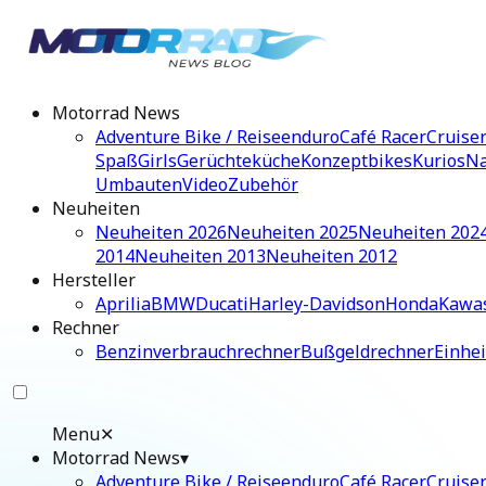
Motorrad News
Adventure Bike / Reiseenduro
Café Racer
Cruise
Spaß
Girls
Gerüchteküche
Konzeptbikes
Kurios
Na
Umbauten
Video
Zubehör
Neuheiten
Neuheiten 2026
Neuheiten 2025
Neuheiten 202
2014
Neuheiten 2013
Neuheiten 2012
Hersteller
Aprilia
BMW
Ducati
Harley-Davidson
Honda
Kawa
Rechner
Benzinverbrauchrechner
Bußgeldrechner
Einhe
Menu
✕
Motorrad News
▾
Adventure Bike / Reiseenduro
Café Racer
Cruise