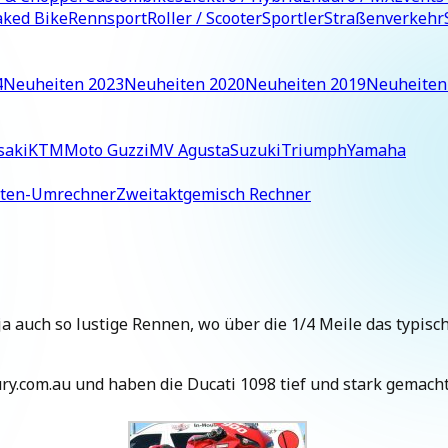
ked Bike
Rennsport
Roller / Scooter
Sportler
Straßenverkehr
4
Neuheiten 2023
Neuheiten 2020
Neuheiten 2019
Neuheiten
saki
KTM
Moto Guzzi
MV Agusta
Suzuki
Triumph
Yamaha
iten-Umrechner
Zweitaktgemisch Rechner
ja auch so lustige Rennen, wo über die 1/4 Meile das typis
y.com.au und haben die Ducati 1098 tief und stark gemacht