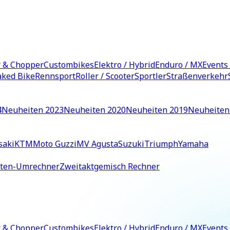
r & Chopper
Custombikes
Elektro / Hybrid
Enduro / MX
Events
ked Bike
Rennsport
Roller / Scooter
Sportler
Straßenverkehr
4
Neuheiten 2023
Neuheiten 2020
Neuheiten 2019
Neuheiten
saki
KTM
Moto Guzzi
MV Agusta
Suzuki
Triumph
Yamaha
iten-Umrechner
Zweitaktgemisch Rechner
r & Chopper
Custombikes
Elektro / Hybrid
Enduro / MX
Events