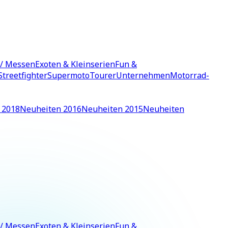
 / Messen
Exoten & Kleinserien
Fun &
Streetfighter
Supermoto
Tourer
Unternehmen
Motorrad-
 2018
Neuheiten 2016
Neuheiten 2015
Neuheiten
 / Messen
Exoten & Kleinserien
Fun &