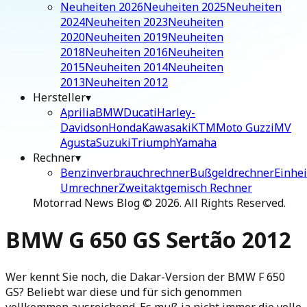
Neuheiten 2026
Neuheiten 2025
Neuheiten
2024
Neuheiten 2023
Neuheiten
2020
Neuheiten 2019
Neuheiten
2018
Neuheiten 2016
Neuheiten
2015
Neuheiten 2014
Neuheiten
2013
Neuheiten 2012
Hersteller
▾
Aprilia
BMW
Ducati
Harley-
Davidson
Honda
Kawasaki
KTM
Moto Guzzi
MV
Agusta
Suzuki
Triumph
Yamaha
Rechner
▾
Benzinverbrauchrechner
Bußgeldrechner
Einhei
Umrechner
Zweitaktgemisch Rechner
Motorrad News Blog ©
2026
. All Rights Reserved.
BMW G 650 GS Sertão 2012
Wer kennt Sie noch, die Dakar-Version der BMW F 650
GS? Beliebt war diese und für sich genommen
vollkommen ausreichend. Es muß ja nicht immer die volle