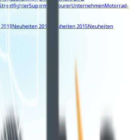
Streetfighter
Supermoto
Tourer
Unternehmen
Motorrad-
 2018
Neuheiten 2016
Neuheiten 2015
Neuheiten