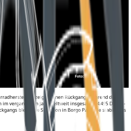
orradherstellers zeigen einen Rückgang, während die
n im vergangenen Jahr weltweit insgesamt 54.495 Ducati-
kgangs bleibt die Situation in Borgo Panigale stabil, was