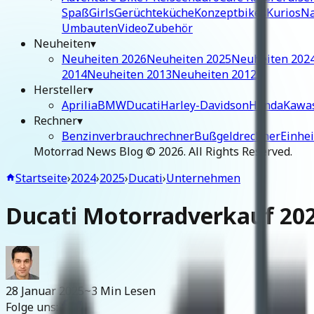
Spaß
Girls
Gerüchteküche
Konzeptbikes
Kurios
Na
Umbauten
Video
Zubehör
Neuheiten
▾
Neuheiten 2026
Neuheiten 2025
Neuheiten 202
2014
Neuheiten 2013
Neuheiten 2012
Hersteller
▾
Aprilia
BMW
Ducati
Harley-Davidson
Honda
Kawa
Rechner
▾
Benzinverbrauchrechner
Bußgeldrechner
Einhe
Motorrad News Blog ©
2026
. All Rights Reserved.
Startseite
›
2024
›
2025
›
Ducati
›
Unternehmen
Ducati Motorradverkauf 2024
28 Januar 2025
~3 Min Lesen
Folge uns: