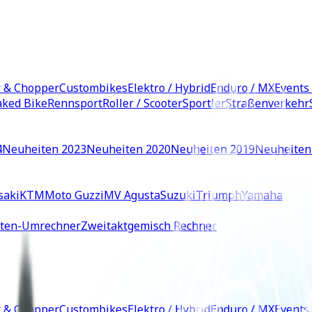
r & Chopper
Custombikes
Elektro / Hybrid
Enduro / MX
Events
ked Bike
Rennsport
Roller / Scooter
Sportler
Straßenverkehr
4
Neuheiten 2023
Neuheiten 2020
Neuheiten 2019
Neuheiten
saki
KTM
Moto Guzzi
MV Agusta
Suzuki
Triumph
Yamaha
iten-Umrechner
Zweitaktgemisch Rechner
r & Chopper
Custombikes
Elektro / Hybrid
Enduro / MX
Events