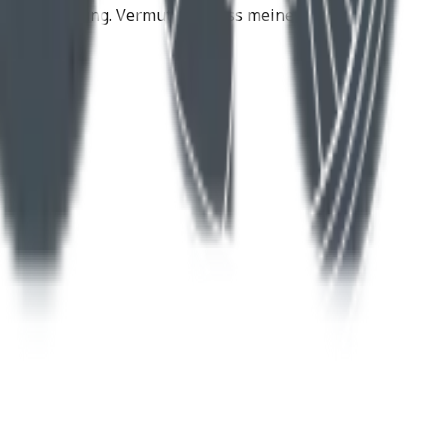
e Zukunftslösung. Vermutlich muss meine Husqvarna
d .