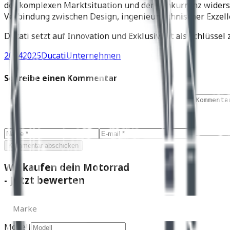
der komplexen Marktsituation und der Konkurrenz widerspi
Verbindung zwischen Design, ingenieurtechnischer Exzell
Ducati setzt auf Innovation und Exklusivität als Schlüssel
2024
2025
Ducati
Unternehmen
Schreibe einen Kommentar
Kommentar abschicken
Wir kaufen dein Motorrad
- Jetzt bewerten
Marke
Marke
Modell