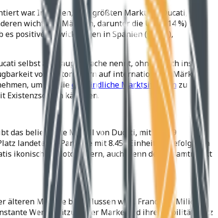
ert war. In Italien, dem größten Markt für Ducati,
nderen wichtigen Märkten, darunter die USA (-14 %) und
b es positive Entwicklungen in Spanien (+10 %),
cati selbst als Hauptursache nennt, ohne jedoch ins
ügbarkeit von Motorrädern auf internationalen Märkten.
rnehmen, um auf die
empfindliche Marktsituation
zu
it Existenzsorgen kämpfen.
bt das beliebteste Modell von Ducati, mit 13.069
atz landete die Panigale mit 8.456 Einheiten, gefolgt von
catis ikonischen Motorrädern, auch wenn der Gesamtmarkt
er älteren Modelle beeinflussen wird. Francesco Milicia,
onstante Wertschätzung der Marke und ihre Stabilität trotz