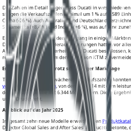
Die Zahlen im Detail zeigen, dass Ducati in verschiedenen
stiegen die Verkaufszahlen minimal um 1 % auf 9.589 Ein
China (-26 %). Auch Australien und Deutschland verzeichn
Südamerika (+8,4 %) und Indien (+6 %), was auf eine zu
Ein möglicher Grund für den Rückgang in einigen Märkten 
Detail zu gehen. Diese Herausforderungen hatten vor all
Aufgrund dieser Unsicherheiten hat Ducati beschlossen, 
reagieren. Ein Schritt, um den Fehler von KTM zu vermei
Erfolgreiche Modelle trotz schwieriger Marktlage
Trotz der allgemein schwächeren Verkaufszahlen konnten
verkauften Motorrädern
, von denen 10.114 mit dem leistu
der Monster-Familie mit 6.344 Motorrädern. Diese Ergebn
unter Druck steht.
Ausblick auf das Jahr 2025
Insgesamt zehn neue Modelle erweitern den
Produktkatal
Director Global Sales and After Sales bei Ducati, betonte,