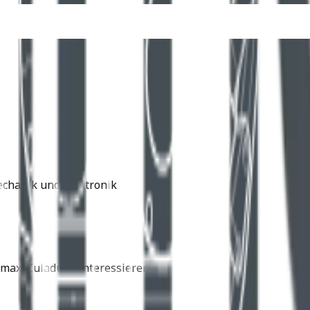
echanik und Elektronik
max. Zuladung interessieren.