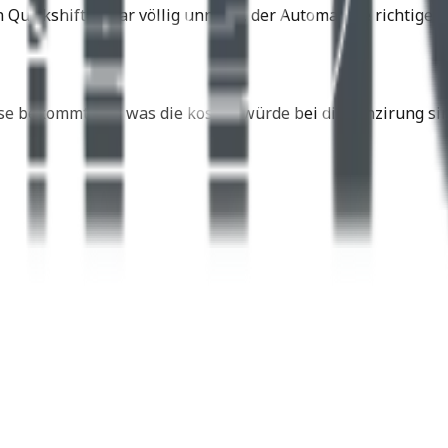
n Quickshifter war völlig unnötig, der Automat die richtig
se bekommt und was die kosten würde bei dir Fünzirung sin