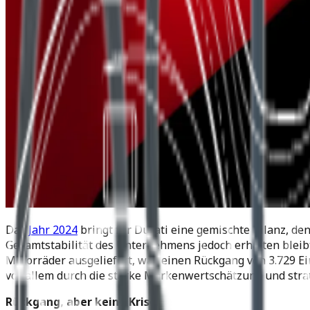
Das
Jahr 2024
bringt für Ducati eine gemischte Bilanz, d
Gesamtstabilität des Unternehmens jedoch erhalten bleibt
Motorräder ausgeliefert, was einen Rückgang von 3.729 Ein
vor allem durch die starke Markenwertschätzung und str
Rückgang, aber keine Krise