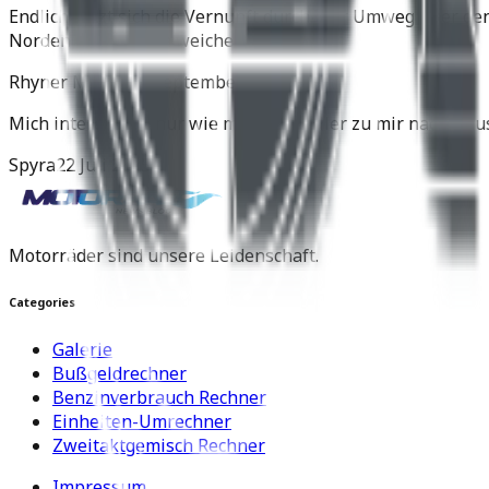
Endlich setzt sich die Vernunft durch. Der Umweg über de
Norden der Yamaha weichen.
Rhyner Martin
11 September 2025
Mich interessiert nur wie man den Roller zu mir nach Hau
Spyra
22 Juli 2025
Motorräder sind unsere Leidenschaft.
Categories
Galerie
Bußgeldrechner
Benzinverbrauch Rechner
Einheiten-Umrechner
Zweitaktgemisch Rechner
Impressum