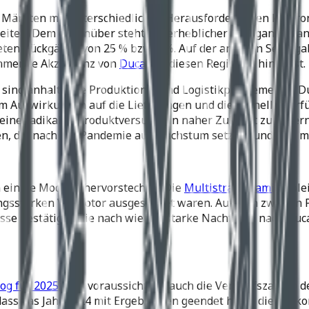
 Märkten mit unterschiedlichen Herausforderungen konfronti
heiten. Dem gegenüber steht ein erheblicher Rückgang in a
eten Rückgänge von 25 % bzw. 4 %. Auf der anderen Seite ga
nehmende Akzeptanz von
Ducati
in diesen Regionen hinweist.
sind anhaltende Produktions- und Logistikprobleme, die Du
em Auswirkungen auf die Lieferungen und die schnelle Verf
keine radikalen Produktversuche in naher Zukunft zu unte
den, die nach der Pandemie auf Wachstum setzten und nun m
 einige Modelle hervorstechen. Die
Multistrada-Familie
blei
ngsstarken V4-Motor ausgestattet waren. Auf dem zweiten Pl
isse bestätigen die nach wie vor starke Nachfrage nach Du
og für 2025
, was voraussichtlich auch die Verkaufszahlen d
 dass das Jahr 2024 mit Ergebnissen geendet habe, die die k