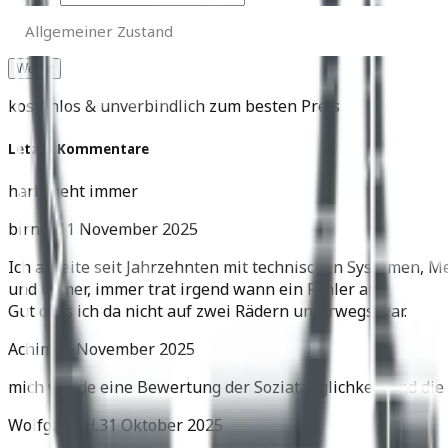
Allgemeiner
Zustand
Allgemeiner Zustand
kostenlos & unverbindlich zum besten Preis
Letzte Kommentare
harly geht immer
birnes
11 November 2025
Ich arbeite seit Jahrzehnten mit technischen Systemen, M
und immer, immer trat irgend wann ein Fehler auf.
Gut dass ich da nicht auf zwei Rädern unterwegs war.
Achim
05 November 2025
mich würde eine Bewertung der Soziatauglichkeit und die 
Wolfgang H.
31 Oktober 2025