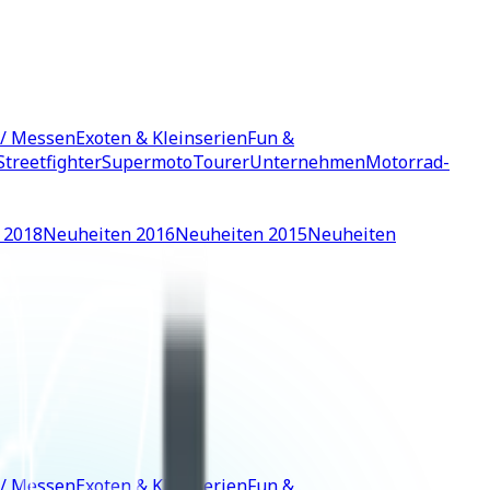
 / Messen
Exoten & Kleinserien
Fun &
Streetfighter
Supermoto
Tourer
Unternehmen
Motorrad-
 2018
Neuheiten 2016
Neuheiten 2015
Neuheiten
 / Messen
Exoten & Kleinserien
Fun &