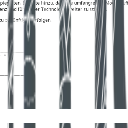
egelten. Er fügte hinzu, dass die umfangreiche Modellauffr
enz und führender Technologie weiter zu stärken.
 zu zukünftigen Erfolgen.