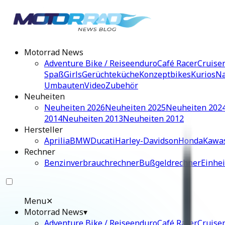
Motorrad News
Adventure Bike / Reiseenduro
Café Racer
Cruise
Spaß
Girls
Gerüchteküche
Konzeptbikes
Kurios
Na
Umbauten
Video
Zubehör
Neuheiten
Neuheiten 2026
Neuheiten 2025
Neuheiten 202
2014
Neuheiten 2013
Neuheiten 2012
Hersteller
Aprilia
BMW
Ducati
Harley-Davidson
Honda
Kawa
Rechner
Benzinverbrauchrechner
Bußgeldrechner
Einhe
Menu
✕
Motorrad News
▾
Adventure Bike / Reiseenduro
Café Racer
Cruise