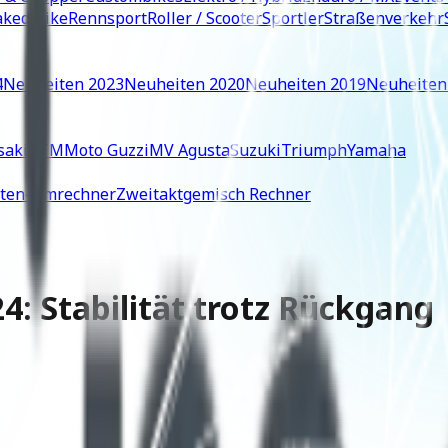
ked Bike
Rennsport
Roller / Scooter
Sportler
Straßenverkehr
4
Neuheiten 2023
Neuheiten 2020
Neuheiten 2019
Neuheiten
saki
KTM
Moto Guzzi
MV Agusta
Suzuki
Triumph
Yamaha
iten-Umrechner
Zweitaktgemisch Rechner
: Stabilität trotz Rückgang