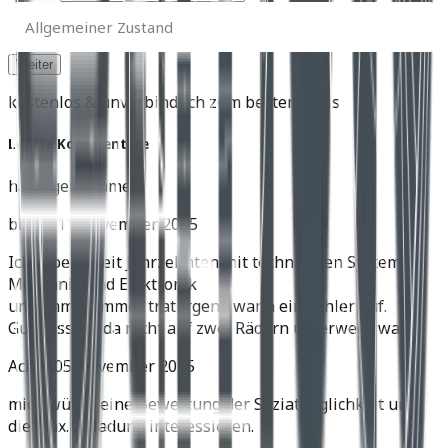
Allgemeiner
Zustand
Allgemeiner Zustand
kostenlos & unverbindlich zum besten Preis
Letzte Kommentare
harly geht immer
birnes
11 November 2025
Ich arbeite seit Jahrzehnten mit technischen Systemen,
Mechanik und Elektronik
und immer, immer trat irgend wann ein Fehler auf.
Gut dass ich da nicht auf zwei Rädern unterwegs war.
Achim
05 November 2025
mich würde eine Bewertung der Soziatauglichkeit und
die max. Zuladung interessieren.