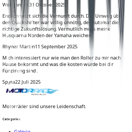
Wolfgang H.
31 Oktober 2025
Endlich setzt sich die Vernunft durch. Der Umweg über
den Quickshifter war völlig unnötig, der Automat die
richtige Zukunftslösung. Vermutlich muss meine
Husqvarna Norden der Yamaha weichen.
Rhyner Martin
11 September 2025
Mich interessiert nur wie man den Roller zu mir nach
Hause bekommt und was die kosten würde bei dir
Fünzirung sind .
Spyra
22 Juli 2025
Motorräder sind unsere Leidenschaft.
Categories
Galerie