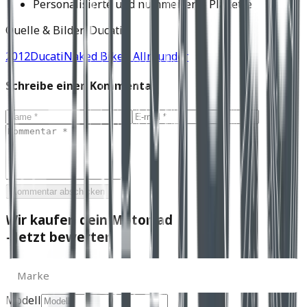
Personalisierte und nummerierte Plakette
Quelle & Bilder: Ducati
2012
Ducati
Naked Bike / Allrounder
Schreibe einen Kommentar
Kommentar abschicken
Wir kaufen dein Motorrad
- Jetzt bewerten
Marke
Marke
Modell