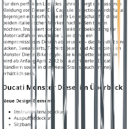
Für den perfekten Look des Fahrers sorgt die passende
Kleidung von Diesel: Die Capsule Collection wurde für all
diejenigen entworfen, die ihre Leidenschaft für diese
beiden italienischen Marken nach außen tragen
möchten. Inspiriert von der Funktionsbekleidung für
Motorradfahrer wurde die Linie durch ein
kompromissloses Design abgerundet – das Resultat sind
Jacken, Sweatshirts, T-Shirts, Jeans und Accessoires im
Monster Diesel Biker-Style. Die komplette Kollektion
wird ab Anfang April 2012 bei autorisierten Ducati
Händlern sowie in den Diesel Stores (auch online)
erhältlich sein.
Ducati Monster Diesel im Überblick
Neue Design-Elemente
Instrumentenabdeckung
Auspuffabdeckung
Sitzbank