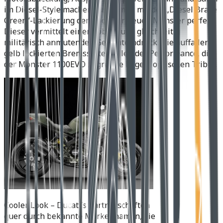
im Diesel-Style machen zusammen mit der „Diesel Brave
Green“-Lackierung den Look der neuen Monster perfekt.
Dieser vermittelt einen robust und gleichzeitig
militärisch anmutenden Gesamteindruck. Die auffallend
gelb lackierten Bremssättel zollen der Performance, die
der Monster 1100EVO zugrunde liegen, optischen Tribut.
Cooler Look – Ducati’s Partnerschaften
quer durch bekannte Markennamen, die