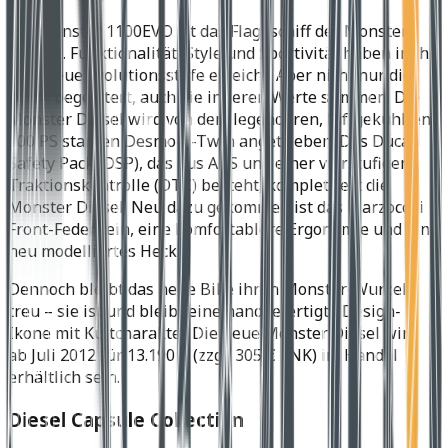
Die Monster 1100EVO ist das Flaggschiff der Monster-
Familie. Funktionalität, Style und Sportivität haben in ihr
eine neue Evolutionsstufe erreicht. Aber nicht nur die
Optik begeistert, auch die inneren Werte stimmen: Die
Monster Diesel wird von dem legendären, luftgekühlten,
100 PS starken Desmo-L-Twin angetrieben. Das Ducati
Safety Pack (DSP), das aus ABS und einer vierstufigen
Traktionskontrolle (DTC) besteht, komplettiert die
Monster Diesel. Neu dazu gekommen ist das Marzocchi
Front-Federbein, eine komfortablere Ergonomie und ein
neu modelliertes Heck.
Dennoch bleibt das neue Bike ihren Monster-Wurzeln
treu – sie ist und bleibt eine handgefertigte Design-
Ikone mit Kultcharakter. Die neue Monster Diesel wird
ab Juli 2012 für 13.190 € (zzgl. 305 € LNK) im Handel
erhältlich sein.
Diesel Capsule Collection