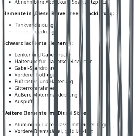
Abnehmbare Abdeckung Soziussitzplatz
Elemente in „Diesel Brave Green“-Lackierung:
Tankverkleidung
Soziusabdeckung
Schwarz lackierte Elemente:
Lenker und Gabelbrücke
Halterung für Hauptscheinwerfer
Gabel-Standrohre
Vorderer Kotflügel
Fußrasten und Halterung
Gitterrohrrahmen
Äußere Motorenabdeckung
Auspuff
Weitere Elemente im “Diesel Style”:
Aluminium-Lufteinlässe mit Diesel-Logo
Vordere Bremssättel, gelb lackiert