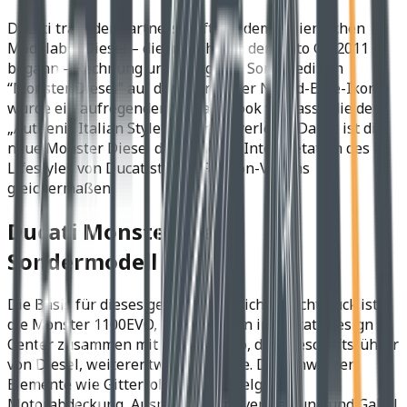
Ducati trägt der Partnerschaft mit dem italienischen
Modelabel Diesel – die im Rahmen der Moto GP 2011
begann – Rechnung und bringt die Sonderedition
“Monster Diesel” auf den Markt. Der Naked-Bike-Ikone
wurde ein aufregender Military-Look verpasst, die dem
„Authenic Italian Style“ Ausdruck verleiht. Damit ist die
neue Monster Diesel die moderne Interpretation des
Lifestyles von Ducatisti und Fashion-Victims
gleichermaßen.
Ducati Monster Diesel
Sondermodell
Die Basis für dieses gemeinschaftliche Prachtstück ist
die Monster 1100EVO, deren Design im Ducati Design
Center zusammen mit Renzo Rosso, dem Geschäftsführer
von Diesel, weiterentwickelt wurde. Die schwarzen
Elemente wie Gitterrohrrahmen, Felgen,
Motorabdeckung, Auspuff, Cockpitverkleidung und Gabel