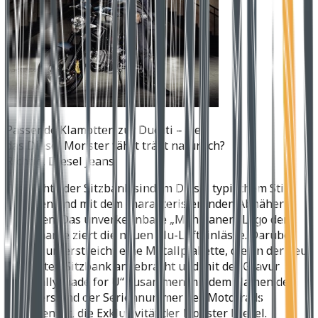
Passende Klamotten zur Ducati – wer
das Diesel Monster fährt trägt natürlich?
Richtig, Diesel Jeans!
Die Nähte der Sitzbank sind im Diesel typischem Stil
gehalten und mit dem charakterisierenden Abnäher
versehen. Das unverkennbare „Mohikaner“-Logo der
Modemarke ziert die neuen Alu-Lufteinlässe. Darüber
hinaus unterstreicht eine Metallplakette, die an der neu
geformten Sitzbank angebracht und mit der Gravur
„Specially made for U“ zusammen mit dem Namen des
Besitzers und der Seriennummer des Motorrads
versehen ist, die Exklusivität der Monster Diesel.