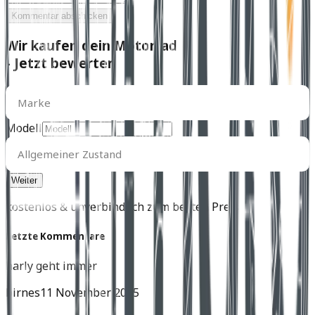
Kommentar abschicken
Wir kaufen dein Motorrad
- Jetzt bewerten
Marke
Marke
Modell
Allgemeiner
Zustand
Allgemeiner Zustand
kostenlos & unverbindlich zum besten Preis
Letzte Kommentare
harly geht immer
birnes
11 November 2025