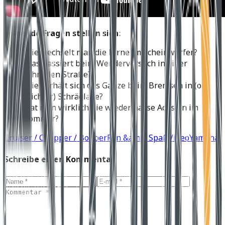
Folgende Fragen stellen sich:
Wie wechselt man die Birne im Scheinwerfer?
Was passiert beim Wenderversuch in einer
schmalen Straße?
Wie verhält sich das Ganze beim Bremsen in (ok
leichter) Schräglage?
Hat man wirklich nie wieder nasse Achseln im
Sommer?
Cruiser / Chopper / Bobber
Fun &amp; Spaß
Video
Yamaha
Schreibe einen Kommentar