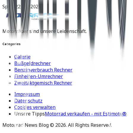
Spyra
22 Juli 2025
Motorräder sind unsere Leidenschaft.
Categories
Galerie
Bußgeldrechner
Benzinverbrauch Rechner
Einheiten-Umrechner
Zweitaktgemisch Rechner
Impressum
Datenschutz
Cookies verwalten
Unsere Tipps
Motorrad verkaufen - mit Estimoto®
Motorrad News Blog ©
2026
. All Rights Reserved.