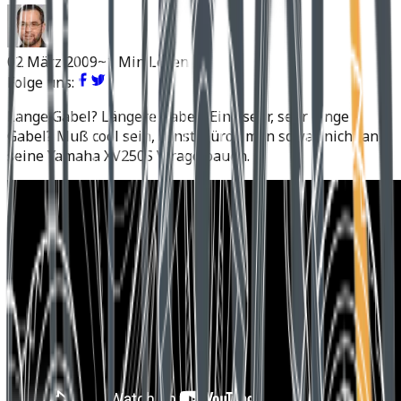
02 März 2009
~1 Min Lesen
Folge uns:
Lange Gabel? Längere Gabel? Eine sehr, sehr lange
Gabel? Muß cool sein, sonst würde man sowas nicht an
seine Yamaha XV250S Virago bauen.