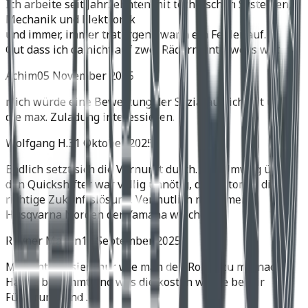
Ich arbeite seit Jahrzehnten mit technischen Systemen,
Mechanik und Elektronik
und immer, immer trat irgend wann ein Fehler auf.
Gut dass ich da nicht auf zwei Rädern unterwegs war.
Achim
05 November 2025
mich würde eine Bewertung der Soziatauglichkeit und
die max. Zuladung interessieren.
Wolfgang H.
31 Oktober 2025
Endlich setzt sich die Vernunft durch. Der Umweg über
den Quickshifter war völlig unnötig, der Automat die
richtige Zukunftslösung. Vermutlich muss meine
Husqvarna Norden der Yamaha weichen.
Rhyner Martin
11 September 2025
Mich interessiert nur wie man den Roller zu mir nach
Hause bekommt und was die kosten würde bei dir
Fünzirung sind .