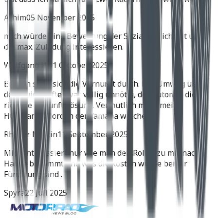
Achim
05 November 2025
mich würde eine Bewertung der Soziatauglichkeit und
die max. Zuladung interessieren.
Wolfgang H.
31 Oktober 2025
Endlich setzt sich die Vernunft durch. Der Umweg über
den Quickshifter war völlig unnötig, der Automat die
richtige Zukunftslösung. Vermutlich muss meine
Husqvarna Norden der Yamaha weichen.
Rhyner Martin
11 September 2025
Mich interessiert nur wie man den Roller zu mir nach
Hause bekommt und was die kosten würde bei dir
Fünzirung sind .
Spyra
22 Juli 2025