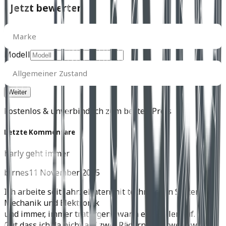
- Jetzt bewerten
Marke
Marke
Modell
Allgemeiner
Zustand
Allgemeiner Zustand
kostenlos & unverbindlich zum besten Preis
Letzte Kommentare
harly geht immer
birnes
11 November 2025
Ich arbeite seit Jahrzehnten mit technischen Systemen,
Mechanik und Elektronik
und immer, immer trat irgend wann ein Fehler auf.
Gut dass ich da nicht auf zwei Rädern unterwegs war.