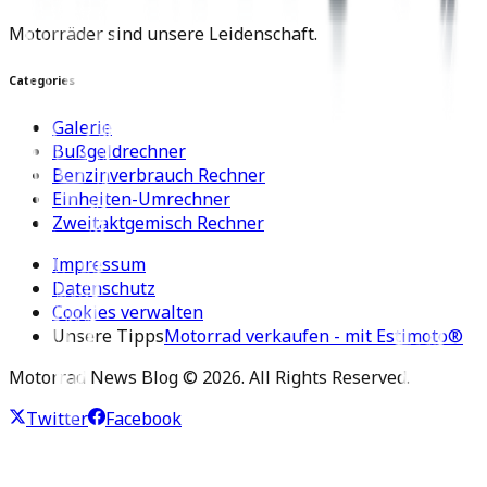
Motorräder sind unsere Leidenschaft.
Categories
Galerie
Bußgeldrechner
Benzinverbrauch Rechner
Einheiten-Umrechner
Zweitaktgemisch Rechner
Impressum
Datenschutz
Cookies verwalten
Unsere Tipps
Motorrad verkaufen - mit Estimoto®
Motorrad News Blog ©
2026
. All Rights Reserved.
Twitter
Facebook