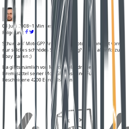
08 Juni 2008
~1 Min Lesen
Folge uns:
Scharf auf MotoGP? Am eigenen Motorrad bremst vorn
nur solches schnödes Standardzeug? Dann aber fix zu
Ebay Italien ;)
Da gibts nämlich von Marco Melandri die
Bremssättel seiner MotoGP Maschine. Für
bescheidene 4200 Euro. Also ran ;).