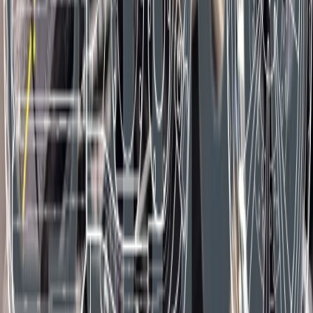
kostenlos & unverbindlich zum besten Preis
Letzte Kommentare
harly geht immer
birnes
11 November 2025
Ich arbeite seit Jahrzehnten mit technischen Systemen,
Mechanik und Elektronik
und immer, immer trat irgend wann ein Fehler auf.
Gut dass ich da nicht auf zwei Rädern unterwegs war.
Achim
05 November 2025
mich würde eine Bewertung der Soziatauglichkeit und
die max. Zuladung interessieren.
Wolfgang H.
31 Oktober 2025
Endlich setzt sich die Vernunft durch. Der Umweg über
den Quickshifter war völlig unnötig, der Automat die