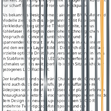
zur scharf konturierten Front- und Heckpartie.
Als bekanntes Designelement aktueller BMW Motorrad
Modelle zieht sich das so genannte Split Face vom
Verkleidungsbug über die Tankoberseite, die aus
Kohlefaser gefertigt ist, den hohen technologischen
Anspruch der Concept 6 unterstreicht und einen
spannenden Kontrast zur Außenschale in Aluminium
und den weißen Layern bildet. Die durch das Split Face
erzielte optische Dreiteilung verstärken vorn ein längs
in Stabform integrierter LED-Scheinwerfer sowie ein
schmales und bis weit oberhalb in den Sitzbankhöcker
gezogenes LED-Rücklicht.
Der kraftvolle und souveräne Charakter der Concept 6
wird auch durch die sechsflutige Auspuffanlage mit
Sidepipes sowie die starke Präsenz der platinfarbenen
Ansaugkanäle betont. Aerodynamikkomponenten wie der
dem Design der neuen, supersportlichen S 1000 RR
entlehnte Twin-tipped-Motorspoiler und die