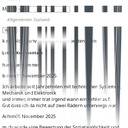
Modell
Allgemeiner
Zustand
Allgemeiner Zustand
kostenlos & unverbindlich zum besten Preis
Letzte Kommentare
harly geht immer
birnes
11 November 2025
Ich arbeite seit Jahrzehnten mit technischen Systemen,
Mechanik und Elektronik
und immer, immer trat irgend wann ein Fehler auf.
Gut dass ich da nicht auf zwei Rädern unterwegs war.
Achim
05 November 2025
mich würde eine Bewertung der Soziatauglichkeit und