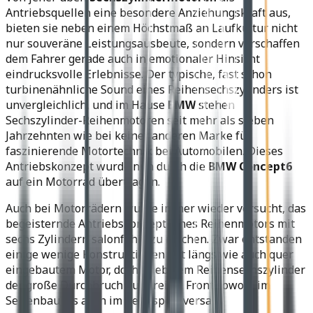
Antriebsquellen eine besondere Anziehungskraft aus,
bieten sie neben einem Höchstmaß an Laufkultur nicht
nur souveräne Leistungsausbeute, sondern verschaffen
dem Fahrer gerade auch in emotionaler Hinsicht
eindrucksvolle Erlebnisse. Der typische, fast schon
turbinenähnliche Sound eines Reihensechszylinders ist
unvergleichlich, und im Hause
BMW
stehen
Sechszylinder-Reihenmotoren seit mehr als sieben
Jahrzehnten wie bei keiner anderen Marke für
faszinierende Motortechnik bei Automobilen. Dieses
Antriebskonzept wurde nun durch die
BMW Concept6
auf ein Motorrad übertragen.
Auch bei Motorrädern wurde immer wieder versucht, das
begeisternde Antriebskonzept eines Reihenmotors mit
sechs Zylindern salonfähig zu machen. Zwar entstanden
einige wenige Konstruktionen mit längs wie auch quer
eingebautem Motor, doch blieb dem Reihensechszylinder
der große Durchbruch auf breiter Front sowohl im
Serienbau als auch im Rennsport versagt.