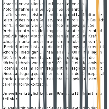
Motor aber vor allem neue Dimensionen des
Motorradfahrens in Bezug auf Souveränität,
Kraftreserven, Leistungsentfaltung und Laufkultur.Die
Leistung des neuen Sechszylinders wird sich im Bereich
der 1,3-l-Reihenvierzylinder-Motoren bewegen. Sein
Drehmoment wird allerdings im absoluten Spitzenfeld
großvolumiger Motorradmotoren liegen. Seine Kraft
schöpft er unter anderem aus einem Hubraum von 1,6
l.Beeindruckend ist auch die die Leistungscharakteristik.
Schon bei niedrigen Drehzahlen ab 2.000 min–1 liegen
130 Nm Drehmoment an, und gleichzeitig zeigt die
Höchstdrehzahl von knapp 9.000 min–1 ein dynamisches
Potenzial, das im Tourersegment seinesgleichen sucht.
Diese Auslegung qualifiziert den Motor der Concept 6 als
Antrieb grundsätzlich für ein breites Spektrum denk­
barer Motorradkonzepte.
Umweltverträglichkeit und Wirtschaftlichkeit neu
definiert
Souveränität beweist der Sechszylinder-Antrieb der