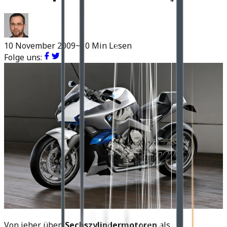
10 November 2009
~10 Min Lesen
Folge uns:
Von jeher üben
Sechszylindermotoren
als