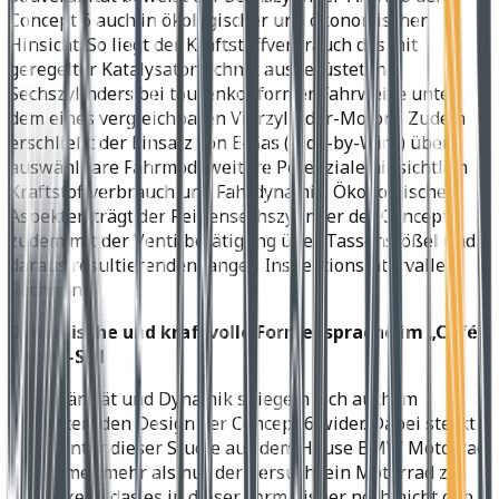
Concept 6 auch in öko­logischer und ökonomischer
Hinsicht. So liegt der Kraftstoffverbrauch des mit
geregelter Katalysatortechnik ausgerüsteten
Sechszylinders bei tourenkonformer Fahrweise unter
dem eines vergleichbaren Vierzylinder-Motors. Zudem
erschließt der Einsatz von E-Gas (Ride-by-Wire) über
auswählbare Fahrmodi weitere Potenziale hinsichtlich
Kraftstoffverbrauch und Fahrdynamik. Ökonomischen
Aspekten trägt der Reihensechszylinder der Concept 6
zudem mit der Ventilbetätigung über Tassenstößel und
daraus resultierenden langen Inspektionsintervallen
Rechnung.
Dynamische und kraftvolle Formensprache im „Café
Racer“-Stil
Souveränität und Dynamik spiegeln sich auch im
begeisternden Design der Concept 6 wider. Dabei steckt
auch hinter dieser Studie aus dem Hause BMW Motorrad
wie immer mehr als nur der Versuch, ein Motorrad zu
ent­wickeln, das es in dieser Form bisher noch nicht gab.