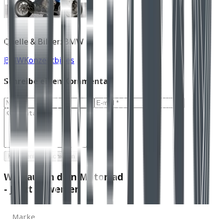
Quelle & Bilder: BMW
BMW
Konzeptbikes
Schreibe einen Kommentar
Kommentar abschicken
Wir kaufen dein Motorrad
- Jetzt bewerten
Marke
Marke