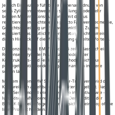
Je nach Einbaulage führte die Reihenanordnung von
sechs Zylindern ­entweder zu sehr langen oder sehr
breiten Motorradkonstruktionen mit daraus
resultierenden Nachteilen in puncto Fahrwerkgeometrie,
Gewichtsverteilung und Schwerpunktlage. Zudem
egalisierte das deutlich höhere Motorgewicht zumeist
die im Hinblick auf die Motorleistung erzielten Vorteile.
Die Konzeptstudie BMW Concept 6 zeigt, dass sich ein
Reihensechszylinder heute dank modernster
Konstruktions- und Fertigungsmethoden nicht nur
prestigeträchtig, sondern sogar dynamisch in Szene
setzen lässt.
Mit dem neuen BMW Sechszylinder-Triebwerk wird die
K-Baureihe in abseh­barer Zeit weiter ausgebaut. Das
erste Serienmodell wird ein ebenso innovatives wie ­
luxuriöses BMW Tourenmotorrad. Der Tradition der
BMW K-Baureihe folgend, wird es sich um ein „Top of the
line“-Produkt handeln.