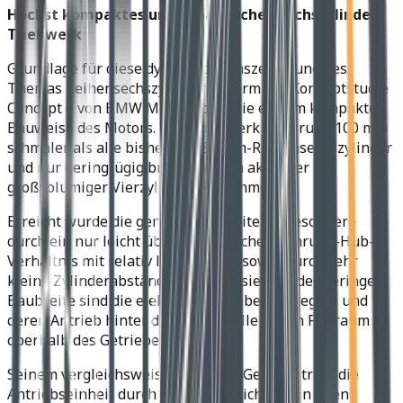
Höchst kompaktes und dynamisches Sechszylinder-
Triebwerk
Grundlage für diese dynamische Inszenierung des
Themas Reihensechs­zylinder in Form der Konzeptstudie
Concept 6 von BMW Motorrad ist die extrem kompakte
Bauweise des Motors. Das Triebwerk baut rund 100 mm
schmaler als alle bisherigen Serien-Reihensechszylinder
und nur geringfügig breiter als ein aktueller
großvolumiger Vierzylinder-Reihenmotor.
Erreicht wurde die geringe Baubreite insbesondere
durch ein nur leicht über­quadratisches Bohrung-Hub-
Verhältnis mit relativ langem Hub sowie durch sehr
kleine Zylinderabstände. Zur Realisierung der geringen
Baubreite sind die elektrischen Nebenaggregate und
deren Antrieb hinter die Kurbelwelle in den Freiraum
oberhalb des Getriebes verlegt.
Seinem vergleichsweise niedrigen Gewicht trägt die
Antriebseinheit durch gezielten Leichtbau in allen