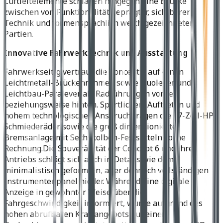
Luftleitelemente schlagen hingegen eine Brücke
zwischen von Funktionalität geprägter, sichtbarer
Technik und formensprachlich weich gezeichneten
Partien.
Innovative Fahrwerktechnik und Ausstattung
Fahrwerkseitig vertraut die Concept 6 auf einen
Leichtmetall-Brückenrahmen sowie Duolever und
Leichtbau-Paralever als Radführungen vorne
beziehungsweise hinten. Sportlichem Auftreten und
hohem technologischen Anspruch tragen die 17-Zoll-HP-
Schmiederäder sowie die groß dimensionierte
Bremsanlage mit Sechskolben-Festsätteln vorne
Rechnung.Die Souveränität der Concept 6 und ihres
Antriebs schlägt sich auch in Details wie dem
minimalistisch geformten, aber dennoch vollständigen
Instrumenten­panel nieder. Während eine digitale
Anzeige in gewohnter Weise über die
Fahrgeschwindigkeit informiert, wurde aufgrund des
hohen abrufbaren Kraftangebots auf einen