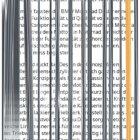
Einmal mehr fassten die BMW Motorrad Designer neben
technischer Funk­tionalität und Qualität vor allem die
emotionale Komponente zwischen Mensch und Motorrad
ins Auge. Getreu dem Motto: Ein Motorrad hat nicht nur
den Gesetzen der Funktionalität zu gehorchen, sondern
muss auf vielschichtige Weise Emotionen wecken.
Kurzum – es muss begeistern.
Entsprechend rückt das Design der Concept 6 den
kraftvollen Reihensechs­zylinder optisch ganz in den
Mittelpunkt. Konzipiert als Mix aus klassischen und
modernen Stilelementen des Motorradbaus, nimmt die
Concept 6 mit langer Frontpartie und kurzem Heck die
Formensprache der legendären Café Racer auf. Kraftvoll
und muskulös umschließen die Karosserieelemente das
platinfarben lackierte Triebwerk und stellen es aus allen
Blickwinkeln lustvoll zur Schau.Dabei sorgen betont
weiche Linien einerseits für eine organische Integration
des Triebwerks, stehen aber gleichzeitig in einem
starken, Spannung und Dynamik erzeugenden Kontrast