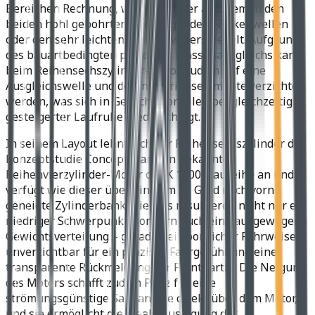
Bereichen Rechnung, was sich unter anderem in den
beiden hohl gebohrten obenliegenden Nockenwellen
oder den sehr leichten Pleueln widerspiegelt. Aufgrund
des bauartbedingten perfekten Massenausgleichs kann
beim Reihensechszylinder-Motor zudem auf eine
Ausgleichswelle und deren Antriebselemente verzichtet
werden, was sich in Gewichtsvorteilen bei gleichzeitig
gesteigerter Laufruhe niederschlägt.
In seinem Layout lehnt sich der Reihensechszylinder der
Konzeptstudie Concept 6 an den bekannten
Reihenvierzylinder-Motor der K 1300-Baureihe an und
verfügt wie dieser über eine um 55 Grad nach vorn
geneigte Zylinderbank. Hieraus resultieren nicht nur ein
niedriger Schwerpunkt, sondern auch eine ausgewogene
Gewichtsverteilung – gerade bei sportlicher Fahrweise
unverzichtbar für ein präzises Fahrgefühl und eine
transparente Rückmeldung der Frontpartie. Die Neigung
des Motors schafft zudem Platz für eine
strömungsgünstige Sauganlage direkt über dem Motor,
und sie ermöglicht die ideale Auslegung der