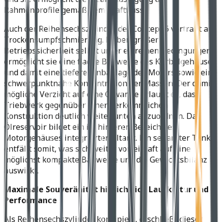
Rahmenprofile gemäß dem Kraftfluss.
Auch der Reihensechszylinder der Concept 6 vertraut auf
Trockensumpfschmierung. Neben großer
Betriebssicherheit selbst unter extremen Bedingungen
ermöglicht sie eine flache Bauweise des Kurbelgehäuses
und damit eine tiefere Einbaulage des Motors sowie eine
schwerpunktnahe Konzentration der Massen. Der damit
mögliche Verzicht auf eine Ölwanne erlaubt es, das
Triebwerk gegenüber einer herkömmlichen
Konstruktion deutlich weiter unten anzuordnen. Das
Ölreservoir bildet ein im hinteren Bereich des
Motorgehäuses integrierter Öltank. Ein separater Tank
entfällt somit, was sich weiter vorteilhaft auf eine
möglichst kompakte Bauweise und die Gewichtsbilanz
auswirkt.
Maximale Souveränität hinsichtlich Laufkultur und
Performance
Als Reihensechszylinder konzipiert, erschließt dieser