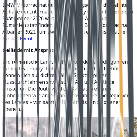
BMW Motorrad hat den Austragungsort für die zehnte
Auflage der International GS Trophy bekanntgegeben: Im
Spätsommer 2026 wird das Offroad-Abenteuer in
Rumänien stattfinden. Damit wählt BMW Motorrad nach
Albanien 2022 zum zweiten Mal ein europäisches Ziel
für das
Event
.
Gelände mit Anspruch
Die rumänische Landschaft bietet ideale Bedingungen
für die GS Trophy. Teilnehmerinnen und Teilnehmer
können sich auf dichte Wälder, Schotterpisten,
Flussdurchfahrten sowie steile An- und Abstiege
einstellen. Die Route wird die Karpaten ebenso
einbeziehen wie andere abwechslungsreiche Regionen
des Landes – von sanften Hügeln bis hin zu offenen
Ebenen.