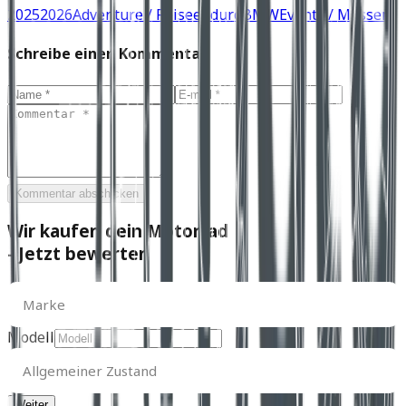
2025
2026
Adventure / Reiseenduro
BMW
Events / Messen
Schreibe einen Kommentar
Kommentar abschicken
Wir kaufen dein Motorrad
- Jetzt bewerten
Marke
Marke
Modell
Allgemeiner
Zustand
Allgemeiner Zustand