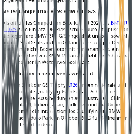
Legende in Verbindung gebracht wird.
Neues Competition Bike: BMW R 12 G/S
Als offizielles Competition Bike kommt 2026 die
BMW R
12 G/S
zum Einsatz. Die klassische Enduro ist optisch an
die legendäre BMW R 80 G/S angelehnt und soll sowohl
auf der Straße als auch im Gelände überzeugen. Der
traditionsreiche Boxermotor mit Kardanantrieb, ein
Markenzeichen von BMW Motorrad, steht für Robustheit
und Ausdauer im Wettbewerbseinsatz.
Qualifikation in neun Events weltweit
Bis zum Start der GS Trophy
2026
finden nationale und
internationale Qualifying-Events statt. Acht Länder
richten eigene Ausscheidungen aus: Australien, China,
Deutschland, Indien, Japan, Südkorea und die Ukraine.
Dazu kommt ein internationales Qualifying im BMW
Motorrad Enduro Park im Oktober 2025 für Teilnehmer
aus weiteren Ländern.