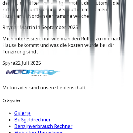
den Quickshifter war völlig unnötig, der Automat die
richtige Zukunftslösung. Vermutlich muss meine
Husqvarna Norden der Yamaha weichen.
Rhyner Martin
11 September 2025
Mich interessiert nur wie man den Roller zu mir nach
Hause bekommt und was die kosten würde bei dir
Fünzirung sind .
Spyra
22 Juli 2025
Motorräder sind unsere Leidenschaft.
Categories
Galerie
Bußgeldrechner
Benzinverbrauch Rechner
Einheiten-Umrechner