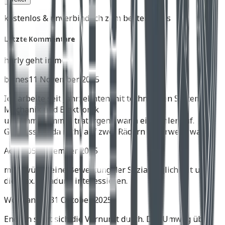
kostenlos & unverbindlich zum besten Preis
Letzte Kommentare
harly geht immer
birnes
11 November 2025
Ich arbeite seit Jahrzehnten mit technischen Systemen,
Mechanik und Elektronik
und immer, immer trat irgend wann ein Fehler auf.
Gut dass ich da nicht auf zwei Rädern unterwegs war.
Achim
05 November 2025
mich würde eine Bewertung der Soziatauglichkeit und
die max. Zuladung interessieren.
Wolfgang H.
31 Oktober 2025
Endlich setzt sich die Vernunft durch. Der Umweg über