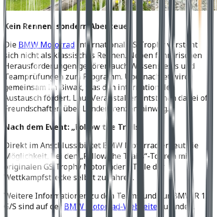
Kein Rennen, sondern Abenteuer
Die
BMW Motorrad
International GS Trophy versteht
sich nicht als klassisches Rennen. Neben fahrerischen
Herausforderungen gehören auch Wissenstests und
Teamprüfungen zum Programm. Übernachtet wird
gemeinsam im Biwak, was den internationalen
Austausch fördert. Laut Veranstalter entstehen dabei oft
Freundschaften über Ländergrenzen hinweg.
Nach dem Event: „Follow the Trails“
Direkt im Anschluss bietet BMW Motorrad erneut die
Möglichkeit, bei den „Follow the Trails“-Touren mit
originalen GS Trophy Motorrädern Teile der
Wettkampfstrecke selbst zu fahren.
Weitere Informationen zu den Teams und zur BMW R 12
G/S sind auf der
BMW Motorrad-Webseite
zu finden.