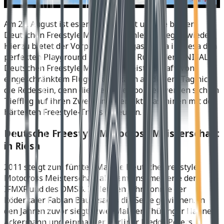
Am 27. August ist es endlich so weit und die besten
Deutschen Freestyle Motocross Athleten fliegen wieder.
Hierzu bietet der Vorplatz der Erdgas Arena in Riesa den
perfekten Playground für die erste Runde der SINISALO
Deutschen Freestyle Motocross Meisterschaft. Von
eingeschränktem Flugverkehr kann an diesem Tag nicht
die Rede sein, denn die Freestyle Sportler werden sich im
Tiefflug auf ihren Zwei- und Viertakt Maschinen mit den
härtesten Freestyle-Tricks befeuern.
Deutsche Freestyle Motocross Meisterschaft
in Riesa
2011 steigt zum fünften Mal die Deutsche Freestyle
Motocross Meisterschaft als gemeinsame Serie der
IFMXF und des DMSB. Im letzten Jahr konnte der
Rödentaler Fabian Bauersachs die Serie gewinnen. In
den Jahren zuvor siegte zwei Mal der Thüringer Hannes
Ackermann und einmal der Berliner Freddy Peters.