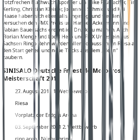
rotzfrechen Nachwuchssportler um Mike Plümacher, Tim
Kerling, Christian Kleiner, Johannes Schmidt und Kai
Haase haben sich ebenfalls angesagt und werden
versuchen den FMX Profis um Hannes Ackermann und
Fabian Bauersachs ordentlich Druck zu machen. Auch
Florian Menge und Local Hero und FMX Urgestein aus
Sachsen Ringo Rehn werden aller Voraussicht in Riesa an
den Start gehen und neue Tricks aus dem „Helm“
zaubern.
SINISALO Deutsche Freestyle Motocross
Meisterschaft 2011
27. August 2011 1. Wettbewerb
Riesa
Vorplatz der Erdgas Arena
03. September 2011 2. Wettbewerb
ring arena Nürburgring