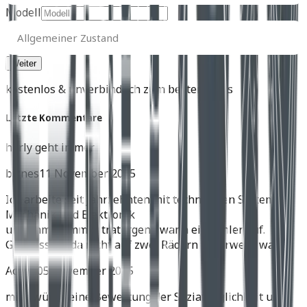
Modell
Allgemeiner
Zustand
Allgemeiner Zustand
kostenlos & unverbindlich zum besten Preis
Letzte Kommentare
harly geht immer
birnes
11 November 2025
Ich arbeite seit Jahrzehnten mit technischen Systemen,
Mechanik und Elektronik
und immer, immer trat irgend wann ein Fehler auf.
Gut dass ich da nicht auf zwei Rädern unterwegs war.
Achim
05 November 2025
mich würde eine Bewertung der Soziatauglichkeit und