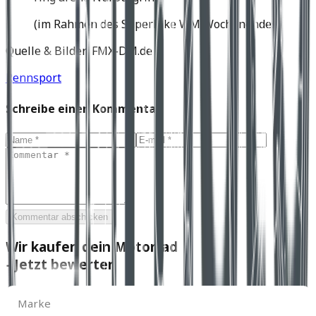
(im Rahmen des Superbike WM Wochenendes)
Quelle & Bilder: FMX-DM.de
Rennsport
Schreibe einen Kommentar
Kommentar abschicken
Wir kaufen dein Motorrad
- Jetzt bewerten
Marke
Marke