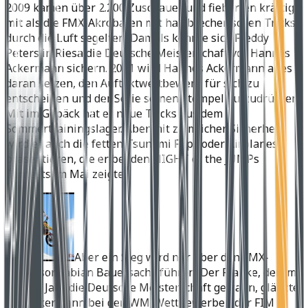
2009 kamen über 2.200 Zuschauer und fieberten kräftig
mit als die FMX-Akrobaten mit halsbrecherischen Tricks
durch die Luft segelten. Damals konnte sich Freddy
Peters in Riesa die Deutsche Meisterschaft vor Hannes
Ackermann sichern. 2011 wird Hannes Ackermann alles
daran setzen, den Auftaktwettbewerb für sich zu
entscheiden und der Serie seinen Stempel aufzudrücken.
Mit im Gepäck hat er neue Tricks aus dem
Sommertrainingslager. Aber mit ziemlicher Sicherheit
wird er auch die fetten Tsunami Flips oder Airplanes
präsentieren, die er bei den NIGHT of the JUMPs
Contests im Mai zeigte.
Aber ein Sieg wird nur über den FMX-
Professor Fabian Bauersachs führen. Der Franke, der im
letzten Jahr die Deutsche Meisterschaft gewann, glänzte
wie Ackermann bei den WM-Wettbewerben der FIM