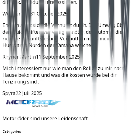
die max. Zuladung interessieren.
Wolfgang H.
31 Oktober 2025
Endlich setzt sich die Vernunft durch. Der Umweg über
den Quickshifter war völlig unnötig, der Automat die
richtige Zukunftslösung. Vermutlich muss meine
Husqvarna Norden der Yamaha weichen.
Rhyner Martin
11 September 2025
Mich interessiert nur wie man den Roller zu mir nach
Hause bekommt und was die kosten würde bei dir
Fünzirung sind .
Spyra
22 Juli 2025
Motorräder sind unsere Leidenschaft.
Categories