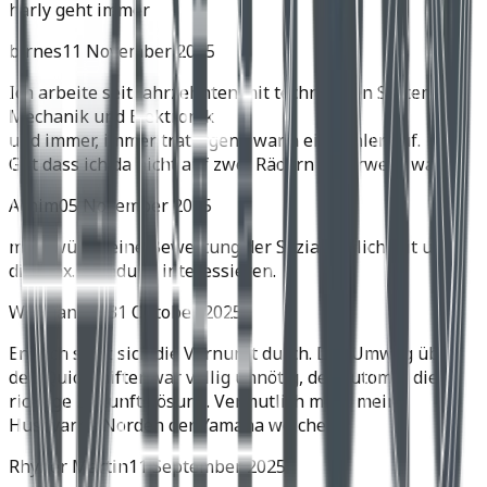
harly geht immer
birnes
11 November 2025
Ich arbeite seit Jahrzehnten mit technischen Systemen,
Mechanik und Elektronik
und immer, immer trat irgend wann ein Fehler auf.
Gut dass ich da nicht auf zwei Rädern unterwegs war.
Achim
05 November 2025
mich würde eine Bewertung der Soziatauglichkeit und
die max. Zuladung interessieren.
Wolfgang H.
31 Oktober 2025
Endlich setzt sich die Vernunft durch. Der Umweg über
den Quickshifter war völlig unnötig, der Automat die
richtige Zukunftslösung. Vermutlich muss meine
Husqvarna Norden der Yamaha weichen.
Rhyner Martin
11 September 2025