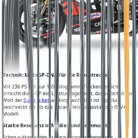
Technik: MotoGP-DNA für die Rennstrecke
Mit 238 PS bei nur 165 Kilogramm Trockengewicht
erreicht die X-GP ein Leistungsgewicht, das selbst in der
Welt der
Superbikes
außergewöhnlich ist. Aprilia
beschreibt sie als das bislang leistungsstärkste RSV4-
Modell.
Starke Resonanz in Medien und Community
Schon während des Präsentationswochenendes