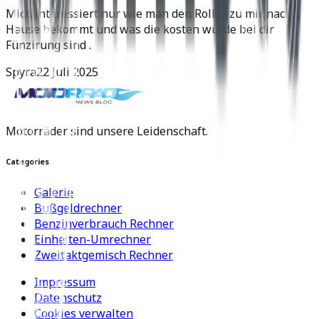
Mich interessiert nur wie man den Roller zu mir nach
Hause bekommt und was die kosten würde bei dir
Fünzirung sind .
Spyra
22 Juli 2025
Motorräder sind unsere Leidenschaft.
Categories
Galerie
Bußgeldrechner
Benzinverbrauch Rechner
Einheiten-Umrechner
Zweitaktgemisch Rechner
Impressum
Datenschutz
Cookies verwalten