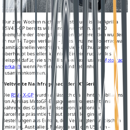
Nur zwei Wochen nach der Vorstellung ist die Aprilia
RSV4 X-GP bereits vollständig vergriffen. Alle 30
Exemplare der streng limitierten Sonderedition wurden
in nur 14 Tagen verkauft – jedes einzelne Motorrad war
damit schneller vergriffen, als viele Enthusiasten
überhaupt bestellen konnten. Ein eindrucksvolles
Beispiel dafür, wie schnell sich ein exklusives
Motorrad
verkauft
, wenn Performance und Seltenheit
zusammenkommen.
Weltweite Nachfrage nach der „X“-Serie
Die
RSV4 X-GP
wurde anlässlich des zehnten Jubiläums
von Aprilias MotoGP-Engagement vorgestellt und
während des Großen Preises von Katalonien in
Barcelona präsentiert. Laut Hersteller gingen
Bestellungen aus Europa, den Vereinigten Arabischen
Emiraten, Australien, Malaysia und den USA ein –