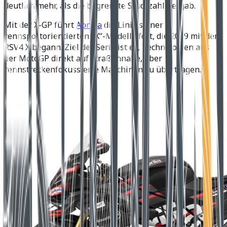
deutlich mehr, als die begrenzte Stückzahl hergab.
Mit der X-GP führt
Aprilia
die Linie seiner
rennsportorientierten „X“-Modelle fort, die 2019 mit der
RSV4 X begann. Ziel der Serie ist es, Technologien aus
der MotoGP direkt auf straßennahe, aber
rennstreckenfokussierte Maschinen zu übertragen.