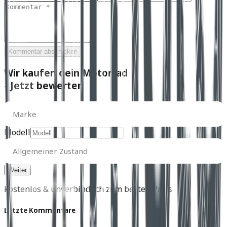
Kommentar abschicken
Wir kaufen dein Motorrad
- Jetzt bewerten
Marke
Marke
Modell
Allgemeiner
Zustand
Allgemeiner Zustand
kostenlos & unverbindlich zum besten Preis
Letzte Kommentare