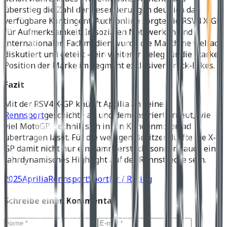
überstieg die Zahl der Reservierungen deutlich das
verfügbare Kontingent. Auch online sorgte die RSV4 X-GP
für Aufmerksamkeit: In sozialen Netzwerken und
internationalen Fachmedien wurde die Maschine vielfach
diskutiert und geteilt – ein weiterer Beleg für die starke
Position der Marke im Segment exklusiver Track-Bikes.
Fazit
Mit der RSV4 X-GP knüpft Aprilia an seine
Rennsport
geschichte an und demonstriert erneut, wie
viel MotoGP-Technik sich in ein Kundenmotorrad
übertragen lässt. Für die wenigen Besitzer dürfte die X-
GP damit nicht nur ein Sammlerstück, sondern auch ein
fahrdynamisches Highlight auf der Rennstrecke sein.
2025
Aprilia
Rennsport
Sportler / Racing
Schreibe einen Kommentar