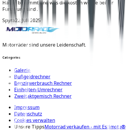
Hause bekommt und was die kosten würde bei dir
Fünzirung sind .
Spyra
22 Juli 2025
Motorräder sind unsere Leidenschaft.
Categories
Galerie
Bußgeldrechner
Benzinverbrauch Rechner
Einheiten-Umrechner
Zweitaktgemisch Rechner
Impressum
Datenschutz
Cookies verwalten
Unsere Tipps
Motorrad verkaufen - mit Estimoto®