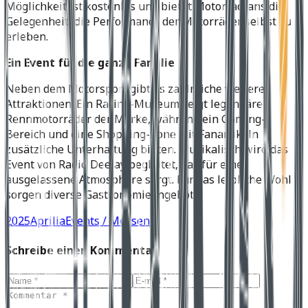
Möglichkeit ist kostenlos und bietet Motorradfans die
Gelegenheit, die Performance der Motorräder selbst zu
erleben.
Ein Event für die ganze Familie
Neben dem Motorsport gibt es zahlreiche weitere
Attraktionen: Ein Racing-Museum zeigt legendäre
Rennmotorräder der Marke, während ein Gaming-
Bereich und eine Shopping-Zone mit Fanartikeln
zusätzliche Unterhaltung bieten. Musikalisch wird das
Event von Radio DeeJay begleitet, das für eine
ausgelassene Atmosphäre sorgt. Für das leibliche Wohl
sorgen diverse Gastronomieangebote.
2025
Aprilia
Events / Messen
Schreibe einen Kommentar