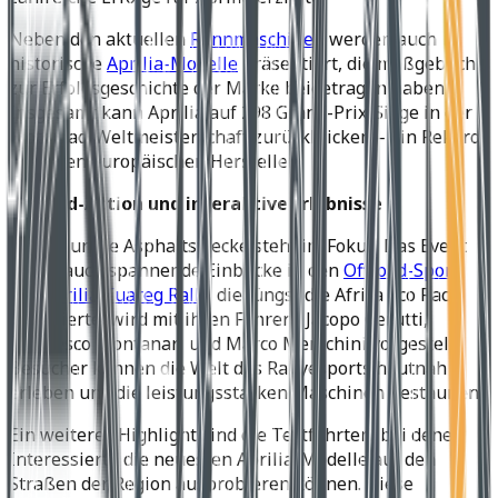
Neben den aktuellen
Rennmaschinen
werden auch
historische
Aprilia-Modelle
präsentiert, die maßgeblich
zur Erfolgsgeschichte der Marke beigetragen haben.
Insgesamt kann Aprilia auf 298 Grand-Prix-Siege in der
Motorrad-Weltmeisterschaft zurückblicken – ein Rekord
für einen europäischen Hersteller.
Offroad-Action und interaktive Erlebnisse
Nicht nur die Asphaltstrecke steht im Fokus: Das Event
bietet auch spannende Einblicke in den
Offroad-Sport
.
Die
Aprilia Tuareg Rally
, die jüngst die Africa Eco Race
dominierte, wird mit ihren Fahrern Jacopo Cerutti,
Francesco Montanari und Marco Menichini vorgestellt.
Besucher können die Welt des Rallyesports hautnah
erleben und die leistungsstarken Maschinen bestaunen.
Ein weiteres Highlight sind die Testfahrten, bei denen
Interessierte die neuesten Aprilia-Modelle auf den
Straßen der Region ausprobieren können. Diese