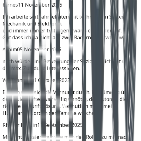
birnes
11 November 2025
Ich arbeite seit Jahrzehnten mit technischen Systemen,
Mechanik und Elektronik
und immer, immer trat irgend wann ein Fehler auf.
Gut dass ich da nicht auf zwei Rädern unterwegs war.
Achim
05 November 2025
mich würde eine Bewertung der Soziatauglichkeit und
die max. Zuladung interessieren.
Wolfgang H.
31 Oktober 2025
Endlich setzt sich die Vernunft durch. Der Umweg über
den Quickshifter war völlig unnötig, der Automat die
richtige Zukunftslösung. Vermutlich muss meine
Husqvarna Norden der Yamaha weichen.
Rhyner Martin
11 September 2025
Mich interessiert nur wie man den Roller zu mir nach