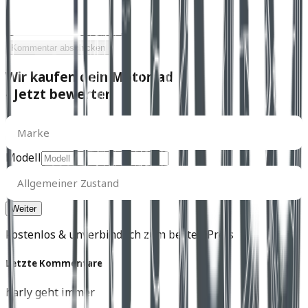
Kommentar abschicken
Wir kaufen dein Motorrad
- Jetzt bewerten
Marke
Marke
Modell
Allgemeiner
Zustand
Allgemeiner Zustand
kostenlos & unverbindlich zum besten Preis
Letzte Kommentare
harly geht immer