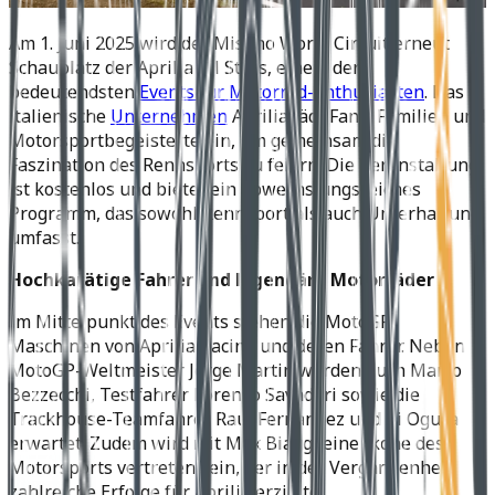
Am 1. Juni 2025 wird der Misano World Circuit erneut
Schauplatz der Aprilia All Stars, einem der
bedeutendsten
Events für Motorrad-Enthusiasten
. Das
italienische
Unternehmen
Aprilia lädt Fans, Familien und
Motorsportbegeisterte ein, um gemeinsam die
Faszination des Rennsports zu feiern. Die Veranstaltung
ist kostenlos und bietet ein abwechslungsreiches
Programm, das sowohl Rennsport als auch Unterhaltung
umfasst.
Hochkarätige Fahrer und legendäre Motorräder
Im Mittelpunkt des Events stehen die MotoGP-
Maschinen von Aprilia Racing und deren Fahrer. Neben
MotoGP-Weltmeister Jorge Martin werden auch Marco
Bezzecchi, Testfahrer Lorenzo Savadori sowie die
Trackhouse-Teamfahrer Raul Fernandez und Ai Ogura
erwartet. Zudem wird mit Max Biaggi eine Ikone des
Motorsports vertreten sein, der in der Vergangenheit
zahlreiche Erfolge für Aprilia erzielte.