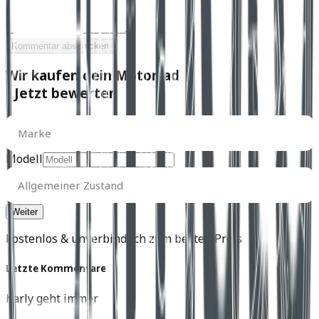
Kommentar abschicken
Wir kaufen dein Motorrad
- Jetzt bewerten
Marke
Marke
Modell
Allgemeiner
Zustand
Allgemeiner Zustand
kostenlos & unverbindlich zum besten Preis
Letzte Kommentare
harly geht immer