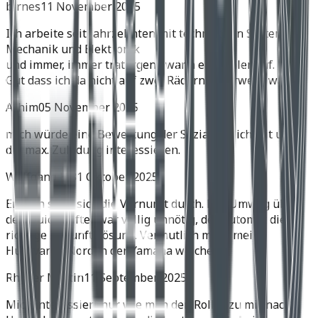
birnes
11 November 2025
Ich arbeite seit Jahrzehnten mit technischen Systemen,
Mechanik und Elektronik
und immer, immer trat irgend wann ein Fehler auf.
Gut dass ich da nicht auf zwei Rädern unterwegs war.
Achim
05 November 2025
mich würde eine Bewertung der Soziatauglichkeit und
die max. Zuladung interessieren.
Wolfgang H.
31 Oktober 2025
Endlich setzt sich die Vernunft durch. Der Umweg über
den Quickshifter war völlig unnötig, der Automat die
richtige Zukunftslösung. Vermutlich muss meine
Husqvarna Norden der Yamaha weichen.
Rhyner Martin
11 September 2025
Mich interessiert nur wie man den Roller zu mir nach