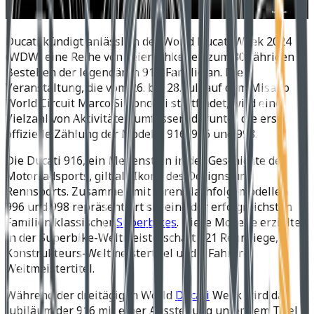
Ducati kündigt anlässlich der World Ducati Week 2024
(WDW) eine Reihe von Feierlichkeiten zum 30-jährigen
Bestehen der legendären 916-Familie an. Die
Veranstaltung, die vom 26. bis 28. Juli auf dem Misano
World Circuit Marco Simoncelli stattfindet, wird eine
Vielzahl von Aktivitäten umfassen, darunter die erste
offizielle Zählung der Modelle 916, 996 und 998.
Die Ducati 916, ein Meilenstein in der Geschichte des
Motorradsports, gilt als Ikone des Designs und
Rennsports. Zusammen mit ihren Nachfolgemodellen
996 und 998 repräsentiert sie eine der erfolgreichsten
Familien klassischer
Superbikes
. Diese Modelle erzielten
in der Superbike-Weltmeisterschaft 121 Rennsiege, 8
Konstrukteurs-Weltmeistertitel und 6 Fahrer-
Weltmeistertitel.
Während der dreitägigen World
Ducati
Week wird das
Jubiläum der 916 mit einer Ausstellung unter dem Titel