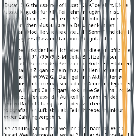
„Ducati 916: the essence of Ducati DNA“ gefeiert. Diese
Ausstellung, die für alle Teilnehmer zugänglich ist,
präsentiert die Geschichte der 916-Familie in einer
erzählerischen Museumsreise. Besucher können
legendäre Modelle wie die erste „916 Senna“ und die 916
des Designers Massimo Tamburini begutachten.
Ein Höhepunkt der Feierlichkeiten ist die erste offizielle
Zählung der 916/996/998-Modelle. Besitzer dieser
Motorräder können den Besitz ihrer Modelle bestätigen
und erhalten Zugang zu einem speziellen Programm
während der WDW2024. Dazu gehören Aktivitäten auf
der Rennstrecke in Anwesenheit der Rennsportlegenden
Troy Bayliss und Carl Fogarty, exklusive Sessions und der
Zugang zur Terrasse der Ausstellung während des
Lenovo Race of Champions. Zudem wird ein
holografischer Aufkleber als Teilnahmebescheinigung
an der Zählung vergeben.
Die Zählungsaktivitäten werden auch nach der World
Ducati Week fortgesetzt, wobei Besitzer der Modelle 916,