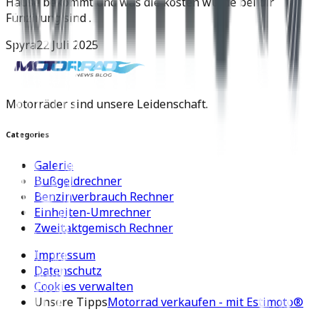
Hause bekommt und was die kosten würde bei dir
Fünzirung sind .
Spyra
22 Juli 2025
Motorräder sind unsere Leidenschaft.
Categories
Galerie
Bußgeldrechner
Benzinverbrauch Rechner
Einheiten-Umrechner
Zweitaktgemisch Rechner
Impressum
Datenschutz
Cookies verwalten
Unsere Tipps
Motorrad verkaufen - mit Estimoto®