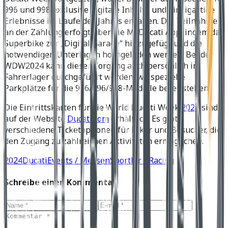
996 und 998 exklusive digitale Inhalte und einzigartige
Erlebnisse im Laufe des Jahres erhalten. Die Teilnahme
an der Zählung erfolgt über die MyDucati App, indem das
Superbike zur „Digital Garage“ hinzugefügt und die
notwendigen Unterlagen hochgeladen werden. Bei der
WDW2024 kann dieser Vorgang auch persönlich im
Fahrerlager durchgeführt werden, wo spezielle
Parkplätze für die 916/996/998-Modelle bereitstehen.
Die Eintrittskarten für die World Ducati Week
2024
sind
auf der Website
Ducati.com
erhältlich. Es gibt
verschiedene Ticketoptionen für Biker und Besucher, die
den Zugang zu zahlreichen Aktivitäten ermöglichen.
2024
Ducati
Events / Messen
Sportler / Racing
Schreibe einen Kommentar