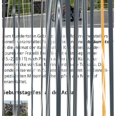
Zum hundertsten Geburtstag des Motorradherstellers
Benelli veranstaltet Feelgood Reisen eine
Jubiläumstour
in die Heimat der italienischen Kult-Bikes. Auf den
Spuren der Fratelli Benelli geht es im September
(15.-23.09.11) nach Pesaro an die Adria-Küste, zur
Rennstrecke von San Marino und in die Toskana. Die
Sonderreise wird in Zusammenarbeit mit dem Benelli-
Spezialisten Motorrad Scheunpflug aus Naunhof
veranstaltet.
Geburtstagsfest an der Adria