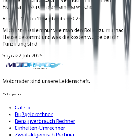
Husqvarna Norden der Yamaha weichen.
Rhyner Martin
11 September 2025
Mich interessiert nur wie man den Roller zu mir nach
Hause bekommt und was die kosten würde bei dir
Fünzirung sind .
Spyra
22 Juli 2025
Motorräder sind unsere Leidenschaft.
Categories
Galerie
Bußgeldrechner
Benzinverbrauch Rechner
Einheiten-Umrechner
Zweitaktgemisch Rechner