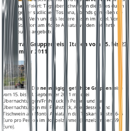
Toskana
gefeiert: Tagsüber schwingen die Bikes durch
die Berge der südlichen Toskana, abends genießen die
Fahrer den Wein und das leckere Essen im Hotel. Vom
festen Standort am Monte Amiata werden geführte
Tagestouren angeboten.
Motorrad Gruppenreise Italien vom 15. bis 23.
September 2011
Die
neuntägige geführte Gruppenreise
vom 15. bis 23. September 2011 mit drei
Übernachtungen/Frühstück in Pesaro und fünf
Übernachtungen mit Frühstück, Abendessen und
Tischwein am Monte Amiata in der Toskana kostet 646
Euro pro Person im Doppelzimmer (Einzelzimmer: 690
Euro).