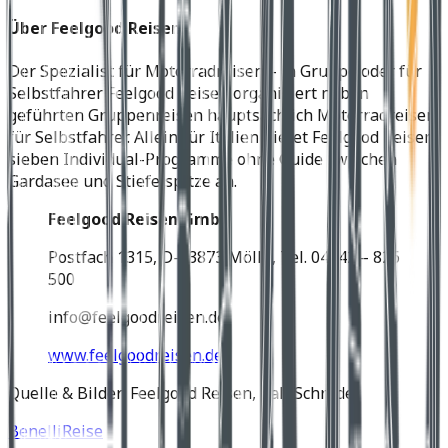
Über Feelgood Reisen
Der Spezialist für Motorradreisen – in Gruppe oder für
Selbstfahrer Feelgood Reisen organisiert neben
geführten Gruppenreisen hauptsächlich Motorradreisen
für Selbstfahrer. Allein für Italien bietet Feelgood Reisen
sieben Individual-Programme ohne Guide zwischen
Gardasee und Stiefelspitze an.
Feelgood Reisen GmbH
Postfach 1315, D-23873 Mölln, Tel. 04542 – 826
500
info@feelgoodreisen.de
www.feelgoodreisen.de
Quelle & Bilder: Feelgood Reisen, Ralf Schröder
Benelli
Reise