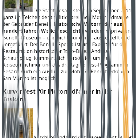
Die Stadt Pesaro steht im September 2011
ganz im Zeichen der traditionsreichen Motorradmarke
der Gebrüder Benelli.
Historische Motorräder aus
hundert Jahren Werksgeschichte
werden im privaten
Benelli-Museum – und nicht nur dort – ausgestellt und
vorgeführt. Der Benelli-Spezialist und Experte für die
Restauration historischer Italo-Bikes, Andreas
Scheunpflug, kümmert sich persönlich um die
Reiseteilnehmer und das dreitägige Fest-Programm in
Pesaro. Auch ein Ausflug zur Moto GP Rennstrecke von
San Marino ist möglich.
Kurvenfest für Motorradfahrer in der
Toskana
Anschließend wird das
Kurven-Fest in der