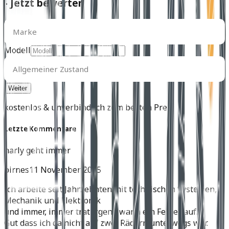
- Jetzt bewerten
Marke
Marke
Modell
Allgemeiner
Zustand
Allgemeiner Zustand
kostenlos & unverbindlich zum besten Preis
Letzte Kommentare
harly geht immer
birnes
11 November 2025
Ich arbeite seit Jahrzehnten mit technischen Systemen,
Mechanik und Elektronik
und immer, immer trat irgend wann ein Fehler auf.
Gut dass ich da nicht auf zwei Rädern unterwegs war.