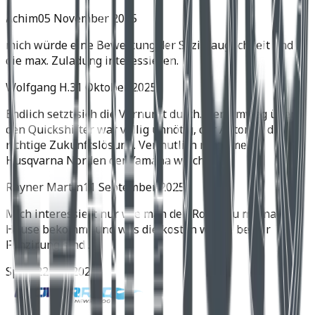
Achim
05 November 2025
mich würde eine Bewertung der Soziatauglichkeit und
die max. Zuladung interessieren.
Wolfgang H.
31 Oktober 2025
Endlich setzt sich die Vernunft durch. Der Umweg über
den Quickshifter war völlig unnötig, der Automat die
richtige Zukunftslösung. Vermutlich muss meine
Husqvarna Norden der Yamaha weichen.
Rhyner Martin
11 September 2025
Mich interessiert nur wie man den Roller zu mir nach
Hause bekommt und was die kosten würde bei dir
Fünzirung sind .
Spyra
22 Juli 2025