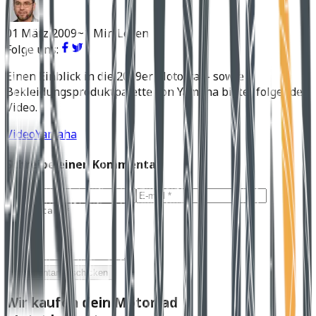
01 März 2009
~1 Min Lesen
Folge uns:
Einen Einblick in die 2009er Motorrad- sowie
Bekleidungsproduktpalette von Yamaha bietet folgendes
Video.
Video
Yamaha
Schreibe einen Kommentar
Kommentar abschicken
Wir kaufen dein Motorrad